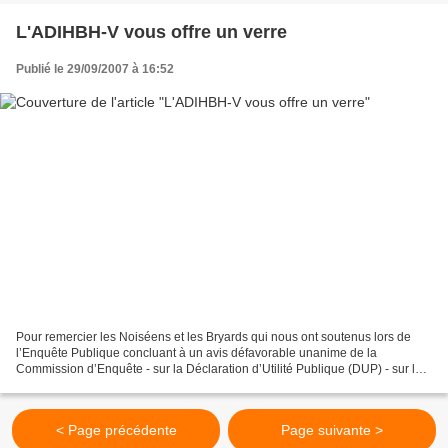
L'ADIHBH-V vous offre un verre
Publié le 29/09/2007 à 16:52
Pour remercier les Noiséens et les Bryards qui nous ont soutenus lors de
l’Enquête Publique concluant à un avis défavorable unanime de la
Commission d’Enquête - sur la Déclaration d’Utilité Publique (DUP) - sur la
mise en conformité du Plan d’Occupation...
< Page précédente
Page suivante >