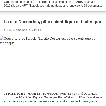
Varenne décède suite à un accident de la circulation… PARIS, 4 janvier
2010 (Source AFP) "L'adolescent de quatorze ans renversé le 29 décembre
par une ambulance privée à Noisy-le-Grand...
La cité Descartes, pôle scientifique et technique
Publié le 07/01/2010 à 13:50
LE PÔLE SCIENTIFIQUE ET TECHNIQUE PARIS-EST La Cité Descartes
______ Le Pôle Scientifique et Technique Paris-Est est un Pôle d’excellence
et d’innovation pour répondre aux défis de la ville durable. L’Enseignement,
la Formation, la Recherche et l’Ingénierie...