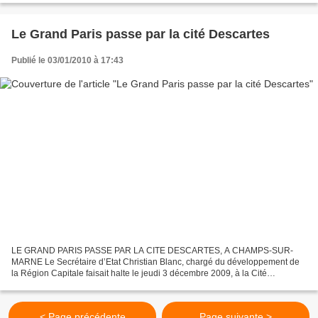
Le Grand Paris passe par la cité Descartes
Publié le 03/01/2010 à 17:43
LE GRAND PARIS PASSE PAR LA CITE DESCARTES, A CHAMPS-SUR-
MARNE Le Secrétaire d’Etat Christian Blanc, chargé du développement de
la Région Capitale faisait halte le jeudi 3 décembre 2009, à la Cité
Descartes, sur le campus de Champs-sur-Marne (77), dans...
< Page précédente
Page suivante >