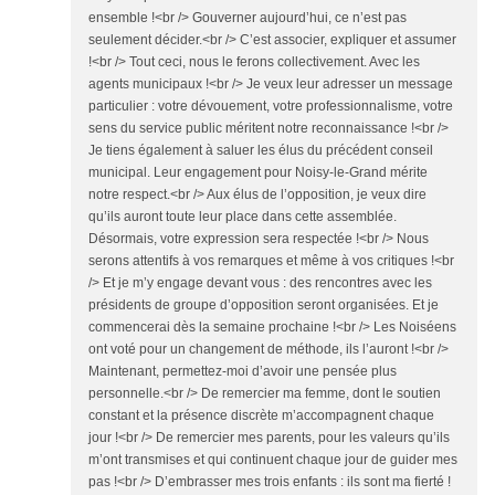
ensemble !<br /> Gouverner aujourd’hui, ce n’est pas
seulement décider.<br /> C’est associer, expliquer et assumer
!<br /> Tout ceci, nous le ferons collectivement. Avec les
agents municipaux !<br /> Je veux leur adresser un message
particulier : votre dévouement, votre professionnalisme, votre
sens du service public méritent notre reconnaissance !<br />
Je tiens également à saluer les élus du précédent conseil
municipal. Leur engagement pour Noisy-le-Grand mérite
notre respect.<br /> Aux élus de l’opposition, je veux dire
qu’ils auront toute leur place dans cette assemblée.
Désormais, votre expression sera respectée !<br /> Nous
serons attentifs à vos remarques et même à vos critiques !<br
/> Et je m’y engage devant vous : des rencontres avec les
présidents de groupe d’opposition seront organisées. Et je
commencerai dès la semaine prochaine !<br /> Les Noiséens
ont voté pour un changement de méthode, ils l’auront !<br />
Maintenant, permettez-moi d’avoir une pensée plus
personnelle.<br /> De remercier ma femme, dont le soutien
constant et la présence discrète m’accompagnent chaque
jour !<br /> De remercier mes parents, pour les valeurs qu’ils
m’ont transmises et qui continuent chaque jour de guider mes
pas !<br /> D’embrasser mes trois enfants : ils sont ma fierté !