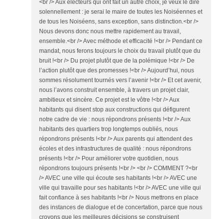
<br /> Aux électeurs qui ont fait un autre choix, je veux le dire
solennellement : je serai le maire de toutes les Noiséennes et
de tous les Noiséens, sans exception, sans distinction.<br />
Nous devons donc nous mettre rapidement au travail,
ensemble.<br /> Avec méthode et efficacité !<br /> Pendant ce
mandat, nous ferons toujours le choix du travail plutôt que du
bruit !<br /> Du projet plutôt que de la polémique !<br /> De
l’action plutôt que des promesses !<br /> Aujourd’hui, nous
sommes résolument tournés vers l’avenir !<br /> Et cet avenir,
nous l’avons construit ensemble, à travers un projet clair,
ambitieux et sincère. Ce projet est le vôtre !<br /> Aux
habitants qui disent stop aux constructions qui défigurent
notre cadre de vie : nous répondrons présents !<br /> Aux
habitants des quartiers trop longtemps oubliés, nous
répondrons présents !<br /> Aux parents qui attendent des
écoles et des infrastructures de qualité : nous répondrons
présents !<br /> Pour améliorer votre quotidien, nous
répondrons toujours présents !<br /> <br /> COMMENT ?<br
/> AVEC une ville qui écoute ses habitants !<br /> AVEC une
ville qui travaille pour ses habitants !<br /> AVEC une ville qui
fait confiance à ses habitants !<br /> Nous mettrons en place
des instances de dialogue et de concertation, parce que nous
croyons que les meilleures décisions se construisent