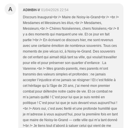
A
ADIHBH-V
01/04/2026 22:54
Discours Inaugural<br /> Maire de Noisy-le-Grand<br /> <br />
Mesdames et Messieurs les élus,<br /> Mesdames,
Messieurs,<br /> Chères Noiséennes, chers Noiséens,<br /> Il
y a des moments qui marquent une vie. Et ce jour en fait
partie !<br /> En écrivant ce discours hier, me sont revenus
avec une certaine émotion de nombreux souvenirs. Tous ces
moments de joie vécus ici, à Noisy-le-Grand. Des souvenirs
de cet enfant qui aimait déjà tant sa ville, qui voulait travailler
pour elle et pour préserver son quartier d’enfance : La
Varenne.<br /> Mes grands-parents, mes parents m’ont
transmis des valeurs simples et profondes : ne jamais
accepter l’injustice et ne jamais se résigner ! Et c’est fidèle à
cet héritage qu’à l'âge de 20 ans, j’ai mené mon premier
combat pour défendre notre cadre de vie. Et ce combat ne
m’a jamais quitté ! C’est pour lui que je suis rentré en
politique ! C’est pour lui que je suis devant vous aujourd’hui !
<br /> Alors oui, c’est avec fierté et une profonde humilité que
je m’adresse à vous aujourd’hui, pour la première fois en tant
que maire de Noisy-le-Grand — cette ville qui m’a tant donné
!<br /> Je tiens tout d’abord à saluer celui qui vient de me