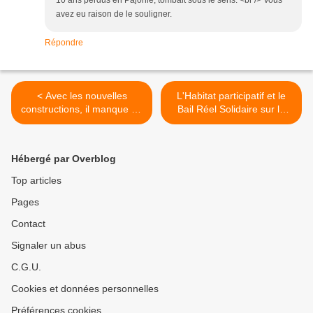
10 ans perdus en Pajonie, tombait sous le sens. <br /> Vous
avez eu raison de le souligner.
Répondre
< Avec les nouvelles
L'Habitat participatif et le
constructions, il manque un
Bail Réel Solidaire sur la
groupe scolaire sur le
ZAC des Bas - Heurts
quartier des Bas Heurts !
prend forme ce samedi 30
mai >
Hébergé par Overblog
Top articles
Pages
Contact
Signaler un abus
C.G.U.
Cookies et données personnelles
Préférences cookies