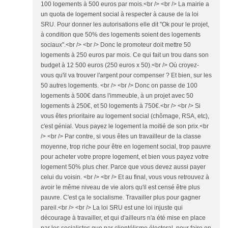
100 logements à 500 euros par mois.<br /> <br /> La mairie a
un quota de logement social à respecter à cause de la loi
SRU. Pour donner les autorisations elle dit "Ok pour le projet,
à condition que 50% des logements soient des logements
sociaux".<br /> <br /> Donc le promoteur doit mettre 50
logements à 250 euros par mois. Ce qui fait un trou dans son
budget à 12 500 euros (250 euros x 50).<br /> Où croyez-
vous qu'il va trouver l'argent pour compenser ? Et bien, sur les
50 autres logements. <br /> <br /> Donc on passe de 100
logements à 500€ dans l'immeuble, à un projet avec 50
logements à 250€, et 50 logements à 750€.<br /> <br /> Si
vous êtes prioritaire au logement social (chômage, RSA, etc),
c'est génial. Vous payez le logement la moitié de son prix.<br
/> <br /> Par contre, si vous êtes un travailleur de la classe
moyenne, trop riche pour être en logement social, trop pauvre
pour acheter votre propre logement, et bien vous payez votre
logement 50% plus cher. Parce que vous devez aussi payer
celui du voisin. <br /> <br /> Et au final, vous vous retrouvez à
avoir le même niveau de vie alors qu'il est censé être plus
pauvre. C'est ça le socialisme. Travailler plus pour gagner
pareil.<br /> <br /> La loi SRU est une loi injuste qui
décourage à travailler, et qui d'ailleurs n'a été mise en place