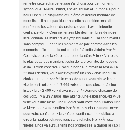
remettre cette écharpe, et que j’ai choisi pour ce moment
symbolique : Pierre Brunot, ancien artisan et un modèle pour
nous !<br /> Le cinquante-et-unième et dernier membre de
notre liste ! Il n’est pas élu dans cette assemblée, mais il
représente les valeurs du projet citoyen : travail, intégrité,
confiance.<br /> Comme l’ensemble des membres de notre
liste, comme les militants et sympathisants qui se sont investis
sans compter — dans les moments de joie comme dans les
moments difficiles — ils ont contribué à cette victoire !<br />
Cette victoire est la vôtre autant que la nôtre !<br /> Maire est
le plus beau des mandats : celui de la proximité, de l’écoute
et de l’action concrète. C’est un honneur immense !<br /> Le
22 mars dernier, vous avez exprimé un choix clair.<br /> Un
choix de rupture.<br /> Un choix de renouveau.<br /> Notre
victoire est nette :<br /> 7 669 voix dans une élection à cinq
listes.<br /> 2 400 voix d’avance.<br /> Derrière chacune de
ces voix, il y a un visage, une attente, une espérance.<br /> Je
veux vous dire merci !<br /> Merci pour votre mobilisation !<br
/> Merci pour votre soutien !<br /> Mais surtout, surtout, merci
pour votre confiance !<br /> Cette confiance nous oblige à
être à la hauteur, chaque jour, sans relâche !<br /> À rester
fidèles à nos valeurs, à tenir nos promesses, à garder le cap !