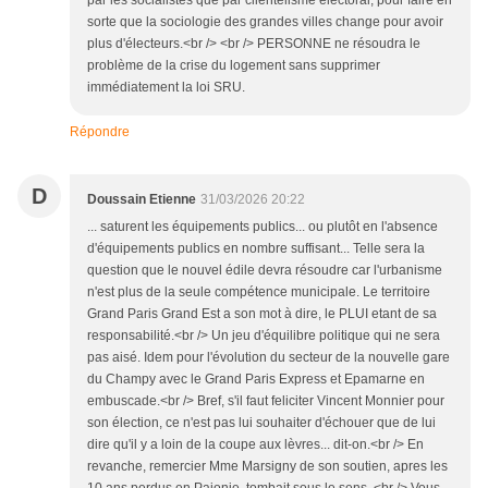
par les socialistes que par clientélisme électoral, pour faire en
sorte que la sociologie des grandes villes change pour avoir
plus d'électeurs.<br /> <br /> PERSONNE ne résoudra le
problème de la crise du logement sans supprimer
immédiatement la loi SRU.
Répondre
D
Doussain Etienne
31/03/2026 20:22
... saturent les équipements publics... ou plutôt en l'absence
d'équipements publics en nombre suffisant... Telle sera la
question que le nouvel édile devra résoudre car l'urbanisme
n'est plus de la seule compétence municipale. Le territoire
Grand Paris Grand Est a son mot à dire, le PLUI etant de sa
responsabilité.<br /> Un jeu d'équilibre politique qui ne sera
pas aisé. Idem pour l'évolution du secteur de la nouvelle gare
du Champy avec le Grand Paris Express et Epamarne en
embuscade.<br /> Bref, s'il faut feliciter Vincent Monnier pour
son élection, ce n'est pas lui souhaiter d'échouer que de lui
dire qu'il y a loin de la coupe aux lèvres... dit-on.<br /> En
revanche, remercier Mme Marsigny de son soutien, apres les