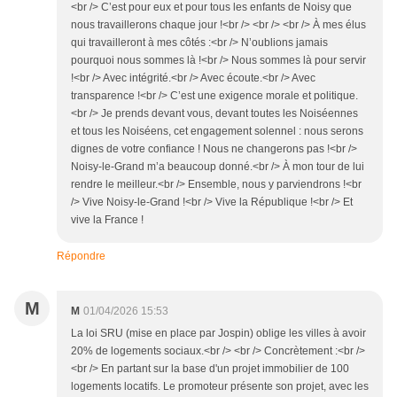
<br /> C’est pour eux et pour tous les enfants de Noisy que
nous travaillerons chaque jour !<br /> <br /> <br /> À mes élus
qui travailleront à mes côtés :<br /> N’oublions jamais
pourquoi nous sommes là !<br /> Nous sommes là pour servir
!<br /> Avec intégrité.<br /> Avec écoute.<br /> Avec
transparence !<br /> C’est une exigence morale et politique.
<br /> Je prends devant vous, devant toutes les Noiséennes
et tous les Noiséens, cet engagement solennel : nous serons
dignes de votre confiance ! Nous ne changerons pas !<br />
Noisy-le-Grand m’a beaucoup donné.<br /> À mon tour de lui
rendre le meilleur.<br /> Ensemble, nous y parviendrons !<br
/> Vive Noisy-le-Grand !<br /> Vive la République !<br /> Et
vive la France !
Répondre
M
M
01/04/2026 15:53
La loi SRU (mise en place par Jospin) oblige les villes à avoir
20% de logements sociaux.<br /> <br /> Concrètement :<br />
<br /> En partant sur la base d'un projet immobilier de 100
logements locatifs. Le promoteur présente son projet, avec les