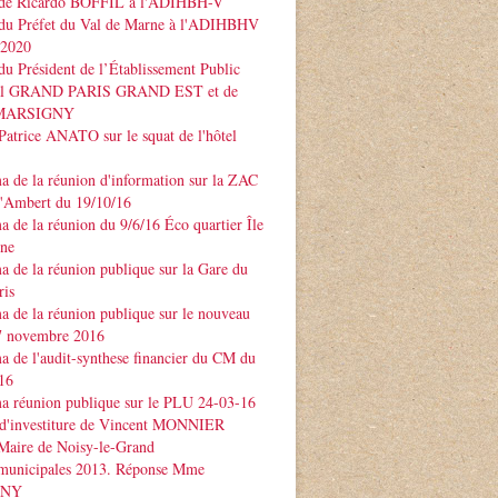
 de Ricardo BOFFIL à l'ADIHBH-V
 du Préfet du Val de Marne à l'ADIHBHV
 2020
du Président de l’Établissement Public
rial GRAND PARIS GRAND EST et de
e MARSIGNY
Patrice ANATO sur le squat de l'hôtel
 de la réunion d'information sur la ZAC
d'Ambert du 19/10/16
 de la réunion du 9/6/16 Éco quartier Île
rne
 de la réunion publique sur la Gare du
ris
 de la réunion publique sur le nouveau
 novembre 2016
 de l'audit-synthese financier du CM du
16
a réunion publique sur le PLU 24-03-16
 d'investiture de Vincent MONNIER
Maire de Noisy-le-Grand
 municipales 2013. Réponse Mme
GNY