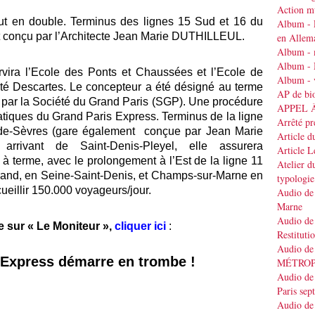
Action mu
ut en double. Terminus des lignes 15 Sud et 16 du
Album - 
t conçu par l’Architecte Jean Marie DUTHILLEUL.
en Allem
Album - 
Album - 
ira l’Ecole des Ponts et Chaussées et l’Ecole de
Album - v
ité Descartes. Le concepteur a été désigné au terme
AP de bi
é par la Société du Grand Paris (SGP). Une procédure
APPEL 
tiques du Grand Paris Express. Terminus de la ligne
Arrêté pr
de-Sèvres (gare également conçue par Jean Marie
Article d
rivant de Saint-Denis-Pleyel, elle assurera
Article 
 à terme, avec le prolongement à l’Est de la ligne 11
Atelier d
Grand, en Seine-Saint-Denis, et Champs-sur-Marne en
typologie
ueillir 150.000 voyageurs/jour.
Audio de 
Marne
Audio de 
te sur « Le Moniteur »,
cliquer ici
:
Restituti
Audio de
 Express démarre en trombe !
MÉTRO
Audio de 
Paris se
Audio de 