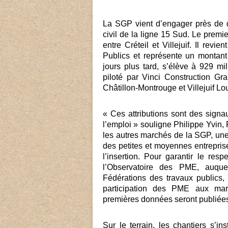
La SGP vient d’engager près de 
civil de la ligne 15 Sud. Le premie
entre Créteil et Villejuif. Il r
Publics et représente un montant
jours plus tard, s’élève à 929 m
piloté par Vinci Construction Gra
Châtillon-Montrouge et Villejuif Lo
« Ces attributions sont des signa
l’emploi » souligne Philippe Yvin
les autres marchés de la SGP, un
des petites et moyennes entrepris
l’insertion. Pour garantir le re
l’Observatoire des PME, auque
Fédérations des travaux publics
participation des PME aux ma
premières données seront publiée
Sur le terrain, les chantiers s’in