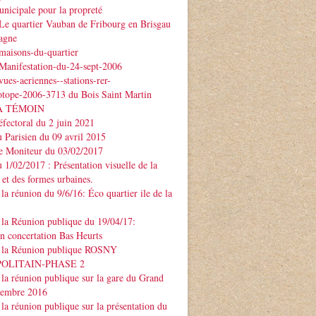
nicipale pour la propreté
Le quartier Vauban de Fribourg en Brisgau
agne
maisons-du-quartier
Manifestation-du-24-sept-2006
ues-aeriennes--stations-rer-
otope-2006-3713 du Bois Saint Martin
À TÉMOIN
éfectoral du 2 juin 2021
u Parisien du 09 avril 2015
Le Moniteur du 03/02/2017
u 1/02/2017 : Présentation visuelle de la
 et des formes urbaines.
la réunion du 9/6/16: Éco quartier ile de la
la Réunion publique du 19/04/17:
on concertation Bas Heurts
 la Réunion publique ROSNY
POLITAIN-PHASE 2
la réunion publique sur la gare du Grand
ptembre 2016
la réunion publique sur la présentation du