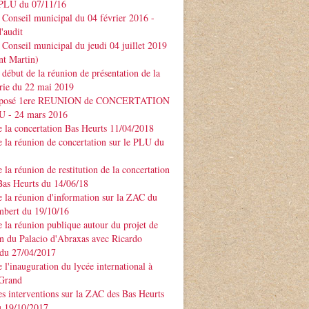
PLU du 07/11/16
Conseil municipal du 04 février 2016 -
'audit
Conseil municipal du jeudi 04 juillet 2019
nt Martin)
début de la réunion de présentation de la
rie du 22 mai 2019
xposé 1ere REUNION de CONCERTATION
LU - 24 mars 2016
 la concertation Bas Heurts 11/04/2018
 la réunion de concertation sur le PLU du
 la réunion de restitution de la concertation
Bas Heurts du 14/06/18
 la réunion d'information sur la ZAC du
mbert du 19/10/16
 la réunion publique autour du projet de
n du Palacio d'Abraxas avec Ricardo
u 27/04/2017
 l'inauguration du lycée international à
 Grand
s interventions sur la ZAC des Bas Heurts
 19/10/2017