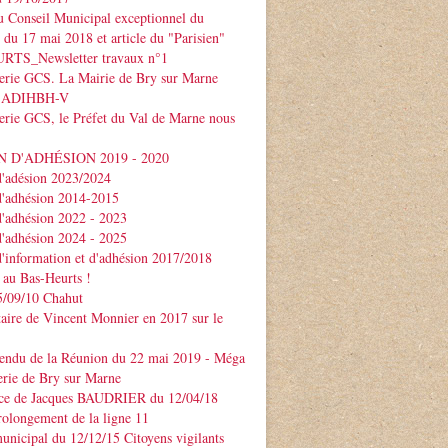
 Conseil Municipal exceptionnel du
e du 17 mai 2018 et article du "Parisien"
TS_Newsletter travaux n°1
serie GCS. La Mairie de Bry sur Marne
 l'ADIHBH-V
erie GCS, le Préfet du Val de Marne nous
 D'ADHÉSION 2019 - 2020
d'adésion 2023/2024
d'adhésion 2014-2015
d'adhésion 2022 - 2023
d'adhésion 2024 - 2025
d'information et d'adhésion 2017/2018
 au Bas-Heurts !
/09/10 Chahut
ire de Vincent Monnier en 2017 sur le
endu de la Réunion du 22 mai 2019 - Méga
erie de Bry sur Marne
ce de Jacques BAUDRIER du 12/04/18
rolongement de la ligne 11
unicipal du 12/12/15 Citoyens vigilants