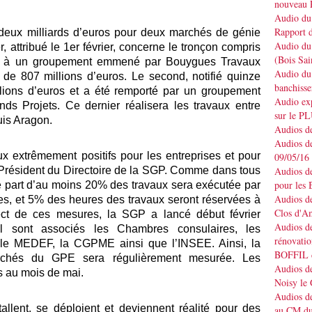
nouveau 
Audio du 
Rapport d
deux milliards d’euros pour deux marchés de génie
Audio du 
r, attribué le 1er février, concerne le tronçon compris
(Bois Sai
evient à un groupement emmené par Bouygues Travaux
Audio du 
 de 807 millions d’euros. Le second, notifié quinze
banchisse
illions d’euros et a été remporté par un groupement
Audio e
nds Projets. Ce dernier réalisera les travaux entre
sur le P
uis Aragon.
Audios de
Audios de
ux extrêmement positifs pour les entreprises et pour
09/05/16
, Président du Directoire de la SGP. Comme dans tous
Audios de
pour les 
e part d’au moins 20% des travaux sera exécutée par
Audios de
es, et 5% des heures des travaux seront réservées à
Clos d'A
spect de ces mesures, la SGP a lancé début février
Audios de
l sont associés les Chambres consulaires, les
rénovatio
, le MEDEF, la CGPME ainsi que l’INSEE. Ainsi, la
BOFFIL d
rchés du GPE sera régulièrement mesurée. Les
Audios de
s au mois de mai.
Noisy le
Audios de
stallent, se déploient et deviennent réalité pour des
au CM du