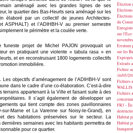
Élection
demain aménagé avec les grandes lignes de ses
Elections
eur, le quartier des Bas-Heurts sera aménagé sur les
Élections
n élaboré par un collectif de jeunes Architectes-
du Consei
inet ASPHALT) et l’ADIHBH-V au premier semestre
Enregistr
simplement le périmètre et la coulée verte.
sur l'Eco
novembr
Erratum p
e funeste projet de Michel PAJON provoquait un
sur les B
cteur en pratiquant une violente « tabula rasa » en
Expropria
eurts, et en reconstruisant 1800 logements collectifs
Extraits 
romotion immobilière.
Fichier a
16/05/20
isé. Les objectifs d’aménagement de l’ADIHBH-V sont
Fichiers 
une dans le cadre d’une co-élaboration. C'est-à-dire
WALLIS d
 terrains appartenant à la Ville et faisant suite à des
Fichiers 
propriétaires. Il s’agit également de développer un
concernan
logements qui tient compte des zones pavillonnaires
FR3 - Île
-sur-Marne et La Varenne sur Noisy-le-Grand), en
destruct
Habitat p
et des habitations préservées sur le secteur. La
Habitat p
s dernières semaines avec les habitants permettra de
Inaugurat
aisonnable pour ce quartier.