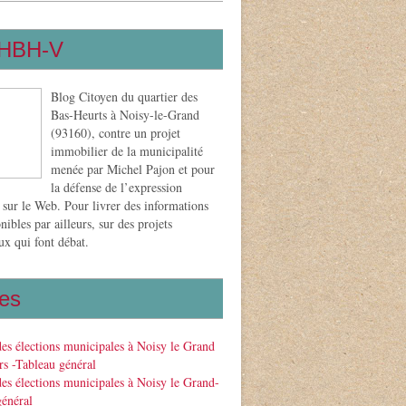
HBH-V
Blog Citoyen du quartier des
Bas-Heurts à Noisy-le-Grand
(93160), contre un projet
immobilier de la municipalité
menée par Michel Pajon et pour
la défense de l’expression
 sur le Web. Pour livrer des informations
nibles par ailleurs, sur des projets
x qui font débat.
es
des élections municipales à Noisy le Grand
s -Tableau général
des élections municipales à Noisy le Grand-
général