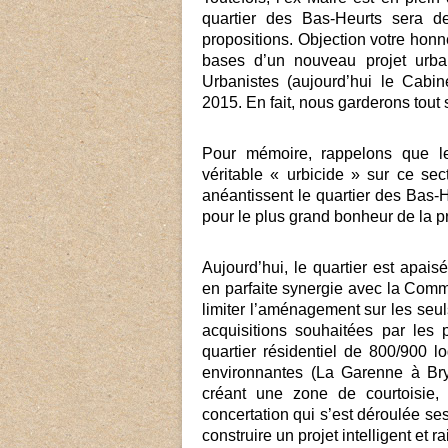
quartier des Bas-Heurts sera 
propositions. Objection votre honn
bases d’un nouveau projet urbai
Urbanistes (aujourd’hui le Cab
2015. En fait, nous garderons tout 
Pour mémoire, rappelons que l
véritable « urbicide » sur ce se
anéantissent le quartier des Bas-H
pour le plus grand bonheur de la p
Aujourd’hui, le quartier est apa
en parfaite synergie avec la Comm
limiter l’aménagement sur les seuls
acquisitions souhaitées par les 
quartier résidentiel de 800/900 
environnantes (La Garenne à Bry
créant une zone de courtoisie, 
concertation qui s’est déroulée se
construire un projet intelligent et r