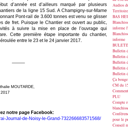
ébut d’année est d’ailleurs marqué par plusieurs
Audios du
chantiers de la ligne 15 Sud. A Champigny-sur-Marne
Territoir
BAS HEUR
nnant Pont-rail de 3.600 tonnes est venu se glisser
Blanchis
s de fret. Puisque le Chantier est ouvert au public,
informe
nvités à suivre la mise en place de l’ouvrage qui
Blanchiss
gare. Cette première étape importante du chantier,
informe
roulée entre le 23 et le 24 janvier 2017.
BULETIN
Bulletin 
Bulletin 
_____
Bulletin 
Bulletin 
Bulletin 
Ça bouge
CM du 15
athalie MOUTARDE,
Commenta
 2017
PLU
Compte r
blanchiss
ez notre page Facebook:
Conféren
rai-Journal-de-Noisy-le-Grand-732266683571568/
pour le p
Conseil m