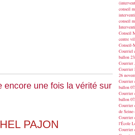
(interve
conseil m
interve
conseil m
Interven
Conseil M
centre vil
Conseil-
Courriel 
ballon 2
Courrier
Courrier
26 novem
Courrier 
e encore une fois la vérité sur
ballon 0
Courrier 
ballon 0
Courrier
de Seine-
Courrier 
HEL PAJON
l'École L
Courrier