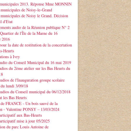
 municipales 2013. Réponse Mme MONNIN
 municipales de Noisy-le-Grand
 municipales de Noisy le Grand. Décision
l d'Etat
ements audio de la Réunion publique N° 2
 Quartier de l'Île de la Marne du 16
e 2016
our la date de restitution de la concertation
as-Heurts
tions à Ivry
audio du Conseil Municipal du 16 mai 2019
udios du 2ème atelier sur les Bas Heurts du
18
audios de l'Inauguration groupe scolaire
u lundi 3/09/18
audios du Conseil municipal du 06/12/2018
t les Bas Heurts
 de FRANCE - Un bois sauvé de la
ion - Valentine PONSY – 13/03/2024
articipatif aux Bas-Heurts
articipatif mise à jour 05/2025
ion du parc Louis Antoine de