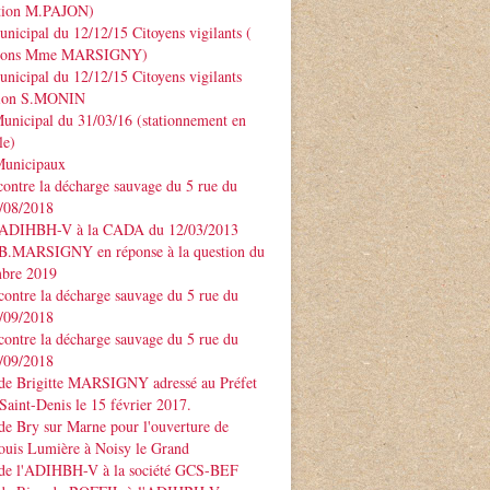
ntion M.PAJON)
unicipal du 12/12/15 Citoyens vigilants (
ntions Mme MARSIGNY)
unicipal du 12/12/15 Citoyens vigilants
tion S.MONIN
unicipal du 31/03/16 (stationnement en
le)
Municipaux
contre la décharge sauvage du 5 rue du
3/08/2018
 ADIHBH-V à la CADA du 12/03/2013
 B.MARSIGNY en réponse à la question du
bre 2019
contre la décharge sauvage du 5 rue du
7/09/2018
contre la décharge sauvage du 5 rue du
7/09/2018
 de Brigitte MARSIGNY adressé au Préfet
Saint-Denis le 15 février 2017.
de Bry sur Marne pour l'ouverture de
ouis Lumière à Noisy le Grand
 de l'ADIHBH-V à la société GCS-BEF