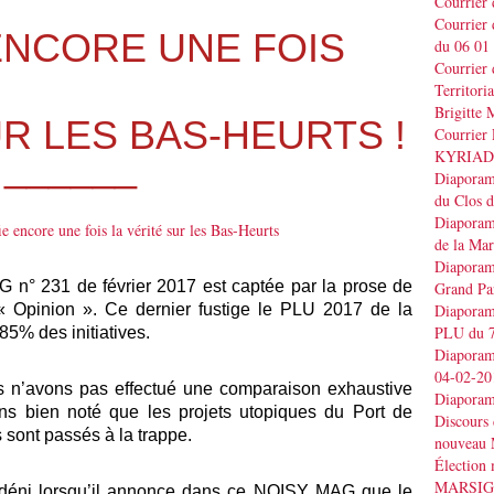
Courrier
Courrier
 ENCORE UNE FOIS
du 06 01
Courrier 
Territo
Brigitt
UR LES BAS-HEURTS !
Courrier 
______
KYRIAD
Diaporama
du Clos 
Diaporama
de la Ma
Diaporama
G n° 231 de février 2017 est captée par la prose de
Grand Pa
 Opinion ». Ce dernier fustige le PLU 2017 de la
Diaporama
PLU du 7
85% des initiatives.
Diaporama
04-02-20
s n’avons pas effectué une comparaison exhaustive
Diaporam
ns bien noté que les projets utopiques du Port de
Discours
 sont passés à la trappe.
nouveau 
Élection
MARSI
in déni lorsqu’il annonce dans ce NOISY MAG que le