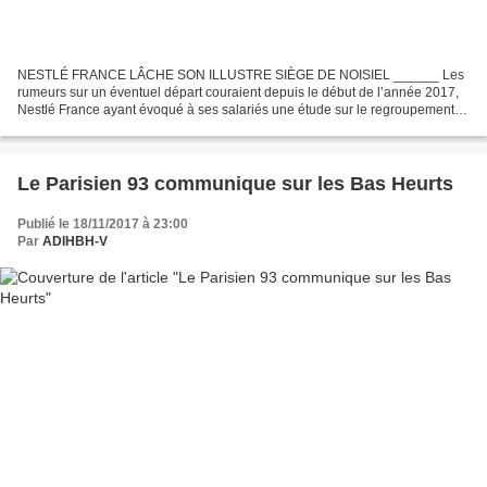
NESTLÉ FRANCE LÂCHE SON ILLUSTRE SIÈGE DE NOISIEL ______ Les
rumeurs sur un éventuel départ couraient depuis le début de l’année 2017,
Nestlé France ayant évoqué à ses salariés une étude sur le regroupement
de ses cinq sièges sociaux. Mi octobre 2017,...
Le Parisien 93 communique sur les Bas Heurts
Publié le 18/11/2017 à 23:00
Par
ADIHBH-V