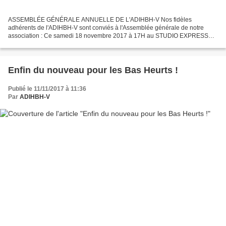
ASSEMBLÉE GÉNÉRALE ANNUELLE DE L'ADIHBH-V Nos fidèles
adhérents de l'ADIHBH-V sont conviés à l'Assemblée générale de notre
association : Ce samedi 18 novembre 2017 à 17H au STUDIO EXPRESS
YOURSELF 12 rue Pierre BROSSOLETTE à Noisy le Grand Si vous ne...
Enfin du nouveau pour les Bas Heurts !
Publié le 11/11/2017 à 11:36
Par
ADIHBH-V