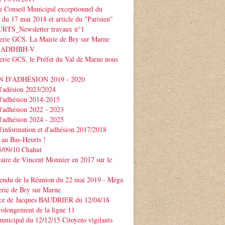
 Conseil Municipal exceptionnel du
e du 17 mai 2018 et article du "Parisien"
TS_Newsletter travaux n°1
serie GCS. La Mairie de Bry sur Marne
 l'ADIHBH-V
erie GCS, le Préfet du Val de Marne nous
 D'ADHÉSION 2019 - 2020
d'adésion 2023/2024
d'adhésion 2014-2015
d'adhésion 2022 - 2023
d'adhésion 2024 - 2025
d'information et d'adhésion 2017/2018
 au Bas-Heurts !
/09/10 Chahut
ire de Vincent Monnier en 2017 sur le
endu de la Réunion du 22 mai 2019 - Méga
erie de Bry sur Marne
ce de Jacques BAUDRIER du 12/04/18
rolongement de la ligne 11
unicipal du 12/12/15 Citoyens vigilants