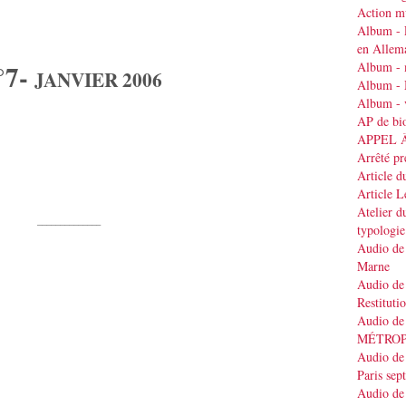
Action mu
Album - 
en Allem
°7-
Album - 
JANVIER 2006
Album - 
Album - v
AP de bi
APPEL 
Arrêté pr
Article d
Article 
Atelier d
______________
typologie
Audio de 
Marne
Audio de 
Restituti
Audio de
MÉTRO
Audio de 
Paris se
Audio de 