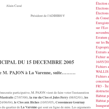
Élection
Alain Cassé
Elections
Élections
de l'ADIHBH-V
du Consei
Enregistr
sur l'Eco
novembr
Erratum p
sur les B
Expropria
Extraits 
Fichier a
CIPAL DU 15 DECEMBRE 2005
16/05/20
Fichiers 
WALLIS d
 de M. PAJON à La Varenne, suite………
Fichiers 
concernan
FR3 - Île
destruct
émocratie participative, M. PAJON vient de faire voter l'instauration
Habitat p
Mastraits
la rue du
Clos
et
Jules Ferry
les
(27/07/00),
(08/02/01),
Habitat p
le Clos aux Biches
Cossonneau Gournay
24/06/04),
(10/03/05),
Inaugurat
La Varenne
s du quartier de
qui sont en ligne de mire. Les arguments