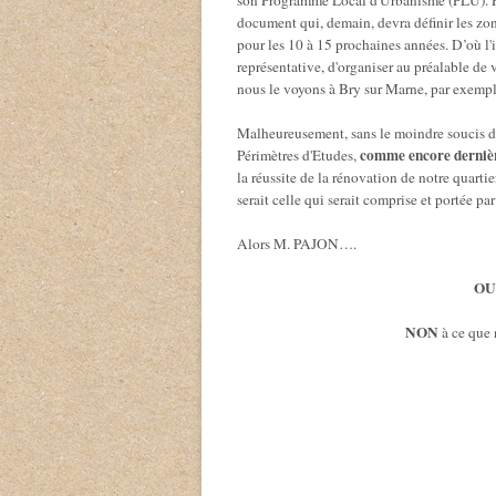
son Programme Local d'Urbanisme (PLU). P
document qui, demain, devra définir les zo
pour les 10 à 15 prochaines années. D’où l
représentative, d'organiser au préalable de
nous le voyons à Bry sur Marne, par exempl
Malheureusement, sans le moindre soucis d
comme encore derniè
Périmètres d'Etudes,
la réussite de la rénovation de notre quartie
serait celle qui serait comprise et portée p
Alors M. PAJON….
OU
NON
à ce que 