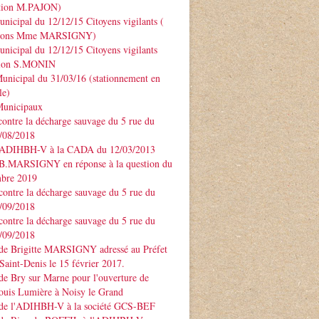
ntion M.PAJON)
unicipal du 12/12/15 Citoyens vigilants (
ntions Mme MARSIGNY)
unicipal du 12/12/15 Citoyens vigilants
tion S.MONIN
unicipal du 31/03/16 (stationnement en
le)
Municipaux
contre la décharge sauvage du 5 rue du
3/08/2018
 ADIHBH-V à la CADA du 12/03/2013
 B.MARSIGNY en réponse à la question du
bre 2019
contre la décharge sauvage du 5 rue du
7/09/2018
contre la décharge sauvage du 5 rue du
7/09/2018
 de Brigitte MARSIGNY adressé au Préfet
Saint-Denis le 15 février 2017.
de Bry sur Marne pour l'ouverture de
ouis Lumière à Noisy le Grand
 de l'ADIHBH-V à la société GCS-BEF