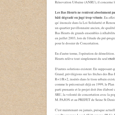
Rénovation Urbaine (ANRU), il concerne le 
Les Bas Heurts ne rentrent absolument p
bâti dégradé ou jugé trop vétuste
. En effe
qu' énoncée dans la Loi Solidarité et Reno
un quartier pavillonnaire ancien, de qualité
Bas Heurts de grands ensembles à réhabilite
en juillet 2003, lors de l'étude du pré-pro
pour le dossier de Concertation.
En d'autre terme, l'opération de démolition
excè
Heurts relève tout simplement du seul
D'autres solutions existent. En supposant q
Grand, privilégions sur les friches des Bas 
R+1/R+2, insérés dans le tissu urbain exista
comme le préconisait déjà en 1999, le Plan
parti prenante et le projet doit être élaboré
SRU, la volonté de concertation avec la po
M. PAJON et au PREFET de Seine St Denis, 
C'est maintenant ou jamais, puisque actuell