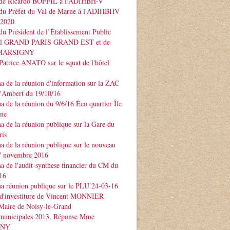
 de Ricardo BOFFIL à l'ADIHBH-V
 du Préfet du Val de Marne à l'ADIHBHV
 2020
du Président de l’Établissement Public
rial GRAND PARIS GRAND EST et de
e MARSIGNY
Patrice ANATO sur le squat de l'hôtel
 de la réunion d'information sur la ZAC
d'Ambert du 19/10/16
 de la réunion du 9/6/16 Éco quartier Île
rne
 de la réunion publique sur la Gare du
ris
 de la réunion publique sur le nouveau
 novembre 2016
 de l'audit-synthese financier du CM du
16
a réunion publique sur le PLU 24-03-16
 d'investiture de Vincent MONNIER
Maire de Noisy-le-Grand
 municipales 2013. Réponse Mme
GNY