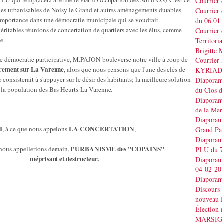
LU qui remplacera à terme le
d'Occupation des Sol (POS). C'est ce
Courrier
Plan
nes urbanisables de Noisy le Grand et autres aménagements durables
Courrier
'importance dans une démocratie municipale qui se voudrait
du 06 01
 véritables réunions de concertation de quartiers avec les élus, comme
Courrier 
e.
Territo
Brigitt
e démocratie participative, M.PAJON bouleverse notre ville à coup de
Courrier 
rement sur La Varenne
, alors que nous pensons que l'une des clés de
KYRIAD
r consisterait à s'appuyer sur le désir des habitants; la meilleure solution
Diaporama
ar la population des Bas Heurts-La Varenne.
du Clos 
Diaporama
de la Ma
Diaporama
I
LA CONCERTATION
, à ce que nous appelons
,
Grand Pa
Diaporama
l'URBANISME
des
"COPAINS"
nous appellerions demain,
PLU du 7
méprisant et destructeur.
Diaporama
04-02-20
Diaporam
Discours
nouveau 
Élection
MARSI