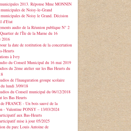
 municipales 2013. Réponse Mme MONNIN
 municipales de Noisy-le-Grand
 municipales de Noisy le Grand. Décision
l d'Etat
ements audio de la Réunion publique N° 2
 Quartier de l'Île de la Marne du 16
e 2016
our la date de restitution de la concertation
as-Heurts
tions à Ivry
audio du Conseil Municipal du 16 mai 2019
udios du 2ème atelier sur les Bas Heurts du
18
audios de l'Inauguration groupe scolaire
u lundi 3/09/18
audios du Conseil municipal du 06/12/2018
t les Bas Heurts
 de FRANCE - Un bois sauvé de la
ion - Valentine PONSY – 13/03/2024
articipatif aux Bas-Heurts
articipatif mise à jour 05/2025
ion du parc Louis Antoine de