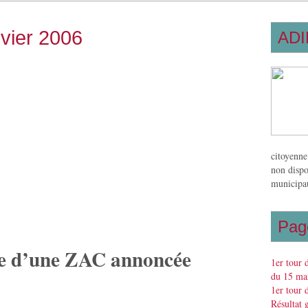
nvier 2006
ADI
citoyenne
non dispo
municipau
Pag
e d’une ZAC annoncée
1er tour 
du 15 mar
1er tour 
Résultat 