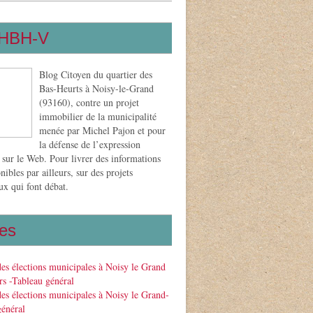
HBH-V
Blog Citoyen du quartier des
Bas-Heurts à Noisy-le-Grand
(93160), contre un projet
immobilier de la municipalité
menée par Michel Pajon et pour
la défense de l’expression
 sur le Web. Pour livrer des informations
nibles par ailleurs, sur des projets
x qui font débat.
es
des élections municipales à Noisy le Grand
s -Tableau général
des élections municipales à Noisy le Grand-
général