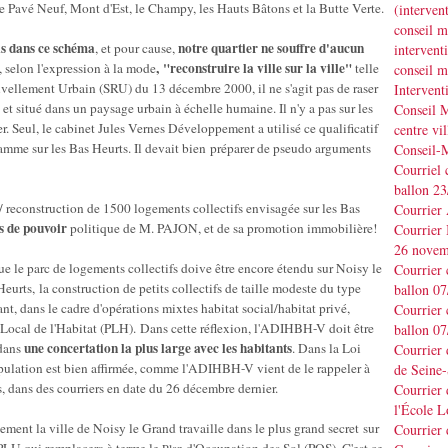
Pavé Neuf, Mont d'Est, le Champy, les Hauts Bâtons et la Butte Verte.
(interve
conseil m
as dans ce schéma
notre quartier ne souffre
d'aucun
, et pour cause,
interve
, "reconstruire la ville
sur la ville"
t, selon l'expression à la mode
telle
conseil m
uvellement Urbain (SRU) du 13 décembre 2000, il ne s'agit pas de raser
Interven
 et situé dans un paysage urbain à échelle humaine. Il n'y a pas sur les
Conseil M
r. Seul, le cabinet Jules Vernes Développement a utilisé ce qualificatif
centre vil
gramme sur les Bas Heurts. Il devait bien préparer de pseudo arguments
Conseil-
Courriel 
ballon 2
 / reconstruction de 1500 logements collectifs envisagée sur les Bas
Courrier
s de pouvoir
politique de M. PAJON, et de sa promotion immobilière!
Courrier
26 novem
ue le parc de logements collectifs doive être encore étendu sur Noisy le
Courrier 
Heurts, la construction de petits collectifs de taille modeste du type
ballon 0
nt, dans le cadre d'opérations mixtes habitat social/habitat privé,
Courrier 
 Local de l'Habitat (PLH). Dans cette réflexion, l'ADIHBH-V doit être
ballon 0
une concertation la plus large avec les habitants
 dans
. Dans la Loi
Courrier
pulation est bien affirmée, comme l'ADIHBH-V vient de le rappeler à
de Seine-
dans des courriers en date du 26 décembre dernier.
Courrier 
l'École L
ement la ville de Noisy le Grand travaille dans le plus grand secret sur
Courrier