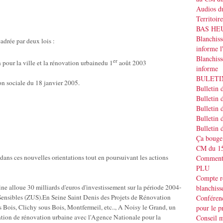
Audios du
Territoir
BAS HEUR
Blanchis
adrée par deux lois :
informe
Blanchiss
er
 pour la ville et la rénovation urbainedu 1
août 2003
informe
BULETIN
on sociale du 18 janvier 2005.
Bulletin 
Bulletin 
Bulletin 
Bulletin 
Bulletin 
Ça bouge
CM du 15
 dans ces nouvelles orientations tout en poursuivant les actions
Commenta
PLU
Compte r
e alloue 30 milliards d'euros d'investissement sur la période 2004-
blanchiss
Sensibles (ZUS).En Seine Saint Denis des Projets de Rénovation
Conféren
 Bois, Clichy sous Bois, Montfermeil, etc.., A Noisy le Grand, un
pour le p
ntion de rénovation urbaine avec l'Agence Nationale pour la
Conseil m