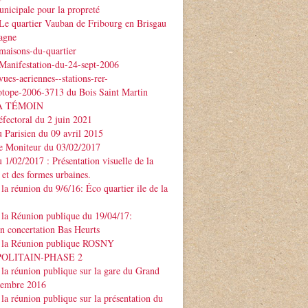
nicipale pour la propreté
Le quartier Vauban de Fribourg en Brisgau
agne
maisons-du-quartier
Manifestation-du-24-sept-2006
ues-aeriennes--stations-rer-
otope-2006-3713 du Bois Saint Martin
À TÉMOIN
éfectoral du 2 juin 2021
u Parisien du 09 avril 2015
Le Moniteur du 03/02/2017
u 1/02/2017 : Présentation visuelle de la
 et des formes urbaines.
la réunion du 9/6/16: Éco quartier ile de la
la Réunion publique du 19/04/17:
on concertation Bas Heurts
 la Réunion publique ROSNY
POLITAIN-PHASE 2
la réunion publique sur la gare du Grand
ptembre 2016
la réunion publique sur la présentation du