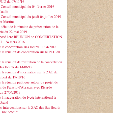
PLU du 07/11/16
Conseil municipal du 04 février 2016 -
'audit
Conseil municipal du jeudi 04 juillet 2019
nt Martin)
début de la réunion de présentation de la
rie du 22 mai 2019
xposé 1ere REUNION de CONCERTATION
LU - 24 mars 2016
 la concertation Bas Heurts 11/04/2018
 la réunion de concertation sur le PLU du
 la réunion de restitution de la concertation
Bas Heurts du 14/06/18
 la réunion d'information sur la ZAC du
mbert du 19/10/16
 la réunion publique autour du projet de
n du Palacio d'Abraxas avec Ricardo
u 27/04/2017
 l'inauguration du lycée international à
 Grand
s interventions sur la ZAC des Bas Heurts
 19/10/2017