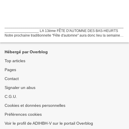
___________________________________________________________
_________________ LA 13ème FÊTE D'AUTOMNE DES BAS-HEURTS
Notre prochaine traditionnelle "Fête d'automne" aura donc lieu la semaine
prochaine : Samedi 12 octobre 2019 de 11H jusqu'au goûter Passage...
Hébergé par Overblog
Top articles
Pages
Contact
Signaler un abus
C.G.U.
Cookies et données personnelles
Préférences cookies
Voir le profil de ADIHBH-V sur le portail Overblog