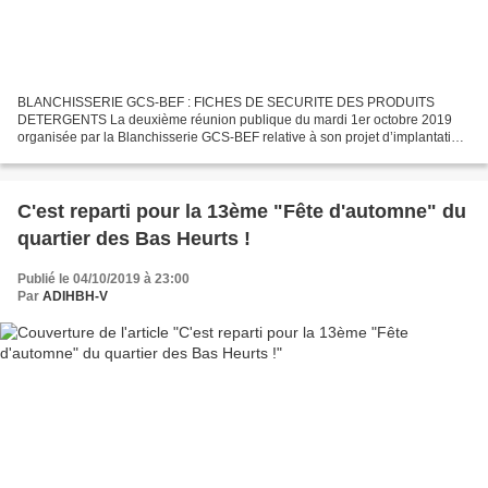
BLANCHISSERIE GCS-BEF : FICHES DE SECURITE DES PRODUITS
DETERGENTS La deuxième réunion publique du mardi 1er octobre 2019
organisée par la Blanchisserie GCS-BEF relative à son projet d’implantation
au 110 avenue Georges Clémenceau à Bry-sur-Marne, fut...
C'est reparti pour la 13ème "Fête d'automne" du
quartier des Bas Heurts !
Publié le 04/10/2019 à 23:00
Par
ADIHBH-V