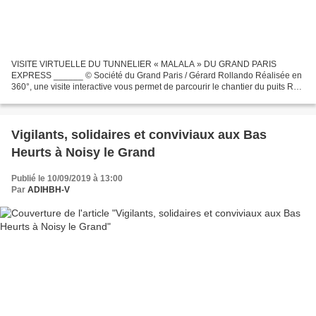
VISITE VIRTUELLE DU TUNNELIER « MALALA » DU GRAND PARIS
EXPRESS ______ © Société du Grand Paris / Gérard Rollando Réalisée en
360°, une visite interactive vous permet de parcourir le chantier du puits Rû
de Nesle (Noisy-le-Grand/Champs-sur-Marne) et de...
Vigilants, solidaires et conviviaux aux Bas
Heurts à Noisy le Grand
Publié le 10/09/2019 à 13:00
Par
ADIHBH-V