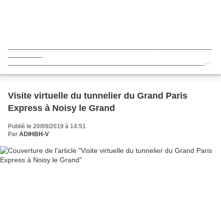
___________________________________________________________
__________
___________________________________________________________
__________ Suite à nos demandes expresses et à la 1ère réunion du 22
mai 2019 (voir nos articles du 16 avril , du 23 avril...
Visite virtuelle du tunnelier du Grand Paris
Express à Noisy le Grand
Publié le 20/09/2019 à 14:51
Par
ADIHBH-V