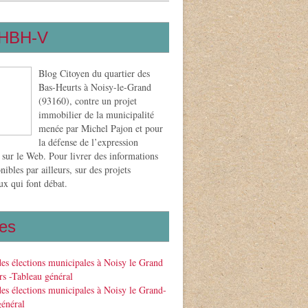
HBH-V
Blog Citoyen du quartier des
Bas-Heurts à Noisy-le-Grand
(93160), contre un projet
immobilier de la municipalité
menée par Michel Pajon et pour
la défense de l’expression
 sur le Web. Pour livrer des informations
nibles par ailleurs, sur des projets
x qui font débat.
es
des élections municipales à Noisy le Grand
s -Tableau général
des élections municipales à Noisy le Grand-
général