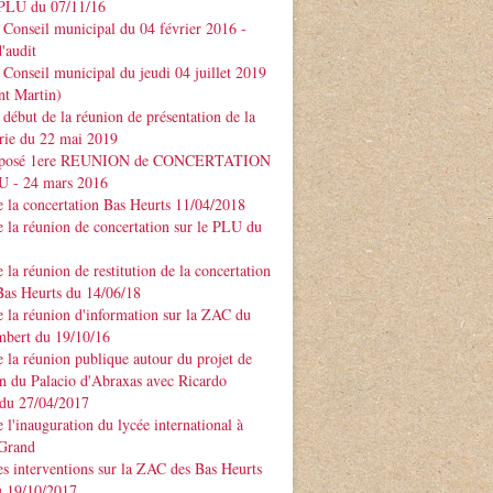
PLU du 07/11/16
Conseil municipal du 04 février 2016 -
'audit
Conseil municipal du jeudi 04 juillet 2019
nt Martin)
début de la réunion de présentation de la
rie du 22 mai 2019
xposé 1ere REUNION de CONCERTATION
LU - 24 mars 2016
 la concertation Bas Heurts 11/04/2018
 la réunion de concertation sur le PLU du
 la réunion de restitution de la concertation
Bas Heurts du 14/06/18
 la réunion d'information sur la ZAC du
mbert du 19/10/16
 la réunion publique autour du projet de
n du Palacio d'Abraxas avec Ricardo
u 27/04/2017
 l'inauguration du lycée international à
 Grand
s interventions sur la ZAC des Bas Heurts
 19/10/2017