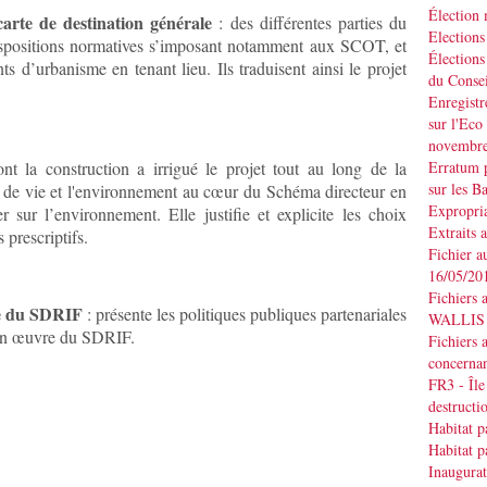
Élection
carte de destination générale
: des différentes parties du
Elections
dispositions normatives s’imposant notamment aux SCOT, et
Élections
d’urbanisme en tenant lieu. Ils traduisent ainsi le projet
du Consei
Enregistr
sur l'Eco
novembr
nt la construction a irrigué le projet tout au long de la
Erratum p
sur les B
re de vie et l'environnement au cœur du Schéma directeur en
Expropria
r sur l’environnement. Elle justifie et explicite les choix
Extraits 
prescriptifs.
Fichier a
16/05/20
Fichiers 
e du
SDRIF
:
présente les politiques publiques partenariales
WALLIS d
 en œuvre du
SDRIF.
Fichiers 
concernan
FR3 - Île
destruct
Habitat p
Habitat p
Inaugurat