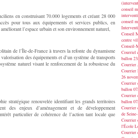
(interve
conseil m
interve
nciliens en construisant 70.000 logements et créant 28 000
conseil m
accès pour tous aux équipements et services publics, en
Interven
 en améliorant l’espace urbain et son environnement naturel,
Conseil M
centre vil
Conseil-
litain de l’Île-de-France à travers la refonte du dynamisme
Courriel 
a valorisation des équipements et d’un système de transports
ballon 2
écosystème naturel visant le renforcement de la robustesse du
Courrier
Courrier
26 novem
Courrier 
ballon 0
Courrier 
e stratégique renouvelée identifiant les grands territoires
ballon 0
issent des enjeux d’aménagement et de développement
Courrier
intérêt particulier de cohérence de l’action tant locale que
de Seine-
Courrier 
l'École L
Courrier