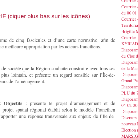
Courrier
Courrier
du 06 01
F (ciquer plus bas sur les icônes)
Courrier 
Territo
Brigitt
Courrier 
me de cinq fascicules et d’une carte normative, afin de
KYRIAD
ne meilleure appropriation par les acteurs franciliens.
Diaporama
du Clos 
Diaporama
 de société que la Région souhaite construire avec tous ses
de la Ma
plus lointain, et présente un regard sensible sur l’Île-de-
Diaporama
Grand Pa
cteurs de l’aménagement.
Diaporama
PLU du 7
Diaporama
t Objectifs
: présente le projet d’aménagement et de
04-02-20
projet spatial régional établit selon le modèle Francilien
Diaporam
apporter une réponse transversale aux enjeux de l’Île-de-
Discours
nouveau 
Élection
MARSI