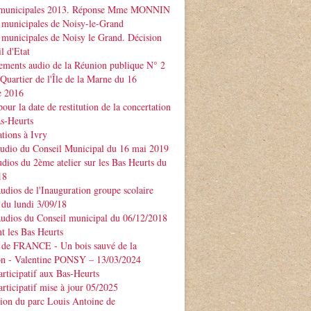
 municipales 2013. Réponse Mme MONNIN
 municipales de Noisy-le-Grand
 municipales de Noisy le Grand. Décision
l d'Etat
ements audio de la Réunion publique N° 2
 Quartier de l'Île de la Marne du 16
e 2016
our la date de restitution de la concertation
as-Heurts
tions à Ivry
audio du Conseil Municipal du 16 mai 2019
udios du 2ème atelier sur les Bas Heurts du
18
audios de l'Inauguration groupe scolaire
u lundi 3/09/18
audios du Conseil municipal du 06/12/2018
t les Bas Heurts
 de FRANCE - Un bois sauvé de la
ion - Valentine PONSY – 13/03/2024
articipatif aux Bas-Heurts
articipatif mise à jour 05/2025
ion du parc Louis Antoine de