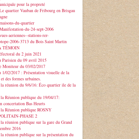
nicipale pour la propreté
Le quartier Vauban de Fribourg en Brisgau
agne
maisons-du-quartier
Manifestation-du-24-sept-2006
ues-aeriennes--stations-rer-
otope-2006-3713 du Bois Saint Martin
À TÉMOIN
éfectoral du 2 juin 2021
u Parisien du 09 avril 2015
Le Moniteur du 03/02/2017
u 1/02/2017 : Présentation visuelle de la
 et des formes urbaines.
la réunion du 9/6/16: Éco quartier ile de la
la Réunion publique du 19/04/17:
on concertation Bas Heurts
 la Réunion publique ROSNY
POLITAIN-PHASE 2
la réunion publique sur la gare du Grand
ptembre 2016
la réunion publique sur la présentation du