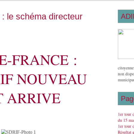
 : le schéma directeur
ADI
E-FRANCE :
citoyenne
RIF NOUVEAU
non dispo
municipau
T ARRIVE
Pag
1er tour 
du 15 mar
1er tour 
Résultat 