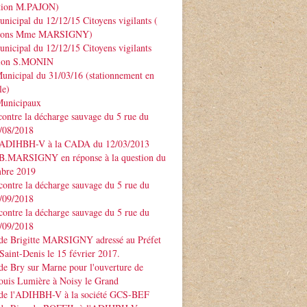
ntion M.PAJON)
unicipal du 12/12/15 Citoyens vigilants (
ntions Mme MARSIGNY)
unicipal du 12/12/15 Citoyens vigilants
tion S.MONIN
unicipal du 31/03/16 (stationnement en
le)
Municipaux
contre la décharge sauvage du 5 rue du
3/08/2018
 ADIHBH-V à la CADA du 12/03/2013
 B.MARSIGNY en réponse à la question du
bre 2019
contre la décharge sauvage du 5 rue du
7/09/2018
contre la décharge sauvage du 5 rue du
7/09/2018
 de Brigitte MARSIGNY adressé au Préfet
Saint-Denis le 15 février 2017.
de Bry sur Marne pour l'ouverture de
ouis Lumière à Noisy le Grand
 de l'ADIHBH-V à la société GCS-BEF