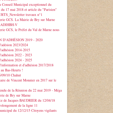
 Conseil Municipal exceptionnel du
e du 17 mai 2018 et article du "Parisien"
TS_Newsletter travaux n°1
serie GCS. La Mairie de Bry sur Marne
 l'ADIHBH-V
erie GCS, le Préfet du Val de Marne nous
 D'ADHÉSION 2019 - 2020
d'adésion 2023/2024
d'adhésion 2014-2015
d'adhésion 2022 - 2023
d'adhésion 2024 - 2025
d'information et d'adhésion 2017/2018
 au Bas-Heurts !
/09/10 Chahut
ire de Vincent Monnier en 2017 sur le
endu de la Réunion du 22 mai 2019 - Méga
erie de Bry sur Marne
ce de Jacques BAUDRIER du 12/04/18
rolongement de la ligne 11
unicipal du 12/12/15 Citoyens vigilants