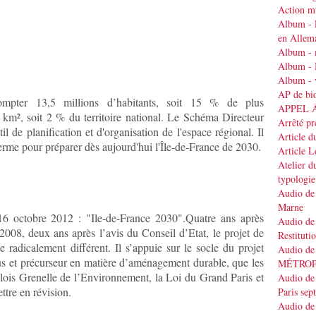
Action mu
Album - 
en Allem
Album - 
Album - 
Album - v
AP de bi
compter 13,5 millions d’habitants, soit 15 % de plus
APPEL 
 km², soit 2 % du territoire national. Le Schéma Directeur
Arrêté pr
 de planification et d'organisation de l'espace régional. Il
Article d
erme pour préparer dès aujourd'hui l'Île-de-France de 2030.
Article 
Atelier d
typologie
Audio de 
Marne
6 octobre 2012 : "Ile-de-France 2030".Quatre ans après
Audio de 
2008, deux ans après l’avis du Conseil d’Etat, le projet de
Restituti
radicalement différent. Il s’appuie sur le socle du projet
Audio de
us et précurseur en matière d’aménagement durable, que les
MÉTRO
s lois Grenelle de l’Environnement, la Loi du Grand Paris et
Audio de 
ttre en révision.
Paris se
Audio de 