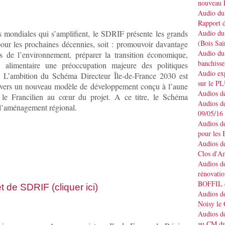
nouveau 
Audio du 
Rapport d
s mondiales qui s’amplifient, le
SDRIF
présente les grands
Audio du 
(Bois Sai
 pour les prochaines décennies, soit : promouvoir davantage
Audio du 
ns de l’environnement, préparer la transition économique,
banchisse
fi alimentaire une préoccupation majeure des politiques
Audio e
 L’ambition du Schéma Directeur Île-de-France 2030 est
sur le P
ien vers un nouveau modèle de développement conçu à l’aune
Audios de
 le Francilien au cœur du projet. A ce titre, le Schéma
Audios de
e l’aménagement régional.
09/05/16
Audios de
pour les 
Audios de
Clos d'A
Audios de
rénovatio
BOFFIL d
et de
SDRIF
(cliquer ici)
Audios de
Noisy le
Audios de
au CM du