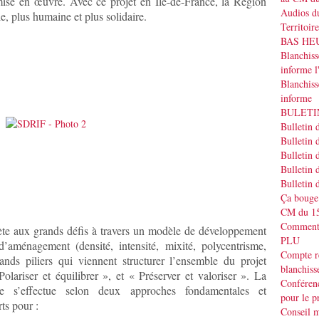
ise en œuvre. Avec ce projet en Ile-de-France, la Région
Audios du
e, plus humaine et plus solidaire.
Territoir
BAS HEUR
Blanchis
informe
Blanchiss
informe
BULETIN
Bulletin 
Bulletin 
Bulletin 
Bulletin 
Bulletin 
Ça bouge
CM du 15
Commenta
te aux grands défis à travers un modèle de développement
PLU
d’aménagement (densité, intensité, mixité, polycentrisme,
Compte r
grands piliers qui viennent structurer l’ensemble du projet
blanchiss
Polariser et équilibrer », et « Préserver et valoriser ». La
Conféren
ale s’effectue selon deux approches fondamentales et
pour le p
ts pour :
Conseil m