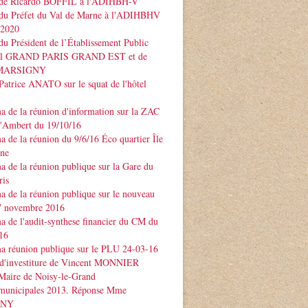
 de Ricardo BOFFIL à l'ADIHBH-V
 du Préfet du Val de Marne à l'ADIHBHV
 2020
du Président de l’Établissement Public
rial GRAND PARIS GRAND EST et de
e MARSIGNY
Patrice ANATO sur le squat de l'hôtel
 de la réunion d'information sur la ZAC
d'Ambert du 19/10/16
 de la réunion du 9/6/16 Éco quartier Île
rne
 de la réunion publique sur la Gare du
ris
 de la réunion publique sur le nouveau
 novembre 2016
 de l'audit-synthese financier du CM du
16
a réunion publique sur le PLU 24-03-16
 d'investiture de Vincent MONNIER
Maire de Noisy-le-Grand
 municipales 2013. Réponse Mme
GNY