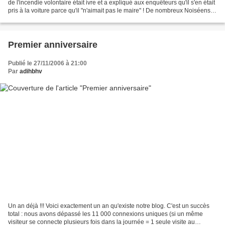
de l'incendie volontaire était ivre et a expliqué aux enquêteurs qu'il s'en était
pris à la voiture parce qu'il "n'aimait pas le maire" ! De nombreux Noiséens
"n'aiment pas"...
Premier anniversaire
Publié le 27/11/2006 à 21:00
Par
adihbhv
Un an déjà !!! Voici exactement un an qu'existe notre blog. C'est un succès
total : nous avons dépassé les 11 000 connexions uniques (si un même
visiteur se connecte plusieurs fois dans la journée = 1 seule visite au