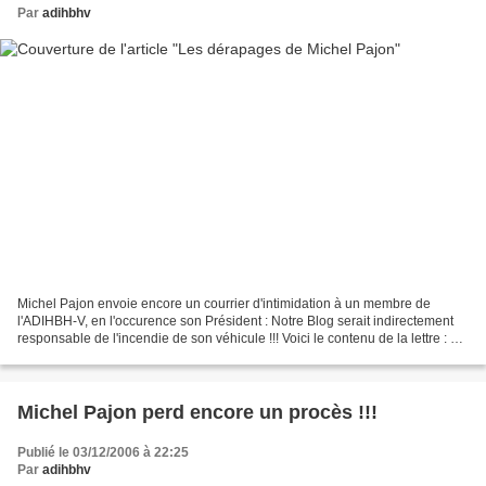
Par
adihbhv
Michel Pajon envoie encore un courrier d'intimidation à un membre de
l'ADIHBH-V, en l'occurence son Président : Notre Blog serait indirectement
responsable de l'incendie de son véhicule !!! Voici le contenu de la lettre : A
l'accusation déplacée d' "incitation...
Michel Pajon perd encore un procès !!!
Publié le 03/12/2006 à 22:25
Par
adihbhv