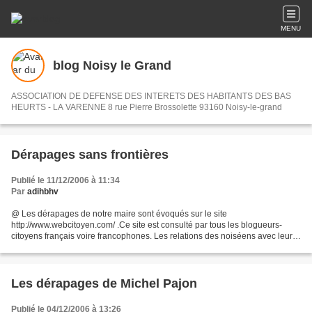
MENU
blog Noisy le Grand
ASSOCIATION DE DEFENSE DES INTERETS DES HABITANTS DES BAS
HEURTS - LA VARENNE 8 rue Pierre Brossolette 93160 Noisy-le-grand
Dérapages sans frontières
Publié le 11/12/2006 à 11:34
Par
adihbhv
@ Les dérapages de notre maire sont évoqués sur le site
http://www.webcitoyen.com/ .Ce site est consulté par tous les blogueurs-
citoyens français voire francophones. Les relations des noiséens avec leur
maire dépassent largement les frontières de la ville...
Les dérapages de Michel Pajon
Publié le 04/12/2006 à 13:26