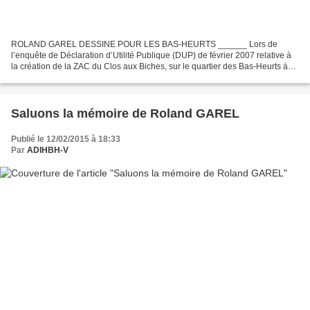
ROLAND GAREL DESSINE POUR LES BAS-HEURTS ______ Lors de
l’enquête de Déclaration d’Utilité Publique (DUP) de février 2007 relative à
la création de la ZAC du Clos aux Biches, sur le quartier des Bas-Heurts à
Noisy-le-Grand (93), l’ADIHBH-V mène un rude...
Saluons la mémoire de Roland GAREL
Publié le 12/02/2015 à 18:33
Par
ADIHBH-V