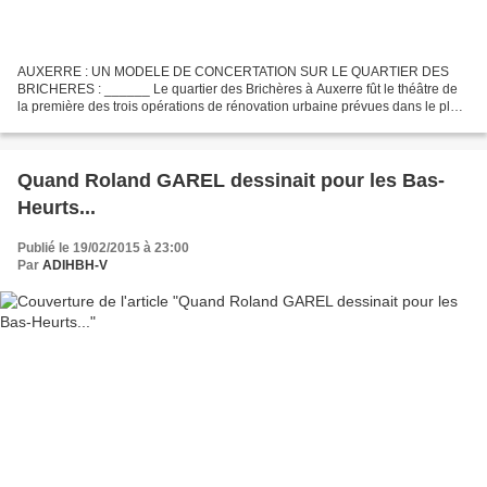
AUXERRE : UN MODELE DE CONCERTATION SUR LE QUARTIER DES
BRICHERES : ______ Le quartier des Brichères à Auxerre fût le théâtre de
la première des trois opérations de rénovation urbaine prévues dans le plan
du mandat 2001-2007. Le projet, agréé par l’Agence...
Quand Roland GAREL dessinait pour les Bas-
Heurts...
Publié le 19/02/2015 à 23:00
Par
ADIHBH-V