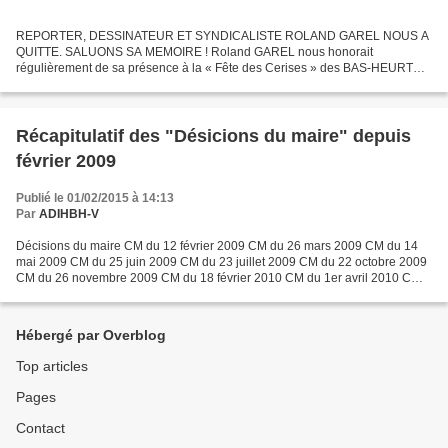
REPORTER, DESSINATEUR ET SYNDICALISTE ROLAND GAREL NOUS A
QUITTE. SALUONS SA MEMOIRE ! Roland GAREL nous honorait
régulièrement de sa présence à la « Fête des Cerises » des BAS-HEURTS.
Alors que le 42ème festival de la BD d’Angoulême s’est refermé il...
Récapitulatif des "Désicions du maire" depuis
février 2009
Publié le 01/02/2015 à 14:13
Par
ADIHBH-V
Décisions du maire CM du 12 février 2009 CM du 26 mars 2009 CM du 14
mai 2009 CM du 25 juin 2009 CM du 23 juillet 2009 CM du 22 octobre 2009
CM du 26 novembre 2009 CM du 18 février 2010 CM du 1er avril 2010 CM
du 20 mai 2010 CM du 24 juin 2010 CM du 22...
Hébergé par Overblog
Top articles
Pages
Contact