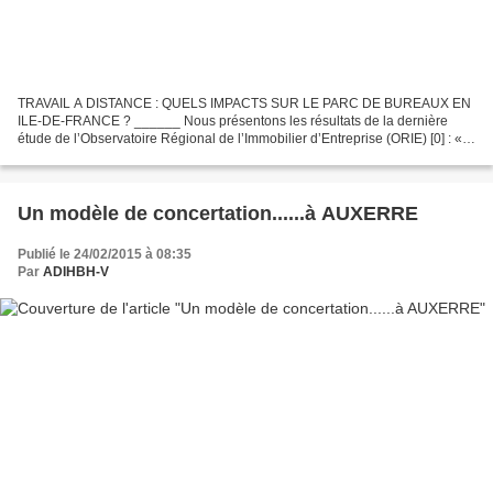
TRAVAIL A DISTANCE : QUELS IMPACTS SUR LE PARC DE BUREAUX EN
ILE-DE-FRANCE ? ______ Nous présentons les résultats de la dernière
étude de l’Observatoire Régional de l’Immobilier d’Entreprise (ORIE) [0] : «
Travail à distance : quels impacts sur le parc...
Un modèle de concertation......à AUXERRE
Publié le 24/02/2015 à 08:35
Par
ADIHBH-V