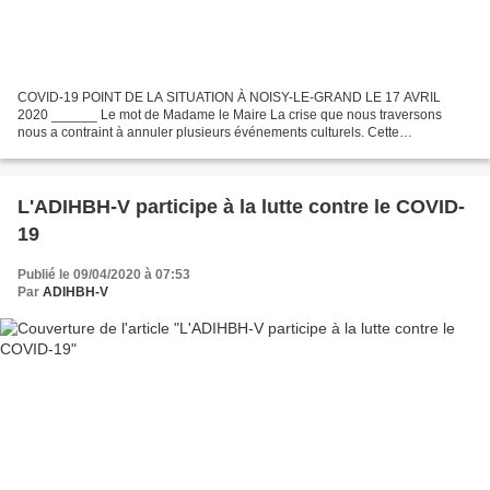
COVID-19 POINT DE LA SITUATION À NOISY-LE-GRAND LE 17 AVRIL
2020 ______ Le mot de Madame le Maire La crise que nous traversons
nous a contraint à annuler plusieurs événements culturels. Cette
déprogrammation ne signifie pas que la culture n'est plus accessible,...
L'ADIHBH-V participe à la lutte contre le COVID-
19
Publié le 09/04/2020 à 07:53
Par
ADIHBH-V