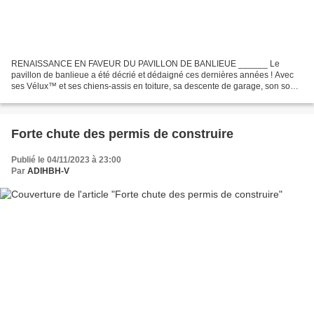
RENAISSANCE EN FAVEUR DU PAVILLON DE BANLIEUE ______ Le
pavillon de banlieue a été décrié et dédaigné ces dernières années ! Avec
ses Vélux™ et ses chiens-assis en toiture, sa descente de garage, son sous-
sol et sa haie de thuyas, le pavillon n’avait...
Forte chute des permis de construire
Publié le 04/11/2023 à 23:00
Par
ADIHBH-V