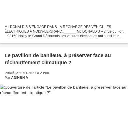
Mc DONALD’S S’ENGAGE DANS LA RECHARGE DES VÉHICULES
ÉLECTRIQUES À NOISY-LE-GRAND. ______ Mc DONALD’S – 2 rue du Fort
– 93160 Noisy-le-Grand Désormais, les voitures électriques ont aussi leur
fast-food. McDonald’s et Izivia, une filiale d’EDF, dévoilent...
Le pavillon de banlieue, à préserver face au
réchauffement climatique ?
Publié le 11/11/2023 à 23:00
Par
ADIHBH-V