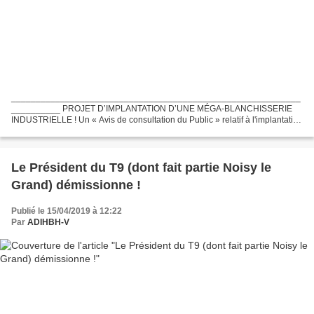
___________________________________________________________
__________ PROJET D’IMPLANTATION D’UNE MÉGA-BLANCHISSERIE
INDUSTRIELLE ! Un « Avis de consultation du Public » relatif à l'implantation
de la Société GCS Blanchisserie de l'Est Francilien (dans...
Le Président du T9 (dont fait partie Noisy le
Grand) démissionne !
Publié le 15/04/2019 à 12:22
Par
ADIHBH-V