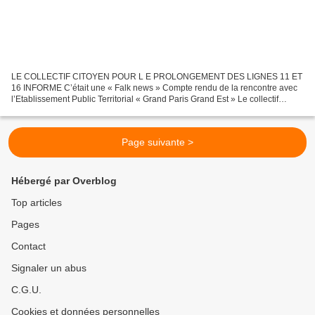
LE COLLECTIF CITOYEN POUR L E PROLONGEMENT DES LIGNES 11 ET
16 INFORME C’était une « Falk news » Compte rendu de la rencontre avec
l’Etablissement Public Territorial « Grand Paris Grand Est » Le collectif
citoyen a rencontré vendredi 28 mars la Directrice...
Page suivante >
Hébergé par Overblog
Top articles
Pages
Contact
Signaler un abus
C.G.U.
Cookies et données personnelles