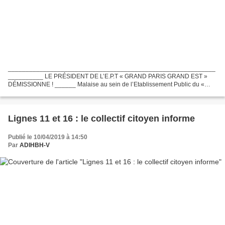
___________________________________________________________
__________ LE PRÉSIDENT DE L’E.P.T « GRAND PARIS GRAND EST »
DÉMISSIONNE ! ______ Malaise au sein de l’Etablissement Public du «
Grand Paris Grand Est » (E.P.T-T9) ; son Président Michel TEULET...
Lignes 11 et 16 : le collectif citoyen informe
Publié le 10/04/2019 à 14:50
Par
ADIHBH-V