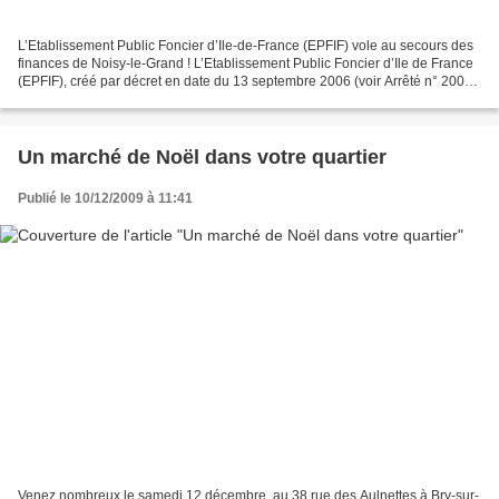
L’Etablissement Public Foncier d’Ile-de-France (EPFIF) vole au secours des
finances de Noisy-le-Grand ! L’Etablissement Public Foncier d’Ile de France
(EPFIF), créé par décret en date du 13 septembre 2006 (voir Arrêté n° 2008-
1001) , est un outil d’aménagement...
Un marché de Noël dans votre quartier
Publié le 10/12/2009 à 11:41
Venez nombreux le samedi 12 décembre, au 38 rue des Aulnettes à Bry-sur-