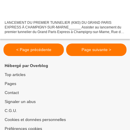
LANCEMENT DU PREMIER TUNNELIER (KM3) DU GRAND PARIS
EXPRESS À CHAMPIGNY-SUR-MARNE______ Assister au lancement du
premier tunnelier du Grand Paris Express à Champigny-sur-Marne, Rue de
Bernau - 94500 Champigny-sur-Marne 94.Le 3 février 2018 auront lieu...
< Page précédente
Page suivante >
Hébergé par Overblog
Top articles
Pages
Contact
Signaler un abus
C.G.U.
Cookies et données personnelles
Préférences cookies