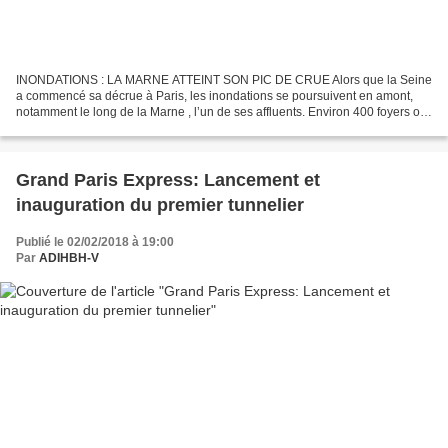
INONDATIONS : LA MARNE ATTEINT SON PIC DE CRUE Alors que la Seine
a commencé sa décrue à Paris, les inondations se poursuivent en amont,
notamment le long de la Marne , l’un de ses affluents. Environ 400 foyers ont
été touchés par des pannes d’électricité...
Grand Paris Express: Lancement et
inauguration du premier tunnelier
Publié le 02/02/2018 à 19:00
Par
ADIHBH-V