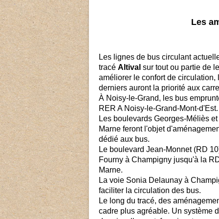
Les a
Les lignes de bus circulant actuell
tracé
Altival
sur tout ou partie de l
améliorer le confort de circulation
derniers auront la priorité aux car
À Noisy-le-Grand, les bus emprunte
RER A Noisy-le-Grand-Mont-d'Est. C
Les boulevards Georges-Méliès et 
Marne feront l'objet d'aménagement 
dédié aux bus.
Le boulevard Jean-Monnet (RD 10) 
Fourny à Champigny jusqu'à la RD4
Marne.
La voie Sonia Delaunay à Champi
faciliter la circulation des bus.
Le long du tracé, des aménagement
cadre plus agréable. Un système d