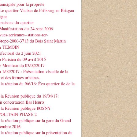
nicipale pour la propreté
Le quartier Vauban de Fribourg en Brisgau
agne
maisons-du-quartier
Manifestation-du-24-sept-2006
ues-aeriennes--stations-rer-
otope-2006-3713 du Bois Saint Martin
À TÉMOIN
éfectoral du 2 juin 2021
u Parisien du 09 avril 2015
Le Moniteur du 03/02/2017
u 1/02/2017 : Présentation visuelle de la
 et des formes urbaines.
la réunion du 9/6/16: Éco quartier ile de la
la Réunion publique du 19/04/17:
on concertation Bas Heurts
 la Réunion publique ROSNY
POLITAIN-PHASE 2
la réunion publique sur la gare du Grand
ptembre 2016
la réunion publique sur la présentation du