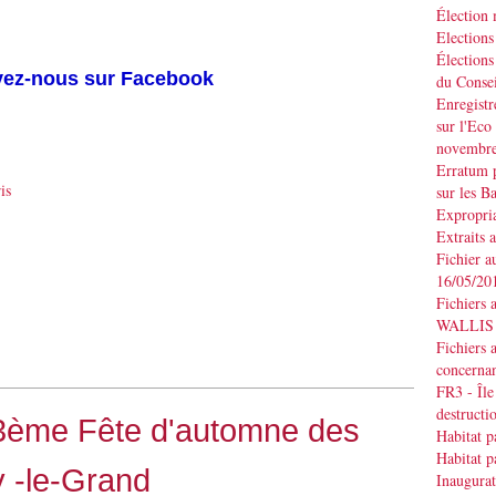
Élection
Elections
Élections
vez-nous sur Facebook
du Consei
Enregistr
sur l'Eco
novembr
Erratum p
is
sur les B
Expropria
Extraits 
Fichier a
16/05/20
Fichiers 
WALLIS d
Fichiers 
concernan
FR3 - Île
destruct
13ème Fête d'automne des
Habitat p
Habitat p
 -le-Grand
Inaugurat