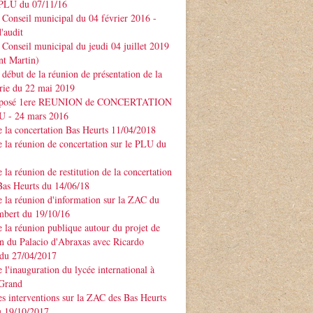
PLU du 07/11/16
Conseil municipal du 04 février 2016 -
'audit
Conseil municipal du jeudi 04 juillet 2019
nt Martin)
début de la réunion de présentation de la
rie du 22 mai 2019
xposé 1ere REUNION de CONCERTATION
LU - 24 mars 2016
 la concertation Bas Heurts 11/04/2018
 la réunion de concertation sur le PLU du
 la réunion de restitution de la concertation
Bas Heurts du 14/06/18
 la réunion d'information sur la ZAC du
mbert du 19/10/16
 la réunion publique autour du projet de
n du Palacio d'Abraxas avec Ricardo
u 27/04/2017
 l'inauguration du lycée international à
 Grand
s interventions sur la ZAC des Bas Heurts
 19/10/2017