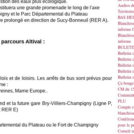
estion des eaux plus écologique.
Audios du
nstituera une grande promenade le long de l'axe
Territoir
pigny et le Parc Départemental du Plateau
BAS HEUR
re prolongé en direction de Sucy-Bonneuil (RER A).
Blanchis
informe
Blanchiss
informe
 parcours Altival :
BULETIN
Bulletin 
Bulletin 
Bulletin 
Bulletin 
Bulletin 
ois et de loisirs. Les arrêts de bus sont prévus pour
Ça bouge
me :
CM du 15
reines, Marne Europe..
Commenta
PLU
 et la future gare Bry-Villiers-Champigny (Ligne P,
Compte r
et RER E)
blanchiss
Conféren
pour le p
artemental du Plateau ou le Fort de Champigny
Conseil m