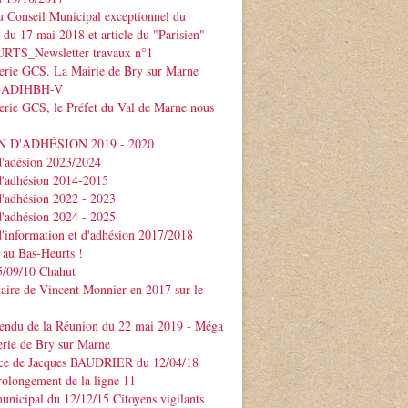
 Conseil Municipal exceptionnel du
e du 17 mai 2018 et article du "Parisien"
TS_Newsletter travaux n°1
serie GCS. La Mairie de Bry sur Marne
 l'ADIHBH-V
erie GCS, le Préfet du Val de Marne nous
 D'ADHÉSION 2019 - 2020
d'adésion 2023/2024
d'adhésion 2014-2015
d'adhésion 2022 - 2023
d'adhésion 2024 - 2025
d'information et d'adhésion 2017/2018
 au Bas-Heurts !
/09/10 Chahut
ire de Vincent Monnier en 2017 sur le
endu de la Réunion du 22 mai 2019 - Méga
erie de Bry sur Marne
ce de Jacques BAUDRIER du 12/04/18
rolongement de la ligne 11
unicipal du 12/12/15 Citoyens vigilants