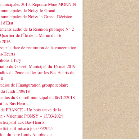
 municipales 2013. Réponse Mme MONNIN
 municipales de Noisy-le-Grand
 municipales de Noisy le Grand. Décision
l d'Etat
ements audio de la Réunion publique N° 2
 Quartier de l'Île de la Marne du 16
e 2016
our la date de restitution de la concertation
as-Heurts
tions à Ivry
audio du Conseil Municipal du 16 mai 2019
udios du 2ème atelier sur les Bas Heurts du
18
audios de l'Inauguration groupe scolaire
u lundi 3/09/18
audios du Conseil municipal du 06/12/2018
t les Bas Heurts
 de FRANCE - Un bois sauvé de la
ion - Valentine PONSY – 13/03/2024
articipatif aux Bas-Heurts
articipatif mise à jour 05/2025
ion du parc Louis Antoine de