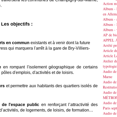
Action mu
.
Album - 
en Allem
Album - 
Les objectifs :
Album - 
Album - v
AP de bi
APPEL 
orts en commun
existants et à venir dont la future
Arrêté pr
ss qui marquera l'arrêt à la gare de Bry-Villiers-
Article d
Article 
Atelier d
typologie
e
en rompant l'isolement géographique de certains
Audio de 
 pôles d'emplois, d'activités et de loisirs.
Marne
Audio de 
urs
et permettre aux habitants des quartiers isolés de
Restituti
Audio de
MÉTRO
Audio de 
de l'espace public
en renforçant l’attractivité des
Paris se
’activités, de logements, de loisirs, de formation…
Audio de 