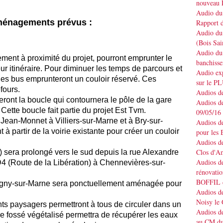
nouveau 
Audio du 
ménagements prévus :
Rapport d
Audio du 
(Bois Sai
Audio du 
ement à proximité du projet, pourront emprunter le
banchisse
eur itinéraire. Pour diminuer les temps de parcours et
Audio e
, les bus emprunteront un couloir réservé. Ces
sur le P
refours.
Audios de
ront la boucle qui contournera le pôle de la gare
Audios de
ette boucle fait partie du projet Est Tvm.
09/05/16
Jean-Monnet à Villiers-sur-Marne et à Bry-sur-
Audios de
à partir de la voirie existante pour créer un couloir
pour les 
Audios de
Clos d'A
sera prolongé vers le sud depuis la rue Alexandre
Audios de
 (Route de la Libération) à Chennevières-sur-
rénovatio
BOFFIL d
gny-sur-Marne sera ponctuellement aménagée pour
Audios de
Noisy le
s paysagers permettront à tous de circuler dans un
Audios de
e fossé végétalisé permettra de récupérer les eaux
au CM du