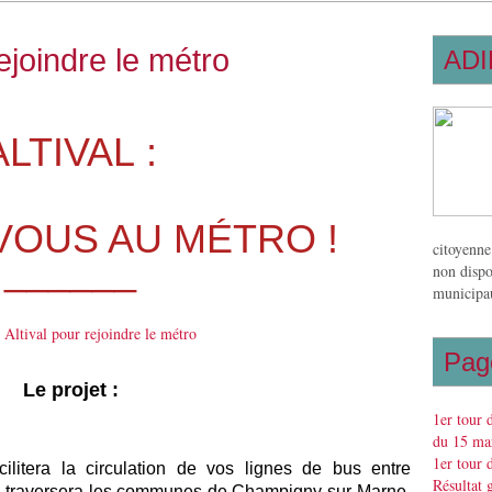
rejoindre le métro
ADI
ALTIVAL :
VOUS AU MÉTRO !
citoyenne
______
non dispo
municipau
Pag
Le projet :
1er tour 
du 15 mar
1er tour 
ilitera la circulation de vos lignes de bus entre
Résultat 
Il traversera les communes de Champigny-sur-Marne,