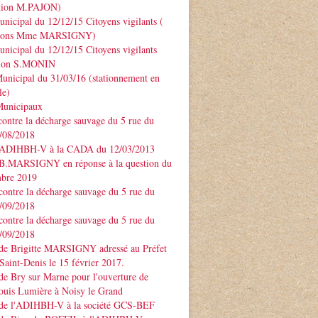
ntion M.PAJON)
unicipal du 12/12/15 Citoyens vigilants (
ntions Mme MARSIGNY)
unicipal du 12/12/15 Citoyens vigilants
tion S.MONIN
unicipal du 31/03/16 (stationnement en
le)
Municipaux
contre la décharge sauvage du 5 rue du
3/08/2018
 ADIHBH-V à la CADA du 12/03/2013
 B.MARSIGNY en réponse à la question du
bre 2019
contre la décharge sauvage du 5 rue du
7/09/2018
contre la décharge sauvage du 5 rue du
7/09/2018
 de Brigitte MARSIGNY adressé au Préfet
Saint-Denis le 15 février 2017.
de Bry sur Marne pour l'ouverture de
ouis Lumière à Noisy le Grand
 de l'ADIHBH-V à la société GCS-BEF