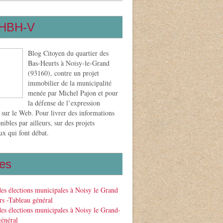
HBH-V
Blog Citoyen du quartier des
Bas-Heurts à Noisy-le-Grand
(93160), contre un projet
immobilier de la municipalité
menée par Michel Pajon et pour
la défense de l’expression
 sur le Web. Pour livrer des informations
nibles par ailleurs, sur des projets
x qui font débat.
es
des élections municipales à Noisy le Grand
s -Tableau général
des élections municipales à Noisy le Grand-
général