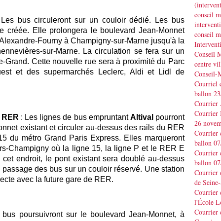
(interve
conseil m
 Les bus circuleront sur un couloir dédié. Les bus
interve
ue créée. Elle prolongera le boulevard Jean-Monnet
conseil m
ue Alexandre-Fourny à Champigny-sur-Marne jusqu'à la
Interven
ennevières-sur-Marne. La circulation se fera sur un
Conseil M
le-Grand. Cette nouvelle rue sera à proximité du Parc
centre vil
est et des supermarchés Leclerc, Aldi et Lidl de
Conseil-
Courriel 
ballon 2
Courrier
Courrier
x RER
: Les lignes de bus empruntant
Altival
pourront
26 novem
nnet existant et circuler au-dessus des rails du RER
Courrier 
e 15 du métro Grand Paris Express. Elles marqueront
ballon 0
liers-Champigny où la ligne 15, la ligne P et le RER E
Courrier 
cet endroit, le pont existant sera doublé au-dessus
ballon 0
e passage des bus sur un couloir réservé. Une station
Courrier
ecte avec la future gare de RER.
de Seine-
Courrier 
l'École L
Courrier
s bus poursuivront sur le boulevard Jean-Monnet, à