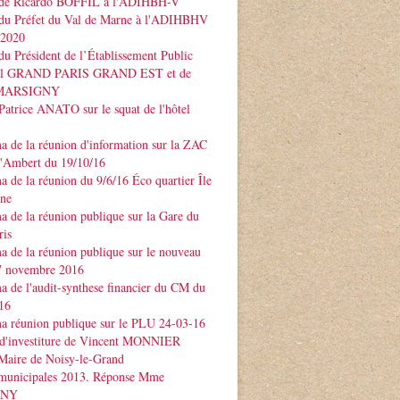
 de Ricardo BOFFIL à l'ADIHBH-V
 du Préfet du Val de Marne à l'ADIHBHV
 2020
du Président de l’Établissement Public
rial GRAND PARIS GRAND EST et de
e MARSIGNY
Patrice ANATO sur le squat de l'hôtel
 de la réunion d'information sur la ZAC
d'Ambert du 19/10/16
 de la réunion du 9/6/16 Éco quartier Île
rne
 de la réunion publique sur la Gare du
ris
 de la réunion publique sur le nouveau
 novembre 2016
 de l'audit-synthese financier du CM du
16
a réunion publique sur le PLU 24-03-16
 d'investiture de Vincent MONNIER
Maire de Noisy-le-Grand
 municipales 2013. Réponse Mme
GNY