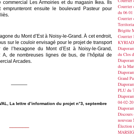
Courrier
e commercial Les Armoiries et du magasin Ikea. Ils
Courrier
t emprunteront ensuite le boulevard Pasteur pour
du 06 01
liès.
Courrier 
Territo
Brigitt
xagone du Mont d’Est à Noisy-le-Grand. À cet endroit,
Courrier 
KYRIAD
 bus sur le couloir envisagé pour le projet de transport
Diaporama
ur de l’hexagone du Mont d’Est à Noisy-le-Grand,
du Clos 
 A, de nombreuses lignes de bus, de l’hôpital de
Diaporama
ercial Arcades.
de la Ma
Diaporama
Grand Pa
______
Diaporama
PLU du 7
Diaporama
04-02-20
VAL, La lettre d’information du projet n°3, septembre
Diaporam
Discours
nouveau 
______
Élection
MARSI