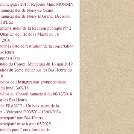
 municipales 2013. Réponse Mme MONNIN
 municipales de Noisy-le-Grand
 municipales de Noisy le Grand. Décision
l d'Etat
ements audio de la Réunion publique N° 2
 Quartier de l'Île de la Marne du 16
e 2016
our la date de restitution de la concertation
as-Heurts
tions à Ivry
audio du Conseil Municipal du 16 mai 2019
udios du 2ème atelier sur les Bas Heurts du
18
audios de l'Inauguration groupe scolaire
u lundi 3/09/18
audios du Conseil municipal du 06/12/2018
t les Bas Heurts
 de FRANCE - Un bois sauvé de la
ion - Valentine PONSY – 13/03/2024
articipatif aux Bas-Heurts
articipatif mise à jour 05/2025
ion du parc Louis Antoine de