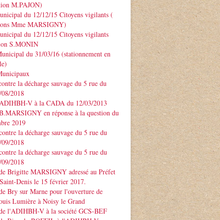
ntion M.PAJON)
unicipal du 12/12/15 Citoyens vigilants (
ntions Mme MARSIGNY)
unicipal du 12/12/15 Citoyens vigilants
tion S.MONIN
unicipal du 31/03/16 (stationnement en
le)
Municipaux
contre la décharge sauvage du 5 rue du
3/08/2018
 ADIHBH-V à la CADA du 12/03/2013
 B.MARSIGNY en réponse à la question du
bre 2019
contre la décharge sauvage du 5 rue du
7/09/2018
contre la décharge sauvage du 5 rue du
7/09/2018
 de Brigitte MARSIGNY adressé au Préfet
Saint-Denis le 15 février 2017.
de Bry sur Marne pour l'ouverture de
ouis Lumière à Noisy le Grand
 de l'ADIHBH-V à la société GCS-BEF