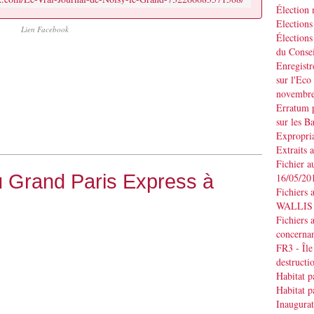
Élection
Elections
Lien Facebook
Élections
du Consei
Enregistr
sur l'Eco
novembr
Erratum p
sur les B
Expropria
Extraits 
Fichier a
du Grand Paris Express à
16/05/20
Fichiers 
WALLIS d
Fichiers 
concernan
FR3 - Île
destruct
Habitat p
Habitat p
Inaugurat