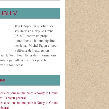
HBH-V
Blog Citoyen du quartier des
Bas-Heurts à Noisy-le-Grand
(93160), contre un projet
immobilier de la municipalité
menée par Michel Pajon et pour
la défense de l’expression
 sur le Web. Pour livrer des informations
nibles par ailleurs, sur des projets
x qui font débat.
es
des élections municipales à Noisy le Grand
s -Tableau général
des élections municipales à Noisy le Grand-
général