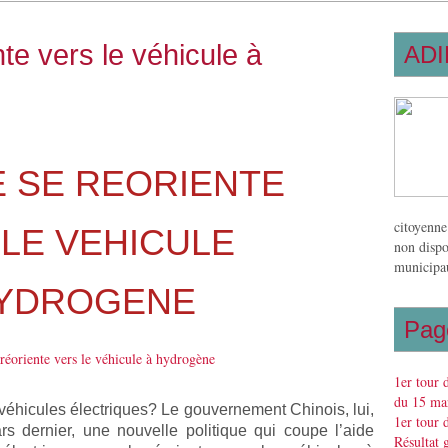
te vers le véhicule à
ADI
E SE REORIENTE
citoyenne
LE VEHICULE
non dispo
municipau
HYDROGENE
Pag
1er tour 
du 15 mar
x véhicules électriques? Le gouvernement Chinois, lui,
1er tour 
ars dernier, une nouvelle politique qui coupe l’aide
Résultat 