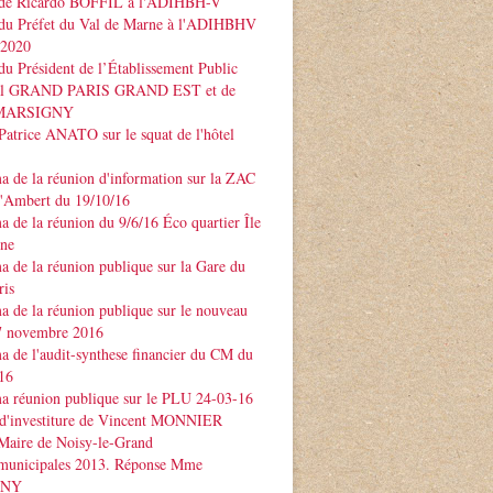
 de Ricardo BOFFIL à l'ADIHBH-V
 du Préfet du Val de Marne à l'ADIHBHV
 2020
du Président de l’Établissement Public
rial GRAND PARIS GRAND EST et de
e MARSIGNY
Patrice ANATO sur le squat de l'hôtel
 de la réunion d'information sur la ZAC
d'Ambert du 19/10/16
 de la réunion du 9/6/16 Éco quartier Île
rne
 de la réunion publique sur la Gare du
ris
 de la réunion publique sur le nouveau
 novembre 2016
 de l'audit-synthese financier du CM du
16
a réunion publique sur le PLU 24-03-16
 d'investiture de Vincent MONNIER
Maire de Noisy-le-Grand
 municipales 2013. Réponse Mme
GNY