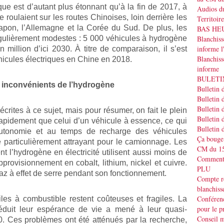
e est d’autant plus étonnant qu’à la fin de 2017, à
Audios du
roulaient sur les routes Chinoises, loin derrière les
Territoir
Japon, l’Allemagne et la Corée du Sud. De plus, les
BAS HEUR
ngulièrement modestes : 5 000 véhicules à hydrogène
Blanchis
informe
n million d’ici 2030. À titre de comparaison, il s’est
Blanchiss
hicules électriques en Chine en 2018.
informe
BULETIN
 inconvénients de l’hydrogène
Bulletin 
Bulletin 
Bulletin 
rites à ce sujet, mais pour résumer, on fait le plein
Bulletin 
apidement que celui d’un véhicule à essence, ce qui
Bulletin 
’autonomie et au temps de recharge des véhicules
Ça bouge
e particulièrement attrayant pour le camionnage. Les
CM du 15
nt l’hydrogène en électricité utilisent aussi moins de
Commenta
provisionnement en cobalt, lithium, nickel et cuivre.
PLU
az à effet de serre pendant son fonctionnement.
Compte r
blanchiss
Conféren
les à combustible restent coûteuses et fragiles. La
pour le p
 réduit leur espérance de vie a mené à leur quasi-
Conseil m
. Ces problèmes ont été atténués par la recherche,