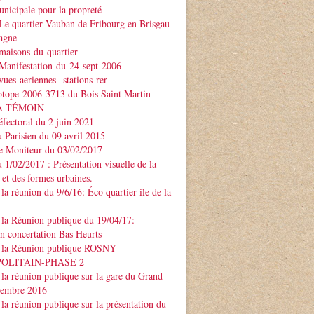
nicipale pour la propreté
Le quartier Vauban de Fribourg en Brisgau
agne
maisons-du-quartier
Manifestation-du-24-sept-2006
ues-aeriennes--stations-rer-
otope-2006-3713 du Bois Saint Martin
À TÉMOIN
éfectoral du 2 juin 2021
u Parisien du 09 avril 2015
Le Moniteur du 03/02/2017
u 1/02/2017 : Présentation visuelle de la
 et des formes urbaines.
la réunion du 9/6/16: Éco quartier ile de la
la Réunion publique du 19/04/17:
on concertation Bas Heurts
 la Réunion publique ROSNY
POLITAIN-PHASE 2
la réunion publique sur la gare du Grand
ptembre 2016
la réunion publique sur la présentation du