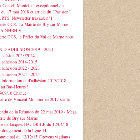
 Conseil Municipal exceptionnel du
e du 17 mai 2018 et article du "Parisien"
TS_Newsletter travaux n°1
serie GCS. La Mairie de Bry sur Marne
 l'ADIHBH-V
erie GCS, le Préfet du Val de Marne nous
 D'ADHÉSION 2019 - 2020
d'adésion 2023/2024
d'adhésion 2014-2015
d'adhésion 2022 - 2023
d'adhésion 2024 - 2025
d'information et d'adhésion 2017/2018
 au Bas-Heurts !
/09/10 Chahut
ire de Vincent Monnier en 2017 sur le
endu de la Réunion du 22 mai 2019 - Méga
erie de Bry sur Marne
ce de Jacques BAUDRIER du 12/04/18
rolongement de la ligne 11
unicipal du 12/12/15 Citoyens vigilants