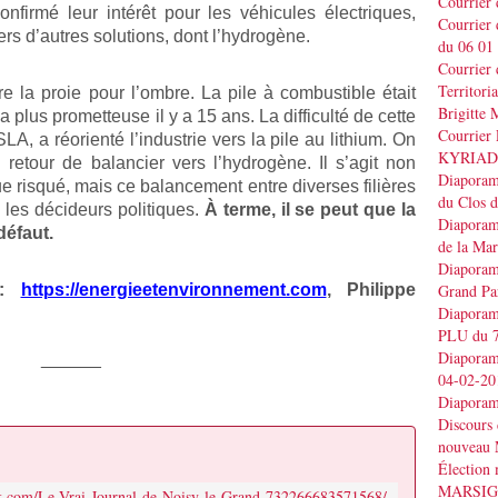
Courrier
rmé leur intérêt pour les véhicules électriques,
Courrier
rs d’autres solutions, dont l’hydrogène.
du 06 01
Courrier 
Territo
e la proie pour l’ombre. La pile à combustible était
Brigitt
 plus prometteuse il y a 15 ans. La difficulté de cette
Courrier 
LA, a réorienté l’industrie vers la pile au lithium. On
KYRIAD
 retour de balancier vers l’hydrogène. Il s’agit non
Diaporama
 risqué, mais ce balancement entre diverses filières
du Clos 
 les décideurs politiques.
À terme, il se peut que la
Diaporama
défaut.
de la Ma
Diaporama
e :
https://energieetenvironnement.com
, Philippe
Grand Pa
Diaporama
PLU du 7
Diaporama
______
04-02-20
Diaporam
Discours
nouveau 
Élection
MARSI
k.com/Le-Vrai-Journal-de-Noisy-le-Grand-732266683571568/