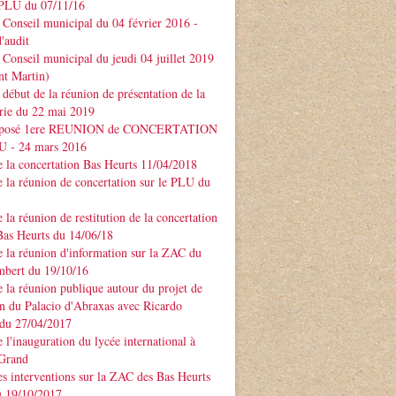
PLU du 07/11/16
Conseil municipal du 04 février 2016 -
'audit
Conseil municipal du jeudi 04 juillet 2019
nt Martin)
début de la réunion de présentation de la
rie du 22 mai 2019
xposé 1ere REUNION de CONCERTATION
LU - 24 mars 2016
 la concertation Bas Heurts 11/04/2018
 la réunion de concertation sur le PLU du
 la réunion de restitution de la concertation
Bas Heurts du 14/06/18
 la réunion d'information sur la ZAC du
mbert du 19/10/16
 la réunion publique autour du projet de
n du Palacio d'Abraxas avec Ricardo
u 27/04/2017
 l'inauguration du lycée international à
 Grand
s interventions sur la ZAC des Bas Heurts
 19/10/2017