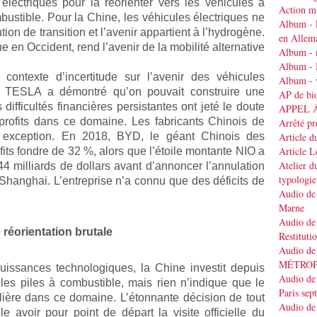
électriques pour la réorienter vers les véhicules à
Action mu
ustible. Pour la Chine, les véhicules électriques ne
Album - 
tion de transition et l’avenir appartient à l’hydrogène.
en Allem
e en Occident, rend l’avenir de la mobilité alternative
Album - 
Album - 
 contexte d’incertitude sur l’avenir des véhicules
Album - v
e TESLA a démontré qu’on pouvait construire une
AP de bi
 difficultés financières persistantes ont jeté le doute
APPEL 
s profits dans ce domaine. Les fabricants Chinois de
Arrêté pr
as exception. En 2018, BYD, le géant Chinois des
Article d
Article 
fits fondre de 32 %, alors que l’étoile montante NIO a
Atelier d
44 milliards de dollars avant d’annoncer l’annulation
typologie
Shanghai. L’entreprise n’a connu que des déficits de
Audio de 
Marne
Audio de 
réorientation brutale
Restituti
Audio de
MÉTRO
issances technologiques, la Chine investit depuis
Audio de 
les piles à combustible, mais rien n’indique que le
Paris se
ière dans ce domaine. L’étonnante décision de tout
Audio de 
e avoir pour point de départ la visite officielle du