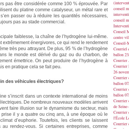
(interve
ours pas être considérée comme 100 % éprouvée. Par
conseil m
tilisent du platine comme catalyseur, un métal rare et
interve
 s’en passer ou à réduire les quantités nécessaires,
conseil m
oujours pas au stade commercial.
Interven
Conseil M
ncipale faiblesse, la chaîne de l’hydrogène lui-même.
centre vil
sont extrêmement énergivores, ce qui rend le rendement
Conseil-
ème très peu attrayant. De plus, 95 % de l’hydrogène
Courriel 
ballon 2
dans le monde est dérivé du gaz ou du charbon, de
Courrier
rtement émettrice. On peut produire de l’hydrogène à
Courrier
ais en pratique cela se fait peu.
26 novem
Courrier 
in des véhicules électriques?
ballon 0
Courrier 
ballon 0
ne s’inscrit dans un contexte international de moins
Courrier
 électriques. De nombreux nouveaux modèles arrivent
de Seine-
ent faire illusion sur le dynamisme du secteur, mais
Courrier 
é prise il y a quatre ou cinq ans, à une époque où le
l'École L
imat d’euphorie. Toutefois, les clients se laissent
Courrier
as au rendez-vous. Si certaines entreprises, comme