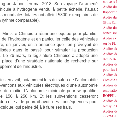
nouveau 
iang au Japon, en mai 2018. Son voyage l’a amené
Audio du 
cule à hydrogène vendu à petite échelle, l’aurait
Rapport d
s mondiales totales ont atteint 5300 exemplaires de
Audio du 
n rythme comparable).
(Bois Sai
Audio du 
banchisse
 Ministre Chinois a réuni une équipe pour planifier
Audio e
e de l’hydrogène et en particulier celle des véhicules
sur le P
ire, en janvier, on a annoncé que l’on prévoyait de
Audios de
ilisées dans le passé pour stimuler la production
Audios de
s. Le 26 mars, la législature Chinoise a adopté une
09/05/16
 place d’une stratégie nationale de recherche sur
Audios de
ppement de l’industrie.
pour les 
Audios de
Clos d'A
lics en avril, notamment lors du salon de l’automobile
Audios de
bventions aux véhicules électriques d’une autonomie
rénovatio
 de moitié. L’autonomie minimale pour se qualifier
BOFFIL d
de 150 à 250 km. Et les subventions cesseront
Audios de
de cette aide pourrait avoir des conséquences pour
Noisy le
ctrique, qui peine déjà à faire ses frais.
Audios de
au CM du