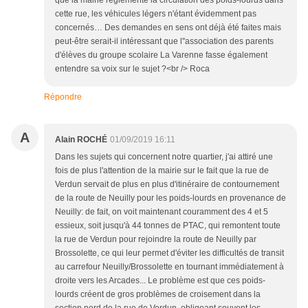
que la mairie réglemente la circulation des poids-lourds dans
cette rue, les véhicules légers n'étant évidemment pas
concernés… Des demandes en sens ont déjà été faites mais
peut-être serait-il intéressant que l''association des parents
d'élèves du groupe scolaire La Varenne fasse également
entendre sa voix sur le sujet ?<br /> Roca
Répondre
A
Alain ROCHÉ
01/09/2019 16:11
Dans les sujets qui concernent notre quartier, j'ai attiré une
fois de plus l'attention de la mairie sur le fait que la rue de
Verdun servait de plus en plus d'itinéraire de contournement
de la route de Neuilly pour les poids-lourds en provenance de
Neuilly: de fait, on voit maintenant couramment des 4 et 5
essieux, soit jusqu'à 44 tonnes de PTAC, qui remontent toute
la rue de Verdun pour rejoindre la route de Neuilly par
Brossolette, ce qui leur permet d'éviter les difficultés de transit
au carrefour Neuilly/Brossolette en tournant immédiatement à
droite vers les Arcades... Le problème est que ces poids-
lourds créent de gros problèmes de croisement dans la