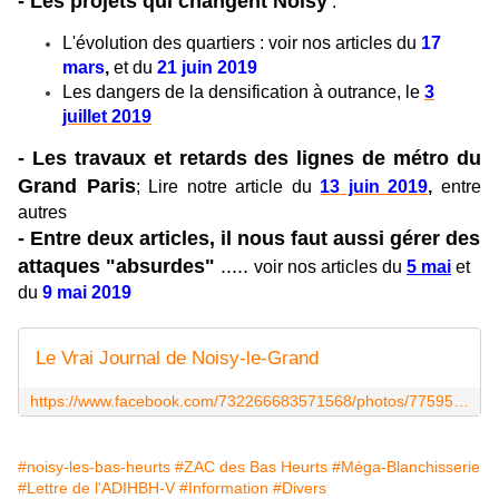
- Les projets qui changent Noisy
:
L'évolution des quartiers : voir nos articles du
17
mars
,
et du
21 juin 2019
Les dangers de la densification à outrance, le
3
juillet 2019
- Les travaux et retards des lignes de métro du
Grand Paris
; Lire notre article du
13 juin 2019
,
entre
autres
- Entre deux articles, il nous faut aussi gérer des
attaques "absurdes"
.....
voir nos articles du
5 mai
et
du
9 mai 2019
Le Vrai Journal de Noisy-le-Grand
https://www.facebook.com/732266683571568/photos/775953302536239/
#noisy-les-bas-heurts
#ZAC des Bas Heurts
#Méga-Blanchisserie
#Lettre de l'ADIHBH-V
#Information
#Divers