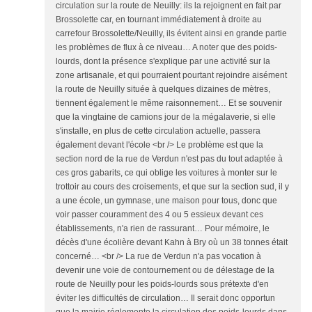
circulation sur la route de Neuilly: ils la rejoignent en fait par
Brossolette car, en tournant immédiatement à droite au
carrefour Brossolette/Neuilly, ils évitent ainsi en grande partie
les problèmes de flux à ce niveau… A noter que des poids-
lourds, dont la présence s'explique par une activité sur la
zone artisanale, et qui pourraient pourtant rejoindre aisément
la route de Neuilly située à quelques dizaines de mètres,
tiennent également le même raisonnement… Et se souvenir
que la vingtaine de camions jour de la mégalaverie, si elle
s'installe, en plus de cette circulation actuelle, passera
également devant l'école <br /> Le problème est que la
section nord de la rue de Verdun n'est pas du tout adaptée à
ces gros gabarits, ce qui oblige les voitures à monter sur le
trottoir au cours des croisements, et que sur la section sud, il y
a une école, un gymnase, une maison pour tous, donc que
voir passer couramment des 4 ou 5 essieux devant ces
établissements, n'a rien de rassurant… Pour mémoire, le
décès d'une écolière devant Kahn à Bry où un 38 tonnes était
concerné… <br /> La rue de Verdun n'a pas vocation à
devenir une voie de contournement ou de délestage de la
route de Neuilly pour les poids-lourds sous prétexte d'en
éviter les difficultés de circulation… Il serait donc opportun