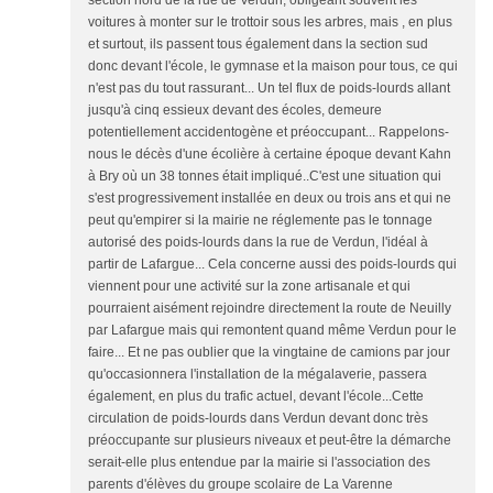
section nord de la rue de Verdun, obligeant souvent les
voitures à monter sur le trottoir sous les arbres, mais , en plus
et surtout, ils passent tous également dans la section sud
donc devant l'école, le gymnase et la maison pour tous, ce qui
n'est pas du tout rassurant... Un tel flux de poids-lourds allant
jusqu'à cinq essieux devant des écoles, demeure
potentiellement accidentogène et préoccupant... Rappelons-
nous le décès d'une écolière à certaine époque devant Kahn
à Bry où un 38 tonnes était impliqué..C'est une situation qui
s'est progressivement installée en deux ou trois ans et qui ne
peut qu'empirer si la mairie ne réglemente pas le tonnage
autorisé des poids-lourds dans la rue de Verdun, l'idéal à
partir de Lafargue... Cela concerne aussi des poids-lourds qui
viennent pour une activité sur la zone artisanale et qui
pourraient aisément rejoindre directement la route de Neuilly
par Lafargue mais qui remontent quand même Verdun pour le
faire... Et ne pas oublier que la vingtaine de camions par jour
qu'occasionnera l'installation de la mégalaverie, passera
également, en plus du trafic actuel, devant l'école...Cette
circulation de poids-lourds dans Verdun devant donc très
préoccupante sur plusieurs niveaux et peut-être la démarche
serait-elle plus entendue par la mairie si l'association des
parents d'élèves du groupe scolaire de La Varenne