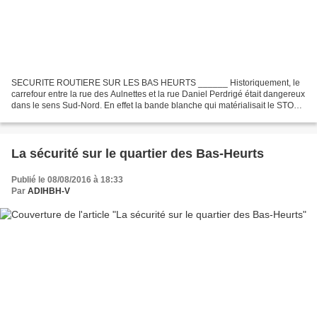
SECURITE ROUTIERE SUR LES BAS HEURTS ______ Historiquement, le
carrefour entre la rue des Aulnettes et la rue Daniel Perdrigé était dangereux
dans le sens Sud-Nord. En effet la bande blanche qui matérialisait le STOP
était trop en retrait sur la rue des...
La sécurité sur le quartier des Bas-Heurts
Publié le 08/08/2016 à 18:33
Par
ADIHBH-V