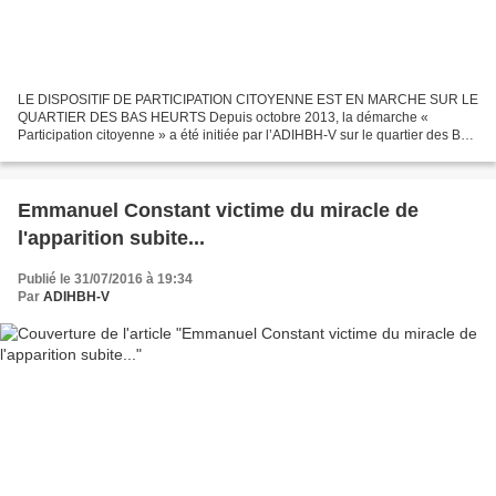
LE DISPOSITIF DE PARTICIPATION CITOYENNE EST EN MARCHE SUR LE
QUARTIER DES BAS HEURTS Depuis octobre 2013, la démarche «
Participation citoyenne » a été initiée par l’ADIHBH-V sur le quartier des Bas
Heurts à Noisy-le-Grand, auprès du Préfet de Seine-Saint-Denis...
Emmanuel Constant victime du miracle de
l'apparition subite...
Publié le 31/07/2016 à 19:34
Par
ADIHBH-V