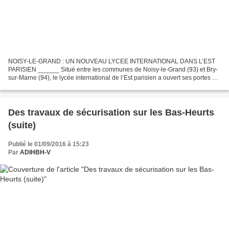
NOISY-LE-GRAND : UN NOUVEAU LYCEE INTERNATIONAL DANS L’EST
PARISIEN ______ Situé entre les communes de Noisy-le-Grand (93) et Bry-
sur-Marne (94), le lycée international de l’Est parisien a ouvert ses portes à
l’occasion de la rentrée scolaire 2016. Noisy-le-Grand...
Des travaux de sécurisation sur les Bas-Heurts
(suite)
Publié le 01/09/2016 à 15:23
Par
ADIHBH-V