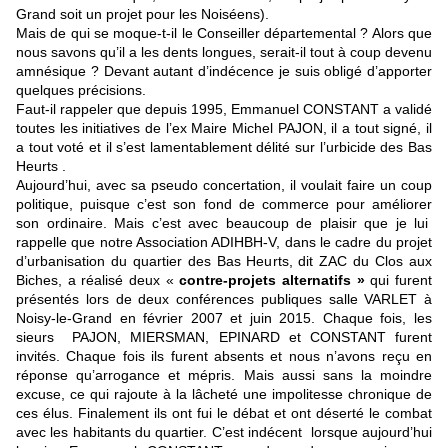
Grand soit un projet pour les Noiséens).
Mais de qui se moque-t-il le Conseiller départemental ? Alors que
nous savons qu’il a les dents longues, serait-il tout à coup devenu
amnésique ? Devant autant d’indécence je suis obligé d’apporter
quelques précisions.
Faut-il rappeler que depuis 1995, Emmanuel CONSTANT a validé
toutes les initiatives de l’ex Maire Michel PAJON, il a tout signé, il
a tout voté et il s’est lamentablement délité sur l’urbicide des Bas
Heurts .
Aujourd’hui, avec sa pseudo concertation, il voulait faire un coup
politique, puisque c’est son fond de commerce pour améliorer
son ordinaire. Mais c’est avec beaucoup de plaisir que je lui
rappelle que notre Association ADIHBH-V, dans le cadre du projet
d’urbanisation du quartier des Bas Heurts, dit ZAC du Clos aux
Biches, a réalisé deux «
contre-projets alternatifs »
qui furent
présentés lors de deux conférences publiques salle VARLET à
Noisy-le-Grand en février 2007 et juin 2015. Chaque fois, les
sieurs PAJON, MIERSMAN, EPINARD et CONSTANT furent
invités. Chaque fois ils furent absents et nous n’avons reçu en
réponse qu’arrogance et mépris. Mais aussi sans la moindre
excuse, ce qui rajoute à la lâcheté une impolitesse chronique de
ces élus. Finalement ils ont fui le débat et ont déserté le combat
avec les habitants du quartier. C’est indécent lorsque aujourd’hui