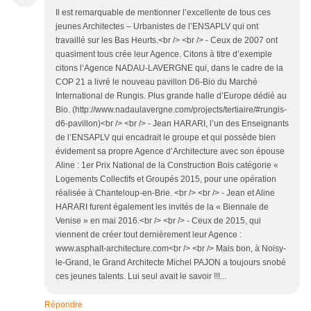
Il est remarquable de mentionner l’excellente de tous ces
jeunes Architectes – Urbanistes de l’ENSAPLV qui ont
travaillé sur les Bas Heurts.<br /> <br /> - Ceux de 2007 ont
quasiment tous crée leur Agence. Citons à titre d’exemple
citons l’Agence NADAU-LAVERGNE qui, dans le cadre de la
COP 21 a livré le nouveau pavillon D6-Bio du Marché
International de Rungis. Plus grande halle d’Europe dédié au
Bio. (http://www.nadaulavergne.com/projects/tertiaire/#rungis-
d6-pavillon)<br /> <br /> - Jean HARARI, l’un des Enseignants
de l’ENSAPLV qui encadrait le groupe et qui possède bien
évidement sa propre Agence d’Architecture avec son épouse
Aline : 1er Prix National de la Construction Bois catégorie «
Logements Collectifs et Groupés 2015, pour une opération
réalisée à Chanteloup-en-Brie. <br /> <br /> - Jean et Aline
HARARI furent également les invités de la « Biennale de
Venise » en mai 2016.<br /> <br /> - Ceux de 2015, qui
viennent de créer tout dernièrement leur Agence :
www.asphalt-architecture.com<br /> <br /> Mais bon, à Noisy-
le-Grand, le Grand Architecte Michel PAJON a toujours snobé
ces jeunes talents. Lui seul avait le savoir !!!...
Répondre