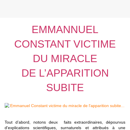
EMMANNUEL
CONSTANT VICTIME
DU MIRACLE
DE L’APPARITION
SUBITE
Tout d’abord, notons deux faits extraordinaires, dépourvus
d'explications scientifiques,
surnaturel
s et attribués à une