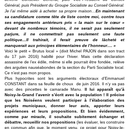
Général, puis Président du Groupe Socialiste au Conseil Général.
Je l’ai même aidé à acheter sa propre maison…
En maintenant
sa candidature comme tête de liste contre moi, contre tous
ses engagements antérieurs pris « la main sur le cœur »
devant de nombreux témoins, il ne serait pas seulement
parjure, il ne commettrait pas seulement une faute
politique…Il trahirait, il ferait preuve de lâcheté et
manquerait aux principes élémentaires de l’honneur…. »
Voici le petit « Brutus local » (dixit Michel PAJON dans son tract
du 17 juin 2016) habillé pour l’hiver. Mais cette déclaration
assassine de l’ex édile, même si elle pourrait être fondée, relève
des arguties nauséabondes de la section du Parti Socialiste local.
Ce n’est pas mon propos.
Plus hypocrites sont les arguments électoraux d’Emmanuel
CONSTANT dans sa feuille de choux de juin 2016. Il n’y va pas
avec des pincettes le camarade Manu.
Il lui apparaît qu’à
Noisy-le-Grand l’avenir s’écrit avec la population ! Il précise
que les Noiséens veulent participer à l’élaboration des
projets municipaux, donner leur avis, apporter leurs
expériences et leurs propositions. Et bien évidemment,
comme par miracle, il souhaite subitement échanger et
débattre, recueillir nos propositions
(les évaluer, les construire
en commun afin que, le moment venu, ce projet pour Noisy-le-