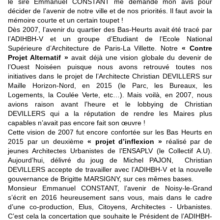
le sire Emmanuel CONSTANT me demande mon avis pour
décider de l’avenir de notre ville et de nos priorités. Il faut avoir la
mémoire courte et un certain toupet !
Dès 2007, l’avenir du quartier des Bas-Heurts avait été tracé par
l’ADIHBH-V et un groupe d’Etudiant de l’Ecole National
Supérieure d’Architecture de Paris-La Villette. Notre
« Contre
Projet Alternatif »
avait déjà une vision globale du devenir de
l’Ouest Noiséen puisque nous avons retrouvé toutes nos
initiatives dans le projet de l’Architecte Christian DEVILLERS sur
Maille Horizon-Nord, en 2015 (le Parc, les Bureaux, les
Logements, la Coulée Verte, etc…). Mais voilà, en 2007, nous
avions raison avant l’heure et le lobbying de Christian
DEVILLERS qui a la réputation de rendre les Maires plus
capables n’avait pas encore fait son œuvre !
Cette vision de 2007 fut encore confortée sur les Bas Heurts en
2015 par un deuxième
« projet d’inflexion »
réalisé par de
jeunes Architectes Urbanistes de l’ENSAPLV (le Collectif A.U).
Aujourd’hui, délivré du joug de Michel PAJON, Christian
DEVILLERS accepte de travailler avec l’ADIHBH-V et la nouvelle
gouvernance de Brigitte MARSIGNY, sur ces mêmes bases.
Monsieur Emmanuel CONSTANT, l’avenir de Noisy-le-Grand
s’écrit en 2016 heureusement sans vous, mais dans le cadre
d’une co-production, Elus, Citoyens, Architectes - Urbanistes.
C’est cela la concertation que souhaite le Président de l’ADIHBH-