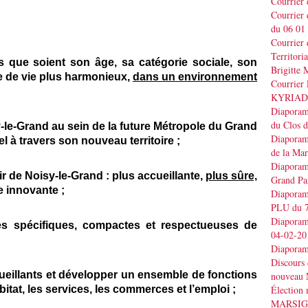
Courrier
Courrier
du 06 01
Courrier 
Territo
ls que soient son âge, sa catégorie sociale, son
Brigitt
re de vie plus harmonieux,
dans un environnement
Courrier 
KYRIAD
Diaporama
du Clos 
sy-le-Grand au sein de la future Métropole du Grand
Diaporama
el à travers son nouveau territoire ;
de la Ma
Diaporama
enir de Noisy-le-Grand : plus accueillante,
plus sûre,
Grand Pa
 innovante ;
Diaporama
PLU du 7
Diaporama
es spécifiques, compactes et respectueuses de
04-02-20
Diaporam
Discours
ueillants et développer un ensemble de fonctions
nouveau 
bitat, les services, les commerces et l’emploi ;
Élection
MARSI