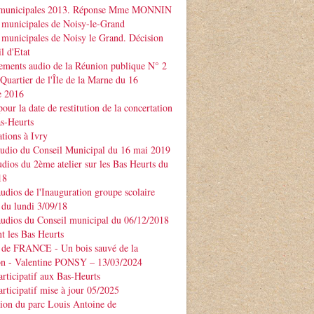
 municipales 2013. Réponse Mme MONNIN
 municipales de Noisy-le-Grand
 municipales de Noisy le Grand. Décision
l d'Etat
ements audio de la Réunion publique N° 2
 Quartier de l'Île de la Marne du 16
e 2016
our la date de restitution de la concertation
as-Heurts
tions à Ivry
audio du Conseil Municipal du 16 mai 2019
udios du 2ème atelier sur les Bas Heurts du
18
audios de l'Inauguration groupe scolaire
u lundi 3/09/18
audios du Conseil municipal du 06/12/2018
t les Bas Heurts
 de FRANCE - Un bois sauvé de la
ion - Valentine PONSY – 13/03/2024
articipatif aux Bas-Heurts
articipatif mise à jour 05/2025
ion du parc Louis Antoine de