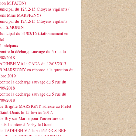
ntion M.PAJON)
unicipal du 12/12/15 Citoyens vigilants (
ntions Mme MARSIGNY)
unicipal du 12/12/15 Citoyens vigilants
tion S.MONIN
unicipal du 31/03/16 (stationnement en
le)
Municipaux
contre la décharge sauvage du 5 rue du
3/08/2018
 ADIHBH-V à la CADA du 12/03/2013
 B.MARSIGNY en réponse à la question du
bre 2019
contre la décharge sauvage du 5 rue du
7/09/2018
contre la décharge sauvage du 5 rue du
7/09/2018
 de Brigitte MARSIGNY adressé au Préfet
Saint-Denis le 15 février 2017.
de Bry sur Marne pour l'ouverture de
ouis Lumière à Noisy le Grand
 de l'ADIHBH-V à la société GCS-BEF