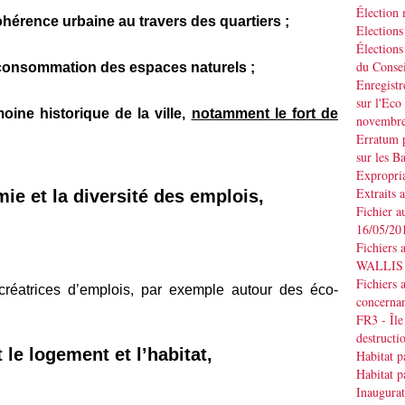
Élection
hérence urbaine au travers des quartiers ;
Elections
Élections
du Consei
la consommation des espaces naturels ;
Enregistr
sur l'Eco
moine historique de la ville,
notamment le fort de
novembr
Erratum p
sur les B
Expropria
Extraits 
ie et la diversité des emplois,
Fichier a
16/05/20
Fichiers 
WALLIS d
Fichiers 
s créatrices d’emplois, par exemple autour des éco-
concernan
FR3 - Île
destruct
le logement et l’habitat,
Habitat p
Habitat p
Inaugurat