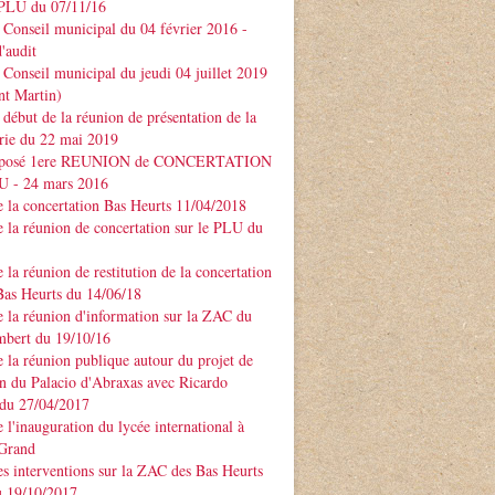
PLU du 07/11/16
Conseil municipal du 04 février 2016 -
'audit
Conseil municipal du jeudi 04 juillet 2019
nt Martin)
début de la réunion de présentation de la
rie du 22 mai 2019
xposé 1ere REUNION de CONCERTATION
LU - 24 mars 2016
 la concertation Bas Heurts 11/04/2018
 la réunion de concertation sur le PLU du
 la réunion de restitution de la concertation
Bas Heurts du 14/06/18
 la réunion d'information sur la ZAC du
mbert du 19/10/16
 la réunion publique autour du projet de
n du Palacio d'Abraxas avec Ricardo
u 27/04/2017
 l'inauguration du lycée international à
 Grand
s interventions sur la ZAC des Bas Heurts
 19/10/2017