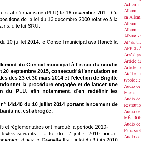
Action mu
Album - 
 local d’urbanisme (PLU) le 16 novembre 2011. Ce
en Allem
spositions de la loi du 13 décembre 2000 relative à la
Album - 
ains, dite loi SRU.
Album - 
Album - v
AP de bi
du 10 juillet 2014, le Conseil municipal avait lancé la
APPEL 
Arrêté pr
Article d
llement du Conseil municipal à l’issue du scrutin
Article 
 et 20 septembre 2015, consécutif à l’annulation en
Atelier d
es des 23 et 30 mars 2014 et l’élection de Brigitte
typologie
bandonner la procédure engagée et de lancer une
Audio de 
on du PLU, afin notamment, d’en redéfinir les
Marne
Audio de 
n° 14/140 du 10 juillet 2014 portant lancement de
Restituti
urbanisme, est abrogée.
Audio de
MÉTRO
Audio de 
fs et réglementaires ont marqué la période 2010-
Paris se
extes suivants : la loi du 12 juillet 2010 portant
Audio de 
ement, dite « loi Grenelle II » ; la loi du 3 juin 2010