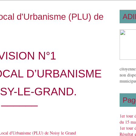
ocal d'Urbanisme (PLU) de
ADI
VISION N°1
citoyenne
OCAL D’URBANISME
non dispo
municipau
ISY-LE-GRAND.
______
Pag
1er tour 
du 15 mar
1er tour 
Résultat 