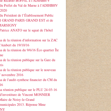
 de Ricardo BOFFIL à l'ADIHBH-V
 du Préfet du Val de Marne à l'ADIHBHV
 2020
du Président de l’Établissement Public
rial GRAND PARIS GRAND EST et de
e MARSIGNY
Patrice ANATO sur le squat de l'hôtel
 de la réunion d'information sur la ZAC
d'Ambert du 19/10/16
 de la réunion du 9/6/16 Éco quartier Île
rne
 de la réunion publique sur la Gare du
ris
 de la réunion publique sur le nouveau
 novembre 2016
 de l'audit-synthese financier du CM du
16
a réunion publique sur le PLU 24-03-16
 d'investiture de Vincent MONNIER
Maire de Noisy-le-Grand
 municipales 2013. Réponse Mme
GNY