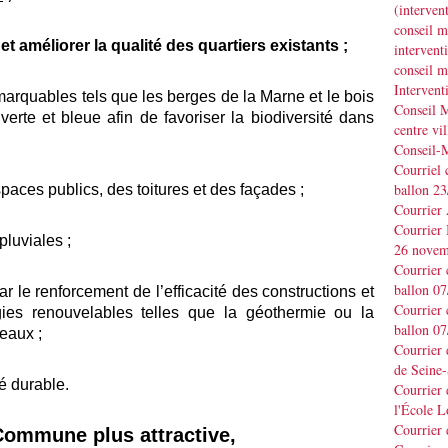
(interve
conseil m
 et améliorer la qualité des quartiers existants ;
interve
conseil m
Interven
marquables tels que les berges de la Marne et le bois
Conseil M
 verte et bleue afin de favoriser la biodiversité dans
centre vil
Conseil-
Courriel 
ballon 2
spaces publics, des toitures et des façades ;
Courrier
Courrier
pluviales ;
26 novem
Courrier 
ballon 0
ar le renforcement de l’efficacité des constructions et
Courrier 
ies renouvelables telles que la géothermie ou la
ballon 0
eaux ;
Courrier
de Seine-
té durable.
Courrier 
l'École L
Courrier
Commune plus attractive,