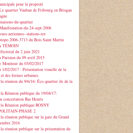
nicipale pour la propreté
Le quartier Vauban de Fribourg en Brisgau
agne
maisons-du-quartier
Manifestation-du-24-sept-2006
ues-aeriennes--stations-rer-
otope-2006-3713 du Bois Saint Martin
À TÉMOIN
éfectoral du 2 juin 2021
u Parisien du 09 avril 2015
Le Moniteur du 03/02/2017
u 1/02/2017 : Présentation visuelle de la
 et des formes urbaines.
la réunion du 9/6/16: Éco quartier ile de la
la Réunion publique du 19/04/17:
on concertation Bas Heurts
 la Réunion publique ROSNY
POLITAIN-PHASE 2
la réunion publique sur la gare du Grand
ptembre 2016
la réunion publique sur la présentation du