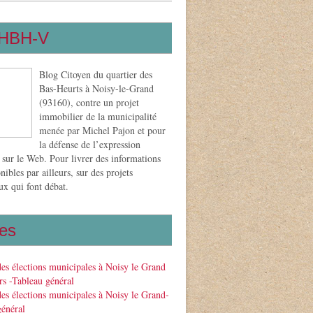
HBH-V
Blog Citoyen du quartier des
Bas-Heurts à Noisy-le-Grand
(93160), contre un projet
immobilier de la municipalité
menée par Michel Pajon et pour
la défense de l’expression
 sur le Web. Pour livrer des informations
nibles par ailleurs, sur des projets
x qui font débat.
es
des élections municipales à Noisy le Grand
s -Tableau général
des élections municipales à Noisy le Grand-
général