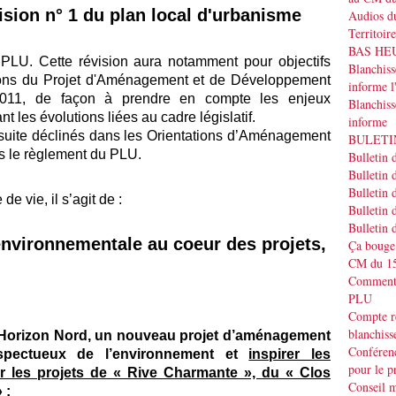
vision n° 1 du plan local d'urbanisme
Audios du
Territoir
BAS HEUR
du PLU. Cette révision aura notamment pour objectifs
Blanchis
tations du Projet d'Aménagement et de Développement
informe
2011, de façon à prendre en compte les enjeux
Blanchiss
t les évolutions liées au cadre législatif.
informe
uite déclinés dans les Orientations d’Aménagement
BULETIN
s le règlement du PLU.
Bulletin 
Bulletin 
Bulletin 
e vie, il s’agit de :
Bulletin 
Bulletin 
 environnementale au coeur des projets,
Ça bouge
CM du 15
Commenta
PLU
Compte r
blanchiss
le Horizon Nord, un nouveau projet d’aménagement
Conféren
espectueux de l’environnement et
inspirer les
pour le p
ier les projets de « Rive Charmante », du « Clos
Conseil m
»
;