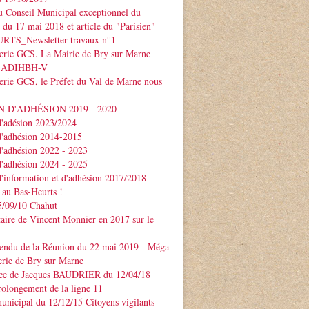
 Conseil Municipal exceptionnel du
e du 17 mai 2018 et article du "Parisien"
TS_Newsletter travaux n°1
serie GCS. La Mairie de Bry sur Marne
 l'ADIHBH-V
erie GCS, le Préfet du Val de Marne nous
 D'ADHÉSION 2019 - 2020
d'adésion 2023/2024
d'adhésion 2014-2015
d'adhésion 2022 - 2023
d'adhésion 2024 - 2025
d'information et d'adhésion 2017/2018
 au Bas-Heurts !
/09/10 Chahut
ire de Vincent Monnier en 2017 sur le
endu de la Réunion du 22 mai 2019 - Méga
erie de Bry sur Marne
ce de Jacques BAUDRIER du 12/04/18
rolongement de la ligne 11
unicipal du 12/12/15 Citoyens vigilants