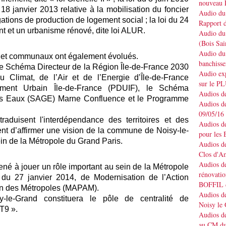
nouveau 
 18 janvier 2013 relative à la mobilisation du foncier
Audio du 
ations de production de logement social ; la loi du 24
Rapport d
t et un urbanisme rénové, dite loi ALUR.
Audio du 
(Bois Sai
Audio du 
et communaux ont également évolués.
banchisse
le Schéma Directeur de la Région Île-de-France 2030
Audio e
Climat, de l’Air et de l’Energie d’Île-de-France
sur le P
ent Urbain Île-de-France (PDUIF), le Schéma
Audios de
s Eaux (SAGE) Marne Confluence et le Programme
Audios de
09/05/16
traduisent l'interdépendance des territoires et des
Audios de
ent d’affirmer une vision de la commune de Noisy-le-
pour les 
in de la Métropole du Grand Paris.
Audios de
Clos d'A
Audios de
ené à jouer un rôle important au sein de la Métropole
rénovatio
 du 27 janvier 2014, de Modernisation de l’Action
BOFFIL d
tion des Métropoles (MAPAM).
Audios de
-le-Grand constituera le pôle de centralité de
Noisy le
 T9 ».
Audios de
au CM du