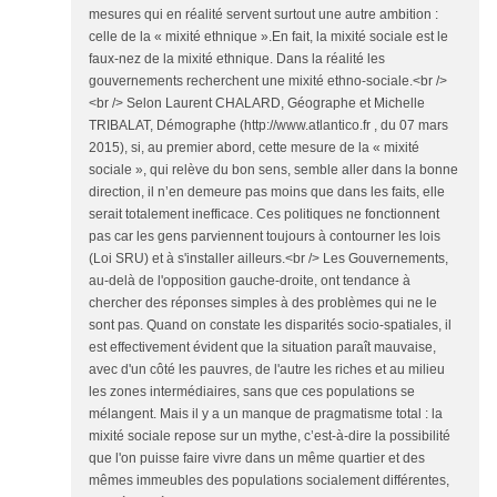
mesures qui en réalité servent surtout une autre ambition :
celle de la « mixité ethnique ».En fait, la mixité sociale est le
faux-nez de la mixité ethnique. Dans la réalité les
gouvernements recherchent une mixité ethno-sociale.<br />
<br /> Selon Laurent CHALARD, Géographe et Michelle
TRIBALAT, Démographe (http://www.atlantico.fr , du 07 mars
2015), si, au premier abord, cette mesure de la « mixité
sociale », qui relève du bon sens, semble aller dans la bonne
direction, il n’en demeure pas moins que dans les faits, elle
serait totalement inefficace. Ces politiques ne fonctionnent
pas car les gens parviennent toujours à contourner les lois
(Loi SRU) et à s'installer ailleurs.<br /> Les Gouvernements,
au-delà de l'opposition gauche-droite, ont tendance à
chercher des réponses simples à des problèmes qui ne le
sont pas. Quand on constate les disparités socio-spatiales, il
est effectivement évident que la situation paraît mauvaise,
avec d'un côté les pauvres, de l'autre les riches et au milieu
les zones intermédiaires, sans que ces populations se
mélangent. Mais il y a un manque de pragmatisme total : la
mixité sociale repose sur un mythe, c’est-à-dire la possibilité
que l'on puisse faire vivre dans un même quartier et des
mêmes immeubles des populations socialement différentes,