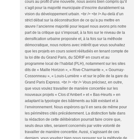
cours au profit d’une nouvelle, nous avons bien compris qu’il
s’agit pour la majorité municipale d’inscrire durablement sa
vision du développement urbain. <br /> <br /> Au-delà d’un
strict débat sur la déconstruction de ce qu’a pu mettre en
œuvre l’ancienne majorité pour lequel nous avons pris notre
part de la critique qui s’imposait, à la fois sur le niveau de la
densification urbaine proposée et, à la fois sur la méthode
démocratique, nous notons avec intérêt que vous souhaitez
que les projets en cours soient réétudiés en tenant compte de
la loi dite du Grand Paris, du SDRIF en cours et au
programme local de l’habitat (PLH), notamment sur les sites
dits de « Maille Horizon », « Rive-Charmante », « Gournay-
Cossonneau », « Louis-Lumière » et sur le pôle de la gare du
Grand Paris Express. <br /> <br /> Vous précisez, en outre,
que vous voulez travailler de manière concertée sur les
nouveaux projets « Clos d’Ambert » et « Bas-Heurts » en
adaptant la typologie des bâtiments au bâti existant et à
l’environnement. Nous espérons qu’il en sera de même pour
les périmètres cités précédemment. La distinction faite dans
la rédaction de cette délibération pourrait faire croire que,
seuls deux sites, seraient concernés par votre volonté de
travailler de manière concertée. Aussi, s’agissant de ces
derniers, vous voudrez bien nous rassurer sur la méthode de