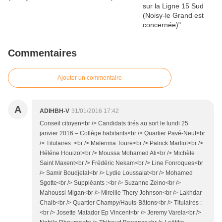
Commentaires
Ajouter un commentaire
A
ADIHBH-V
31/01/2016 17:42
Conseil citoyen<br /> Candidats tirés au sort le lundi 25
janvier 2016 – Collège habitants<br /> Quartier Pavé-Neuf<br
/> Titulaires :<br /> Maferima Toure<br /> Patrick Marliot<br />
Héléne Houizot<br /> Moussa Mohamed Ali<br /> Michèle
Saint Maxent<br /> Frédéric Nekam<br /> Line Fonroques<br
/> Samir Boudjelal<br /> Lydie Loussalat<br /> Mohamed
Sgotte<br /> Suppléants :<br /> Suzanne Zeino<br />
Mahoussi Migan<br /> Mireille Thery Johnson<br /> Lakhdar
Chaib<br /> Quartier Champy/Hauts-Bâtons<br /> Titulaires :
<br /> Josette Matador Ep Vincent<br /> Jeremy Varela<br />