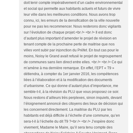
doit tenir compte impérativement d’un cadre environnemental
et social qui permette aux habitants actuels et futurs de vivre
leur ville dans les meilleures conditions. Nous avons trop
connu, ici, les erreurs de la densification de la ville nouvelle
pour ne pas les recommencer. Nous resterons donc vigilants
sur l’évolution de chaque projet.<br /> <br /> Il est donc
d’autant plus important d’amender le projet de révision en
tenant compte de la prochaine perte de maitrise que nos
villes vont subir par injonction du Préfet. En tout cas pour le
moins, Noisy le Grand avait refusé le projet de regroupement
de communes sans lien direct entre elles. <br /> <br /> Ce qui
m’amène à ma dernière remarque. En effet, l’EPT « T9 »
détiendra, à compter du 1er janvier 2016, les compétences
liées à l’élaboration et à la modification des documents
d’urbanisme. Ce qui donne d’autant plus d’importance, me
semble-t-il, à la révision du PLU que vous proposez ce soir.
Nous restons d’ailleurs très perplexes, sinon inquiets, devant
l’éloignement annoncé des citoyens des lieux de décision qui
les concernent directement. La maitrise du PLU par les
habitants est déjà difficile à l’échelle d’une commune, qu’en
sera-t-il à l’échelle du dit T9 ?<br /> <br /> J’espère donc
vivement, Madame le Maire, qu’il sera tenu compte des