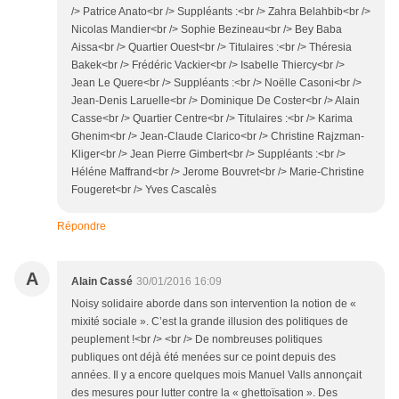
/> Patrice Anato<br /> Suppléants :<br /> Zahra Belahbib<br />
Nicolas Mandier<br /> Sophie Bezineau<br /> Bey Baba
Aissa<br /> Quartier Ouest<br /> Titulaires :<br /> Théresia
Bakek<br /> Frédéric Vackier<br /> Isabelle Thiercy<br />
Jean Le Quere<br /> Suppléants :<br /> Noëlle Casoni<br />
Jean-Denis Laruelle<br /> Dominique De Coster<br /> Alain
Casse<br /> Quartier Centre<br /> Titulaires :<br /> Karima
Ghenim<br /> Jean-Claude Clarico<br /> Christine Rajzman-
Kliger<br /> Jean Pierre Gimbert<br /> Suppléants :<br />
Héléne Maffrand<br /> Jerome Bouvret<br /> Marie-Christine
Fougeret<br /> Yves Cascalès
Répondre
A
Alain Cassé
30/01/2016 16:09
Noisy solidaire aborde dans son intervention la notion de «
mixité sociale ». C’est la grande illusion des politiques de
peuplement !<br /> <br /> De nombreuses politiques
publiques ont déjà été menées sur ce point depuis des
années. Il y a encore quelques mois Manuel Valls annonçait
des mesures pour lutter contre la « ghettoïsation ». Des