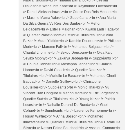
Nabila Rhouma<br /> Thibaud Barranco<br /> Laëtitia
Diallo<br /> Wane Ibra Kane<br /> Raymonde Lavenaire<br
/> Daniel Aleksandrowicz<br /> Odette Dos Reis Mendes<br
/> Maxime Mama Yabre<br /> Suppléants :<br /> Ana Maria
Da Silva Guerra Vv Reis Dos Santos<br /> Mehdi
Belgacemi<br /> Estelle Maignan<br /> Kwaku Ladi Fiaga<br
/> Quartier Palacio/Mont-d’Est<br /> Titulaires :<br /> Aïda
Ba<br /> Murat Yildirim<br /> Kanthio Doucoure<br /> Philippe
Morin<br /> Mareme Fall<br /> Mohamed Belgacem<br />
Chantal Lhomme<br /> Sékou Doucouré<br /> Olga Kalu
Seviko Mponyo<br /> Zakarya Jebbari<br /> Suppléants :<br
/> Dounia Jebbari<br /> Mostapha Jebbari<br /> Glaucia
Hanne<br /> David Cleach<br /> Quartier Nord<br />
Titulaires :<br /> Murielle Le Baccon<br /> Mohamed Cherif
Bagdad<br /> Danielle Guillevic<br /> Christophe
Bouteiller<br /> Suppléants :<br /> Monic Thai<br /> Vu
Vincent Tran Hong<br /> Marion Mora<br /> Eric Forget<br />
Quartier Sud<br /> Titulaires :<br /> Yeung Ko<br /> Patrick
Lecestre<br /> Nathalie Durand-De Rueda<br /> Gael
Cohuet<br /> Suppléants :<br /> Laurence Kerhornou<br />
Florian Wattiez<br /> Anna Bosson<br /> Mohamed
Imazatene<br /> Quartier Est<br /> Titulaires :<br /> Carole Da
Silva<br /> Nasser Edine Boucheqif<br /> Assetou Camara<br