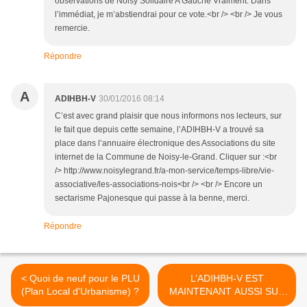
observations de Noisy Solidaire A Gauche Vraiment. Dans
l’immédiat, je m’abstiendrai pour ce vote.<br /> <br /> Je vous
remercie.
Répondre
A
ADIHBH-V
30/01/2016 08:14
C’est avec grand plaisir que nous informons nos lecteurs, sur
le fait que depuis cette semaine, l’ADIHBH-V a trouvé sa
place dans l’annuaire électronique des Associations du site
internet de la Commune de Noisy-le-Grand. Cliquer sur :<br
/> http://www.noisylegrand.fr/a-mon-service/temps-libre/vie-
associative/les-associations-nois<br /> <br /> Encore un
sectarisme Pajonesque qui passe à la benne, merci.
Répondre
< Quoi de neuf pour le PLU
L’ADIHBH-V EST
(Plan Local d'Urbanisme) ?
MAINTENANT AUSSI SUR
FACEBOOK. REVISITEZ,