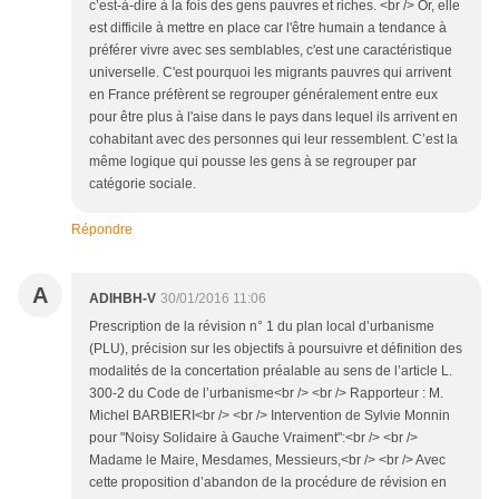
c’est-à-dire à la fois des gens pauvres et riches. <br /> Or, elle
est difficile à mettre en place car l'être humain a tendance à
préférer vivre avec ses semblables, c'est une caractéristique
universelle. C'est pourquoi les migrants pauvres qui arrivent
en France préfèrent se regrouper généralement entre eux
pour être plus à l'aise dans le pays dans lequel ils arrivent en
cohabitant avec des personnes qui leur ressemblent. C’est la
même logique qui pousse les gens à se regrouper par
catégorie sociale.
Répondre
A
ADIHBH-V
30/01/2016 11:06
Prescription de la révision n° 1 du plan local d’urbanisme
(PLU), précision sur les objectifs à poursuivre et définition des
modalités de la concertation préalable au sens de l’article L.
300-2 du Code de l’urbanisme<br /> <br /> Rapporteur : M.
Michel BARBIERI<br /> <br /> Intervention de Sylvie Monnin
pour "Noisy Solidaire à Gauche Vraiment":<br /> <br />
Madame le Maire, Mesdames, Messieurs,<br /> <br /> Avec
cette proposition d’abandon de la procédure de révision en