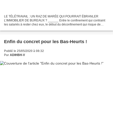
LE TÉLÉTRAVAIL : UN RAZ DE MARÉE QUI POURRAIT ÉBRANLER
L’IMMOBILIER DE BUREAUX ? ______ Entre le confinement qui contraint
les salariés à rester chez eux, le début du déconfinement qui risque de
prolonger la période de télétravail et l'après, où les employés...
Enfin du concret pour les Bas-Heurts !
Publié le 25/05/2020 à 08:32
Par
ADIHBH-V