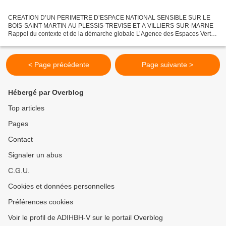
CREATION D’UN PERIMETRE D’ESPACE NATIONAL SENSIBLE SUR LE
BOIS-SAINT-MARTIN AU PLESSIS-TREVISE ET A VILLIERS-SUR-MARNE
Rappel du contexte et de la démarche globale L’Agence des Espaces Verts
(AEV) de la Région Île-de-France a engagé une démarche d’acquisition...
< Page précédente
Page suivante >
Hébergé par Overblog
Top articles
Pages
Contact
Signaler un abus
C.G.U.
Cookies et données personnelles
Préférences cookies
Voir le profil de ADIHBH-V sur le portail Overblog