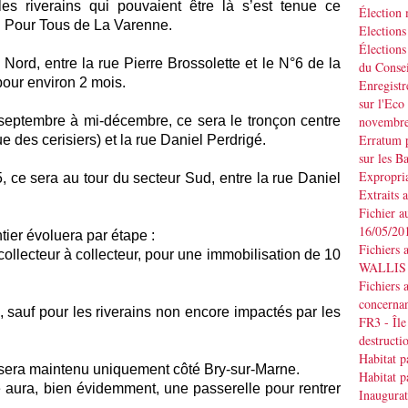
es riverains qui pouvaient être là s’est tenue ce
Élection
n Pour Tous de La Varenne.
Elections
Élections
rd, entre la rue Pierre Brossolette et le N°6 de la
du Consei
pour environ 2 mois.
Enregistr
sur l'Eco
tembre à mi-décembre, ce sera le tronçon centre
novembr
Erratum p
e des cerisiers) et la rue Daniel Perdrigé.
sur les B
Expropria
ce sera au tour du secteur Sud, entre la rue Daniel
Extraits 
Fichier a
16/05/20
er évoluera par étape :
Fichiers 
collecteur à collecteur, pour une immobilisation de 10
WALLIS d
Fichiers 
concernan
e, sauf pour les riverains non encore impactés par les
FR3 - Île
destruct
Habitat p
era maintenu uniquement côté Bry-sur-Marne.
Habitat p
 aura, bien évidemment, une passerelle pour rentrer
Inaugurat