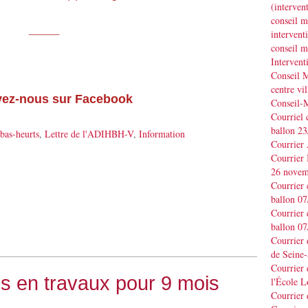
(interve
conseil m
____
interve
conseil m
Interven
Conseil M
centre vil
vez-nous sur Facebook
Conseil-
Courriel 
ballon 2
-bas-heurts
,
Lettre de l'ADIHBH-V
,
Information
Courrier
Courrier
26 novem
Courrier 
ballon 0
Courrier 
ballon 0
Courrier
de Seine-
Courrier 
es en travaux pour 9 mois
l'École L
Courrier