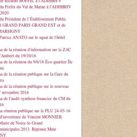
 de Ricardo BOFFIL à l'ADIHBH-V
 du Préfet du Val de Marne à l'ADIHBHV
 2020
du Président de l’Établissement Public
rial GRAND PARIS GRAND EST et de
e MARSIGNY
Patrice ANATO sur le squat de l'hôtel
 de la réunion d'information sur la ZAC
d'Ambert du 19/10/16
 de la réunion du 9/6/16 Éco quartier Île
rne
 de la réunion publique sur la Gare du
ris
 de la réunion publique sur le nouveau
 novembre 2016
 de l'audit-synthese financier du CM du
16
a réunion publique sur le PLU 24-03-16
 d'investiture de Vincent MONNIER
Maire de Noisy-le-Grand
 municipales 2013. Réponse Mme
GNY