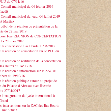
PLU du 07/11/16
Conseil municipal du 04 février 2016 -
'audit
Conseil municipal du jeudi 04 juillet 2019
nt Martin)
début de la réunion de présentation de la
rie du 22 mai 2019
xposé 1ere REUNION de CONCERTATION
LU - 24 mars 2016
 la concertation Bas Heurts 11/04/2018
 la réunion de concertation sur le PLU du
 la réunion de restitution de la concertation
Bas Heurts du 14/06/18
 la réunion d'information sur la ZAC du
mbert du 19/10/16
 la réunion publique autour du projet de
n du Palacio d'Abraxas avec Ricardo
u 27/04/2017
 l'inauguration du lycée international à
 Grand
s interventions sur la ZAC des Bas Heurts
 19/10/2017