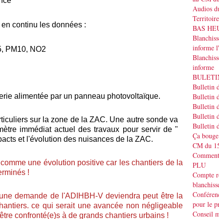
ance
Audios du
Territoir
n continu les données :
BAS HEUR
Blanchis
informe
2,5, PM10, NO2
Blanchiss
informe
BULETIN
Bulletin 
terie alimentée par un panneau photovoltaïque.
Bulletin 
Bulletin 
Bulletin 
ticuliers sur la zone de la ZAC. Une autre sonde va
Bulletin 
ètre immédiat actuel des travaux pour servir de "
Ça bouge
acts et l'évolution des nuisances de la ZAC.
CM du 15
Commenta
 comme une évolution positive car les chantiers de la
PLU
erminés !
Compte r
blanchiss
Conféren
ar une demande de l'ADIHBH-V deviendra peut être la
pour le p
hantiers. ce qui serait une avancée non négligeable
Conseil m
être confronté(e)s à de grands chantiers urbains !