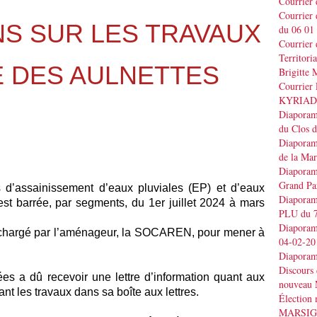
Courrier
Courrier
S SUR LES TRAVAUX
du 06 01
Courrier 
Territo
E DES AULNETTES
Brigitt
Courrier 
KYRIAD
Diaporama
du Clos 
Diaporama
de la Ma
Diaporama
Grand Pa
s d’assainissement d’eaux pluviales (EP) et d’eaux
Diaporama
est barrée, par segments, du 1er juillet 2024 à mars
PLU du 7
Diaporama
 chargé par l’aménageur, la SOCAREN, pour mener à
04-02-20
Diaporam
Discours
 a dû recevoir une lettre d’information quant aux
nouveau 
t les travaux dans sa boîte aux lettres.
Élection
MARSI