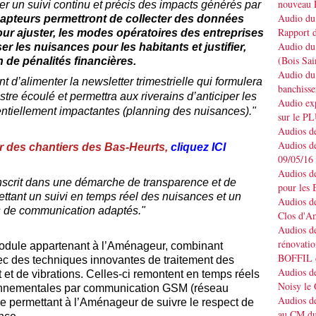
nouveau 
er un suivi continu et précis des impacts générés par
Audio du 
apteurs permettront de collecter des données
Rapport d
pour ajuster, les modes opératoires des entreprises
Audio du 
er les nuisances pour les habitants et
justifier,
(Bois Sai
n de pénalités financières.
Audio du 
d’alimenter la newsletter trimestrielle qui formulera
banchisse
stre écoulé et permettra aux riverains d’anticiper les
Audio e
ntiellement impactantes (planning des nuisances)."
sur le P
Audios de
Audios de
ter des chantiers des Bas-Heurts,
cliquez ICI
09/05/16
Audios de
'inscrit dans une démarche de transparence et de
pour les 
ettant un suivi en temps réel des nuisances et un
Audios de
s de communication adaptés."
Clos d'A
Audios de
rénovatio
dule appartenant à l’Aménageur, combinant
BOFFIL d
ec des techniques innovantes de traitement des
Audios de
t et de vibrations. Celles-ci remontent en temps réels
Noisy le
ronnementales par communication GSM (réseau
Audios de
le permettant à l’Aménageur de suivre le respect de
au CM du