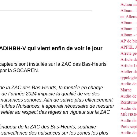
Action mu
____________________________________________
Album - 
en Allem
Album - 
Album - 
Album - v
AP de bi
APPEL 
DIHBH-V qui vient enfin de voir le jour
Arrêté pr
Article d
apteurs sont installés sur la ZAC des Bas-Heurts
Article 
.
e par la SOCAREN
Atelier d
typologie
Audio de 
de la ZAC des Bas-Heurts, la montée en charge
Marne
 de l’année 2024 impacte la qualité de vie des
Audio de 
nuisances sonores. Afin de suivre plus efficacement
Restituti
 Faibles Nuisances, il apparait nécessaire de mesurer
Audio de
veiller au respect des règles en vigueur sur la ZAC
MÉTRO
Audio de 
Paris se
nageur de la ZAC des Bas-Heurts, souhaite
Audio de 
surveillance des nuisances sur les zones les plus