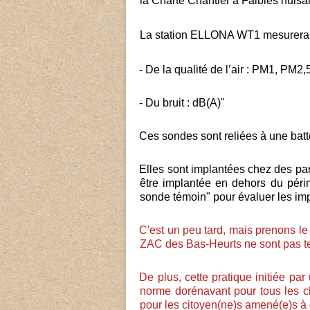
la Charte Chantier à Faibles nuis
La station ELLONA WT1 mesurera e
- De la qualité de l’air : PM1, PM
-
Du bruit : dB(A)"
Ces sondes sont reliées à une bat
Elles sont implantées chez des par
être implantée en dehors du périm
sonde témoin" pour évaluer les imp
C'est un peu tard, mais prenons le
ZAC des Bas-Heurts ne sont pas t
De plus, cette pratique initiée p
norme dorénavant pour tous les c
pour les citoyen(ne)s amené(e)s à 