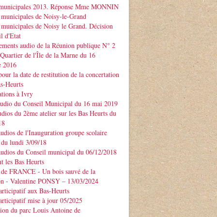
 municipales 2013. Réponse Mme MONNIN
 municipales de Noisy-le-Grand
 municipales de Noisy le Grand. Décision
l d'Etat
ements audio de la Réunion publique N° 2
 Quartier de l'Île de la Marne du 16
e 2016
our la date de restitution de la concertation
as-Heurts
tions à Ivry
audio du Conseil Municipal du 16 mai 2019
udios du 2ème atelier sur les Bas Heurts du
18
audios de l'Inauguration groupe scolaire
u lundi 3/09/18
audios du Conseil municipal du 06/12/2018
t les Bas Heurts
 de FRANCE - Un bois sauvé de la
ion - Valentine PONSY – 13/03/2024
articipatif aux Bas-Heurts
articipatif mise à jour 05/2025
ion du parc Louis Antoine de