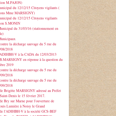
ntion M.PAJON)
unicipal du 12/12/15 Citoyens vigilants (
ntions Mme MARSIGNY)
unicipal du 12/12/15 Citoyens vigilants
tion S.MONIN
unicipal du 31/03/16 (stationnement en
le)
Municipaux
contre la décharge sauvage du 5 rue du
3/08/2018
 ADIHBH-V à la CADA du 12/03/2013
 B.MARSIGNY en réponse à la question du
bre 2019
contre la décharge sauvage du 5 rue du
7/09/2018
contre la décharge sauvage du 5 rue du
7/09/2018
 de Brigitte MARSIGNY adressé au Préfet
Saint-Denis le 15 février 2017.
de Bry sur Marne pour l'ouverture de
ouis Lumière à Noisy le Grand
 de l'ADIHBH-V à la société GCS-BEF