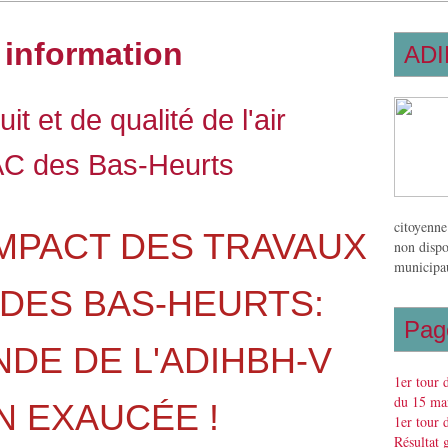
c
information
ADI
t et de qualité de l'air
ZAC des Bas-Heurts
citoyenne
MPACT DES TRAVAUX
non dispo
municipau
 DES BAS-HEURTS:
Pag
DE DE L'ADIHBH-V
1er tour 
du 15 mar
N EXAUCÉE !
1er tour 
Résultat 