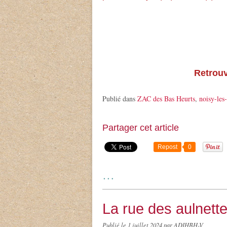
Retrou
Publié dans
ZAC des Bas Heurts
,
noisy-les
Partager cet article
Repost
0
…
La rue des aulnett
Publié le
1 juillet 2024
par ADIHBH-V