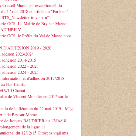
 Conseil Municipal exceptionnel du
e du 17 mai 2018 et article du "Parisien"
TS_Newsletter travaux n°1
serie GCS. La Mairie de Bry sur Marne
 l'ADIHBH-V
erie GCS, le Préfet du Val de Marne nous
 D'ADHÉSION 2019 - 2020
d'adésion 2023/2024
d'adhésion 2014-2015
d'adhésion 2022 - 2023
d'adhésion 2024 - 2025
d'information et d'adhésion 2017/2018
 au Bas-Heurts !
/09/10 Chahut
ire de Vincent Monnier en 2017 sur le
endu de la Réunion du 22 mai 2019 - Méga
erie de Bry sur Marne
ce de Jacques BAUDRIER du 12/04/18
rolongement de la ligne 11
unicipal du 12/12/15 Citoyens vigilants