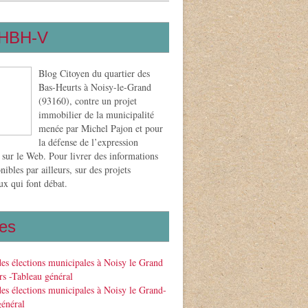
HBH-V
Blog Citoyen du quartier des
Bas-Heurts à Noisy-le-Grand
(93160), contre un projet
immobilier de la municipalité
menée par Michel Pajon et pour
la défense de l’expression
 sur le Web. Pour livrer des informations
nibles par ailleurs, sur des projets
x qui font débat.
es
des élections municipales à Noisy le Grand
s -Tableau général
des élections municipales à Noisy le Grand-
général