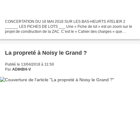
CONCERTATION DU 16 MAI 2018 SUR LES BAS-HEURTS ATELIER 2
______ LES FICHES DE LOTS ___ Une « Fiche de lot » est un zoom sur le
projet de construction de la ZAC. C’est le « Cahier des charges » que
l’aménageur va remettre aux constructeurs, pour chaque...
La propreté à Noisy le Grand ?
Publié le 13/04/2018 à 11:50
Par
ADIHBH-V