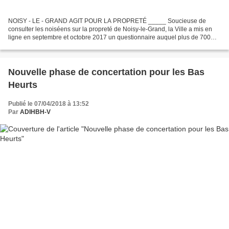
NOISY - LE - GRAND AGIT POUR LA PROPRETÉ _____ Soucieuse de
consulter les noiséens sur la propreté de Noisy-le-Grand, la Ville a mis en
ligne en septembre et octobre 2017 un questionnaire auquel plus de 700
noiséens auraient répondu. Sauf erreur, il semblerait...
Nouvelle phase de concertation pour les Bas
Heurts
Publié le 07/04/2018 à 13:52
Par
ADIHBH-V