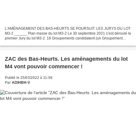
L’AMÉNAGEMENT DES BAS-HEURTS SE POURSUIT. LES JURYS DU LOT
M3-2 ______ Plan masse du lot M3-2 Le 30 septembre 2021 s’est déroulé le
premier Jury du lot M3-2. 18 Groupements candidatent (un Groupement
correspond à : Un (ou des) Architectes – un Promoteur...
ZAC des Bas-Heurts. Les aménagements du lot
M4 vont pouvoir commencer !
Publié le 25/03/2022 à 11:56
Par
ADIHBH-V