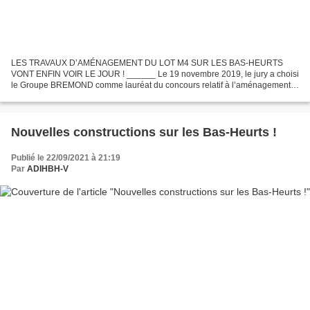
LES TRAVAUX D’AMÉNAGEMENT DU LOT M4 SUR LES BAS-HEURTS
VONT ENFIN VOIR LE JOUR ! ______ Le 19 novembre 2019, le jury a choisi
le Groupe BREMOND comme lauréat du concours relatif à l’aménagement
du lot M4, passage des Aulnettes, sur la ZAC des Bas-Heurts....
Nouvelles constructions sur les Bas-Heurts !
Publié le 22/09/2021 à 21:19
Par
ADIHBH-V