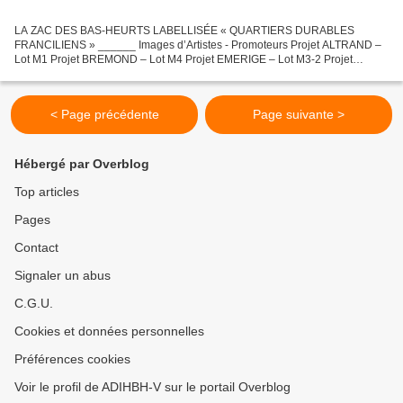
LA ZAC DES BAS-HEURTS LABELLISÉE « QUARTIERS DURABLES
FRANCILIENS » ______ Images d’Artistes - Promoteurs Projet ALTRAND –
Lot M1 Projet BREMOND – Lot M4 Projet EMERIGE – Lot M3-2 Projet
LEGENDRE Promotion – Lot M2-1 Projet PITCH – Lot M2-2 Imaginé en...
< Page précédente
Page suivante >
Hébergé par Overblog
Top articles
Pages
Contact
Signaler un abus
C.G.U.
Cookies et données personnelles
Préférences cookies
Voir le profil de ADIHBH-V sur le portail Overblog