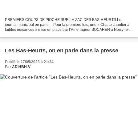
PREMIERS COUPS DE PIOCHE SUR LA ZAC DES BAS-HEURTS Le
journal municipal en parle ... Pour la première fois, une « Charte chantier à
faibles nuisances » mise en place par l’Aménageur SOCAREN à Noisy-le-
Grand sur la ZAC des Bas-Heurts. ___ Pour lire la...
Les Bas-Heurts, on en parle dans la presse
Publié le 17/05/2023 à 21:34
Par
ADIHBH-V