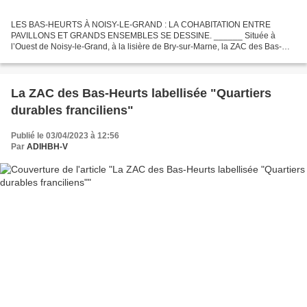
LES BAS-HEURTS À NOISY-LE-GRAND : LA COHABITATION ENTRE
PAVILLONS ET GRANDS ENSEMBLES SE DESSINE. ______ Située à
l’Ouest de Noisy-le-Grand, à la lisière de Bry-sur-Marne, la ZAC des Bas-
Heurts commence à sortir de terre, après de longues années de disputes...
La ZAC des Bas-Heurts labellisée "Quartiers
durables franciliens"
Publié le 03/04/2023 à 12:56
Par
ADIHBH-V