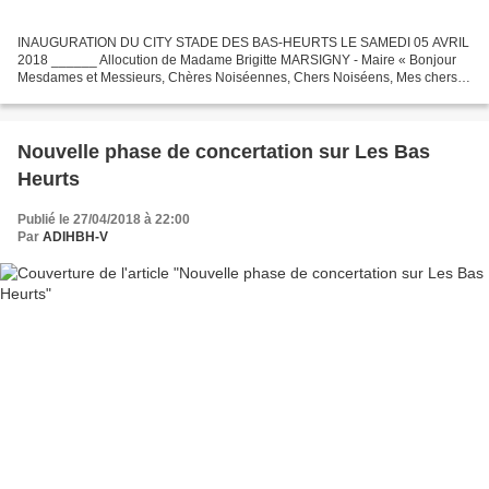
INAUGURATION DU CITY STADE DES BAS-HEURTS LE SAMEDI 05 AVRIL
2018 ______ Allocution de Madame Brigitte MARSIGNY - Maire « Bonjour
Mesdames et Messieurs, Chères Noiséennes, Chers Noiséens, Mes chers
Amis, C’est un véritable plaisir pour moi que de vous...
Nouvelle phase de concertation sur Les Bas
Heurts
Publié le 27/04/2018 à 22:00
Par
ADIHBH-V