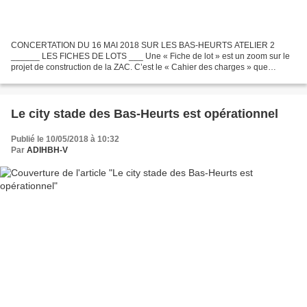
CONCERTATION DU 16 MAI 2018 SUR LES BAS-HEURTS ATELIER 2
______ LES FICHES DE LOTS ___ Une « Fiche de lot » est un zoom sur le
projet de construction de la ZAC. C’est le « Cahier des charges » que
l’aménageur va remettre aux constructeurs, pour chaque...
Le city stade des Bas-Heurts est opérationnel
Publié le 10/05/2018 à 10:32
Par
ADIHBH-V