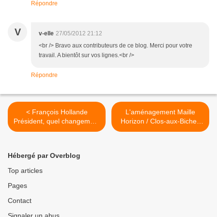
Répondre
V
v-elle
27/05/2012 21:12
<br /> Bravo aux contributeurs de ce blog. Merci pour votre
travail. A bientôt sur vos lignes.<br />
Répondre
< François Hollande
L'aménagement Maille
Président, quel changement
Horizon / Clos-aux-Biches
pour le logement ?
dans le tuyau >
Hébergé par Overblog
Top articles
Pages
Contact
Signaler un abus