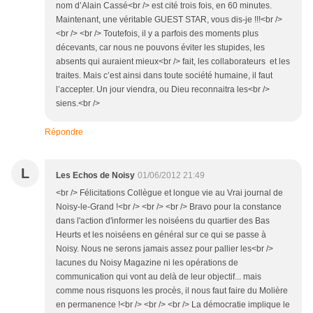
nom d’Alain Cassé<br /> est cité trois fois, en 60 minutes.
Maintenant, une véritable GUEST STAR, vous dis-je !!!<br />
<br /> <br /> Toutefois, il y a parfois des moments plus
décevants, car nous ne pouvons éviter les stupides, les
absents qui auraient mieux<br /> fait, les collaborateurs et les
traites. Mais c’est ainsi dans toute société humaine, il faut
l’accepter. Un jour viendra, ou Dieu reconnaitra les<br />
siens.<br />
Répondre
L
Les Echos de Noisy
01/06/2012 21:49
<br /> Félicitations Collègue et longue vie au Vrai journal de
Noisy-le-Grand !<br /> <br /> <br /> Bravo pour la constance
dans l'action d'informer les noiséens du quartier des Bas
Heurts et les noiséens en général sur ce qui se passe à
Noisy. Nous ne serons jamais assez pour pallier les<br />
lacunes du Noisy Magazine ni les opérations de
communication qui vont au delà de leur objectif... mais
comme nous risquons les procès, il nous faut faire du Molière
en permanence !<br /> <br /> <br /> La démocratie implique le