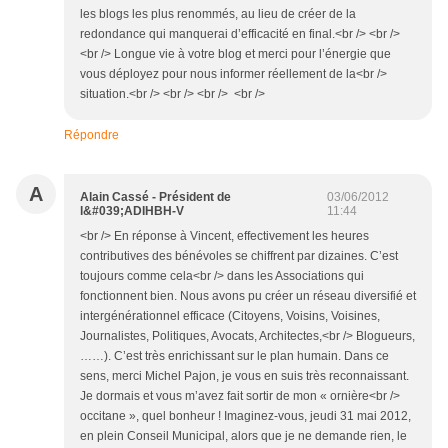
les blogs les plus renommés, au lieu de créer de la
redondance qui manquerai d’efficacité en final.<br /> <br />
<br /> Longue vie à votre blog et merci pour l’énergie que
vous déployez pour nous informer réellement de la<br />
situation.<br /> <br /> <br /> <br />
Répondre
A
Alain Cassé - Président de
03/06/2012
l&#039;ADIHBH-V
11:44
<br /> En réponse à Vincent, effectivement les heures
contributives des bénévoles se chiffrent par dizaines. C’est
toujours comme cela<br /> dans les Associations qui
fonctionnent bien. Nous avons pu créer un réseau diversifié et
intergénérationnel efficace (Citoyens, Voisins, Voisines,
Journalistes, Politiques, Avocats, Architectes,<br /> Blogueurs,
……). C’est très enrichissant sur le plan humain. Dans ce
sens, merci Michel Pajon, je vous en suis très reconnaissant.
Je dormais et vous m’avez fait sortir de mon « ornière<br />
occitane », quel bonheur ! Imaginez-vous, jeudi 31 mai 2012,
en plein Conseil Municipal, alors que je ne demande rien, le