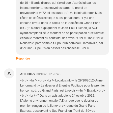
de 10 milliards d'euros qui s'explique d'après lui par les
interconnexions, les nouvelles gares, le projet en
prévoyant<br /> 72, et les quais qu'il va falloir allonger. Mais
l'écart de coûts s'explique aussi par ailleurs. "Il y a une
certaine erreur dans le calcul de la Société du Grand Paris
(SGP)", a ainsi expliqué<br /> Jean-Paul Huchon, la SGP
ayant comptabilisé le montant de sa participation aux travaux,
et non le montant du coût total des travaux.<br /> <br /> <br />
Nous voici parti semble-t-il pour un nouveau Flamanville, car
d’ici 2025, il peut s’en passer des choses !!!...<br />
Répondre
A
ADIHBH-V
30/10/2012 20:46
<br /> <br /> <br /> <br /> Localtis.info – le 29/10/2012- Anne
Lenormand : « Le dossier d’Enquête Publique pour le premier
tronçon sud, du Grand Paris, est à revoir ».<br /> Extrait :<br />
<br /> <br /> ‘’’Dans un avis adopté le 24 octobre 2012,
l'Autorité environnementale (AE) a jugé que le dossier du
premier tronçon de la ligne<br /> rouge du Grand Paris
Express, desservant le Sud Francilien (Pont-de-Sèvres –