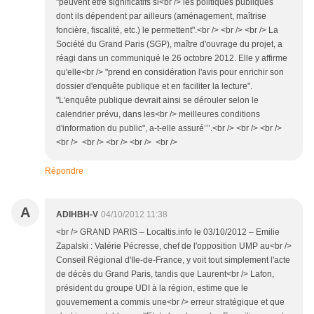
"peuvent être significatifs si<br /> les politiques publiques
dont ils dépendent par ailleurs (aménagement, maîtrise
foncière, fiscalité, etc.) le permettent".<br /> <br /> <br /> La
Société du Grand Paris (SGP), maître d'ouvrage du projet, a
réagi dans un communiqué le 26 octobre 2012. Elle y affirme
qu'elle<br /> "prend en considération l'avis pour enrichir son
dossier d'enquête publique et en faciliter la lecture".
"L'enquête publique devrait ainsi se dérouler selon le
calendrier prévu, dans les<br /> meilleures conditions
d'information du public", a-t-elle assuré’’’.<br /> <br /> <br />
<br /> <br /> <br /> <br /> <br />
Répondre
A
ADIHBH-V
04/10/2012 11:38
<br /> GRAND PARIS – Localtis.info le 03/10/2012 – Emilie
Zapalski : Valérie Pécresse, chef de l'opposition UMP au<br />
Conseil Régional d'Ile-de-France, y voit tout simplement l'acte
de décès du Grand Paris, tandis que Laurent<br /> Lafon,
président du groupe UDI à la région, estime que le
gouvernement a commis une<br /> erreur stratégique et que