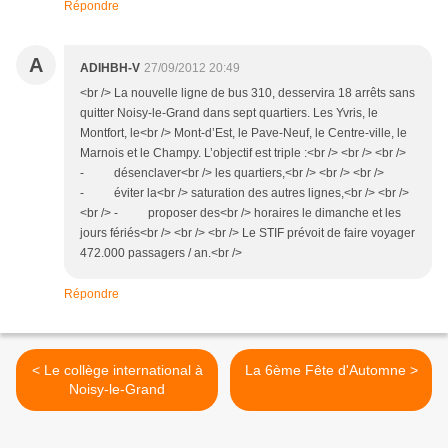
Répondre
A
ADIHBH-V
27/09/2012 20:49
<br /> La nouvelle ligne de bus 310, desservira 18 arrêts sans
quitter Noisy-le-Grand dans sept quartiers. Les Yvris, le
Montfort, le<br /> Mont-d’Est, le Pave-Neuf, le Centre-ville, le
Marnois et le Champy. L’objectif est triple :<br /> <br /> <br />
- désenclaver<br /> les quartiers,<br /> <br /> <br />
- éviter la<br /> saturation des autres lignes,<br /> <br />
<br /> - proposer des<br /> horaires le dimanche et les
jours fériés<br /> <br /> <br /> Le STIF prévoit de faire voyager
472.000 passagers / an.<br />
Répondre
< Le collège international à
La 6ème Fête d'Automne >
Noisy-le-Grand