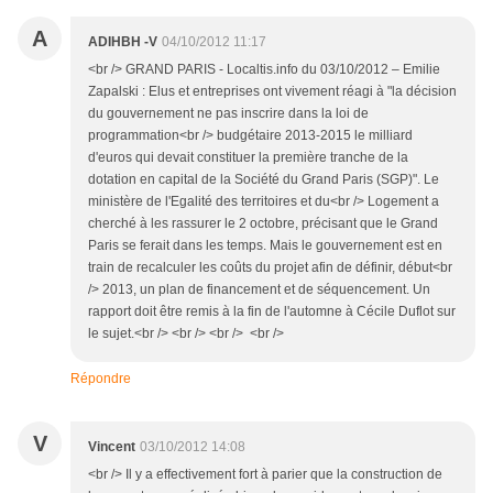
A
ADIHBH -V
04/10/2012 11:17
<br /> GRAND PARIS - Localtis.info du 03/10/2012 – Emilie
Zapalski : Elus et entreprises ont vivement réagi à "la décision
du gouvernement ne pas inscrire dans la loi de
programmation<br /> budgétaire 2013-2015 le milliard
d'euros qui devait constituer la première tranche de la
dotation en capital de la Société du Grand Paris (SGP)". Le
ministère de l'Egalité des territoires et du<br /> Logement a
cherché à les rassurer le 2 octobre, précisant que le Grand
Paris se ferait dans les temps. Mais le gouvernement est en
train de recalculer les coûts du projet afin de définir, début<br
/> 2013, un plan de financement et de séquencement. Un
rapport doit être remis à la fin de l'automne à Cécile Duflot sur
le sujet.<br /> <br /> <br /> <br />
Répondre
V
Vincent
03/10/2012 14:08
<br /> Il y a effectivement fort à parier que la construction de