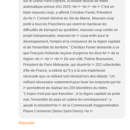
sur le Grand Paris Express, la double boucle de métro
automatique prévue d'ici 2025.<br /> <br /> <br /> C'est un
triple mauvais coup, a affirmé Christian Favier, Président
du<br /> Conseil Général du Val-de-Marne. Mauvais coup
porté à tous les Franciliens qui vivent en banlieue les
difficultés de transport au quotidien, mauvais coup contre un
projet indispensable, mauvais<br /> coup enfin pour le
développement, l'emploi et la croissance de la région capitale
et de l'ensemble du territoire." Christian Favier demande à ce
que François Hollande reçoive d'urgence les élus<br /> de la
région.<br /> <br /> <br /> De son côté, Patrick Braouezec,
Président de Paris Métropole, qui réunit<br /> 202 collectivités
d'Ile-de-France, a estimé qu'"il y a là une impérieuse
nécessité que ce milliard soit introduit lors des débats." Un
milliard nécessaire notamment pour lever les emprunts qui<br
/> permettront de réaliser les 200 kilomètres du métro.
"L'enjeu n'est pas que francilien : si la région capitale se porte
mal, l'ensemble du pays en subira les conséquences", a
ajouté le président<br /> de la Communauté d'agglomération
Plaine Commune (Seine-Saint-Denis).<br />
Répondre