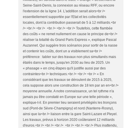
Seine-Saint-Denis, la connexion au réseau RFF, ou encore
l'extension de la ligne 14. L'addition serait alors<br />
essentiellement supportée par l'Etat et les collectivités
locales, dont la contribution passerait de 5 à 12 milliards.<br
/> <br /> <br /> <br /> <br /> <br /> Toutefois, cette flambée
des coûts « ne remet nullement en cause le principe de<br />
réaliser la totalité du Grand Paris Express », explique Pascal
Auzannet. Qui suggère trois scénarios pour sortir de la nasse
et contenir les coûts, dont un a visiblement sa<br />
préférence : tabler sur des travaux non plus simultanés mais
étalés dans le temps, jusqu'en 2030 au lieu de 2025. Un
« phasage » en cinq étapes qu'il justifie aussi par des
contraintes<br /> techniques.<br /> <br /> <br /> « En
considérant que les travaux se déroulent de 2015 à 2025,
cela suppose alors une construction de 18 km par an en<br />
moyenne annuelle. A notre connaissance, un tel rythme n'a
jamais pu être constaté en Europe sur une telle période »,
explique-t-il. En premier lieu seraient privilégiés les tronçons
sud (Pont-de Sèvre-Champigny) et nord (Nanterre-Rosny),
ainsi que la<br /> liaison entre la gare Saint-Lazare et Pleyel.
Les travaux, prévus à horizon 2020 coûteraient 12 milliards
d'euros.<br /> <br /> <br /> <br /> <br /> <br /> Plus inattendu,