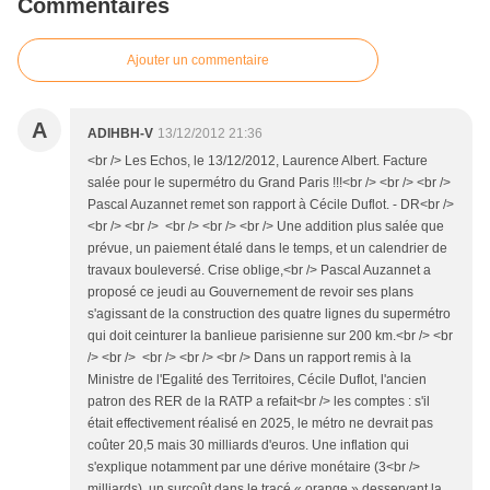
Commentaires
Ajouter un commentaire
A
ADIHBH-V
13/12/2012 21:36
<br /> Les Echos, le 13/12/2012, Laurence Albert. Facture
salée pour le supermétro du Grand Paris !!!<br /> <br /> <br />
Pascal Auzannet remet son rapport à Cécile Duflot. - DR<br />
<br /> <br /> <br /> <br /> <br /> Une addition plus salée que
prévue, un paiement étalé dans le temps, et un calendrier de
travaux bouleversé. Crise oblige,<br /> Pascal Auzannet a
proposé ce jeudi au Gouvernement de revoir ses plans
s'agissant de la construction des quatre lignes du supermétro
qui doit ceinturer la banlieue parisienne sur 200 km.<br /> <br
/> <br /> <br /> <br /> <br /> Dans un rapport remis à la
Ministre de l'Egalité des Territoires, Cécile Duflot, l'ancien
patron des RER de la RATP a refait<br /> les comptes : s'il
était effectivement réalisé en 2025, le métro ne devrait pas
coûter 20,5 mais 30 milliards d'euros. Une inflation qui
s'explique notamment par une dérive monétaire (3<br />
milliards), un surcoût dans le tracé « orange » desservant la