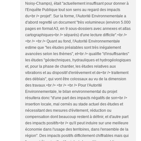
Noisy-Champs), était "actuellement insuffisant pour donner à
l'Enquête Publique tout son sens au regard des impacts
du<br /> projet". Sur la forme, l'Autorité Environnementale a
d'abord regretté un document "très volumineux (environ 5.000
pages en format A3, en 9 sous-dossiers avec annexes et atlas
cartographiques<br /> séparés) d'une lecture difficile".<br />
<br /> <br /> Quant au fond, l'Autorité Environnementale
estime que "les études préalables sont très inégalement
avancées selon les thèmes", et<br /> qualifie "d'insuffisantes"
les études "géotechniques, hydrauliques et hydrogéologiques
et, pour la phase de chantier, les études relatives aux
vibrations et au dispositif d'enlèvement et de<br /> traitement
des déblais", qui vont être colossaux au vu de la dimension
des travaux.<br /> <br /> <br /> Pour l'Autorité
Environnementale, le bilan environnemental du projet
résultera donc "d'une part des impacts négatifs de son<br />
insertion locale, mal cernés au stade actuel des études et
nécessitant des mesures d'évitement, réduction ou
compensation dont beaucoup restent à définir, et d'autre part
des impacts positifs<br /> qu'il peut induire sur une meilleure
économie dans l'usage des territoires, dans l'ensemble de la
région". Des impacts positifs difficilement chiffrables mais qui