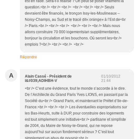
est en rade. Sera-t-il réalisé ? On peut se poser vraiment la
question.<br /> <br /> <br /> <br /> <br /> <br /> Seuls
devraient être financés, le tronçon Issy-les-Moulineaux –
Noisy-Champs, au Sud et le tracé dit« orange» à l’Est de<br
/> Paris.<br /> <br /> <br /> <br /> <br /> <br /> Mais nous
allons construire 70 000 logements/an supplémentaires,
bonjour la circulation et les bouchons. Où seront les<br />
emplois ?<br /> <br /> <br /> <br />
Répondre
A
Alain Cassé - Président de
01/10/2012
l&#039;ADIHBH-V
21:44
<br /> C’est une évidence, tout le monde s’accorde à le dire.
De l’Architecte du Grand Paris Yves LIONS, en passant par la
Société du<br /> Grand Paris, et maintenant le Préfet d’Ile-de-
France.<br /> <br /> <br /> Les éventuelles expropriations sur
les Bas-Heurts, suite à DUP, pour construire des logements
est tout simplement une initiative<br /> partisane et simpliste
de 2004, du Maire de Noisy-le-Grand, qui ne repose
aujourd’hui sur aucun fondement sérieux ? C’est tout
simplement un abus de pouvoir.<br />