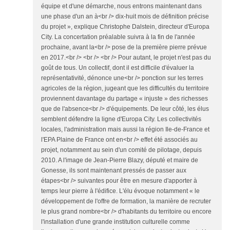
équipe et d'une démarche, nous entrons maintenant dans
une phase d'un an à<br /> dix-huit mois de définition précise
du projet », explique Christophe Dalstein, directeur d'Europa
City. La concertation préalable suivra à la fin de l'année
prochaine, avant la<br /> pose de la première pierre prévue
en 2017.<br /> <br /> <br /> Pour autant, le projet n'est pas du
goût de tous. Un collectif, dont il est difficile d'évaluer la
représentativité, dénonce une<br /> ponction sur les terres
agricoles de la région, jugeant que les difficultés du territoire
proviennent davantage du partage « injuste » des richesses
que de l'absence<br /> d'équipements. De leur côté, les élus
semblent défendre la ligne d'Europa City. Les collectivités
locales, l'administration mais aussi la région Ile-de-France et
l'EPA Plaine de France ont en<br /> effet été associés au
projet, notamment au sein d'un comité de pilotage, depuis
2010. A l'image de Jean-Pierre Blazy, député et maire de
Gonesse, ils sont maintenant pressés de passer aux
étapes<br /> suivantes pour être en mesure d'apporter à
temps leur pierre à l'édifice. L'élu évoque notamment « le
développement de l'offre de formation, la manière de recruter
le plus grand nombre<br /> d'habitants du territoire ou encore
l'installation d'une grande institution culturelle comme