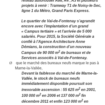
réseau autoroutier A86, A4 , A3 et plusieurs
projets à venir : Tramway T1 de Noisy-le-Sec,
ligne 1 du Métro, Grand Paris Express.
Le quartier de Val-de-Fontenay s’agrandit
encore avec l’implantation d’un grand
« Campus tertiaire » et l’arrivée de 5 000
salariés. Pour 2015, la Société Générale a
confié à l’Agence Architecture Anne
Démians, la construction d’un nouveau
2
Campus de 90 000 m
de bureaux et de
Services associés à Val-de-Fontenay.
Ø
que le marché des bureaux neufs marque le pas à
Marne-la-Vallée,
Devant la faiblesse du marché de Marne-la-
Vallée, le stock de bureaux neufs
immédiatement disponible poursuit son
2
inexorable ascension : 55 625 m
en 2001,
2
2
100 000 m
en 2006 et 137 000 m
fin
2
décembre 2011 et enfin 123 000 m
en