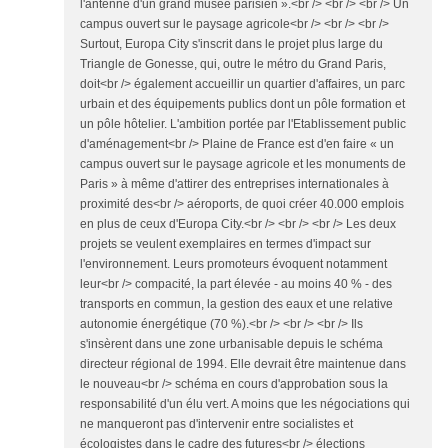
l'antenne d'un grand musée parisien ».<br /> <br /> <br /> Un
campus ouvert sur le paysage agricole<br /> <br /> <br />
Surtout, Europa City s'inscrit dans le projet plus large du
Triangle de Gonesse, qui, outre le métro du Grand Paris,
doit<br /> également accueillir un quartier d'affaires, un parc
urbain et des équipements publics dont un pôle formation et
un pôle hôtelier. L'ambition portée par l'Etablissement public
d'aménagement<br /> Plaine de France est d'en faire « un
campus ouvert sur le paysage agricole et les monuments de
Paris » à même d'attirer des entreprises internationales à
proximité des<br /> aéroports, de quoi créer 40.000 emplois
en plus de ceux d'Europa City.<br /> <br /> <br /> Les deux
projets se veulent exemplaires en termes d'impact sur
l'environnement. Leurs promoteurs évoquent notamment
leur<br /> compacité, la part élevée - au moins 40 % - des
transports en commun, la gestion des eaux et une relative
autonomie énergétique (70 %).<br /> <br /> <br /> Ils
s'insèrent dans une zone urbanisable depuis le schéma
directeur régional de 1994. Elle devrait être maintenue dans
le nouveau<br /> schéma en cours d'approbation sous la
responsabilité d'un élu vert. A moins que les négociations qui
ne manqueront pas d'intervenir entre socialistes et
écologistes dans le cadre des futures<br /> élections