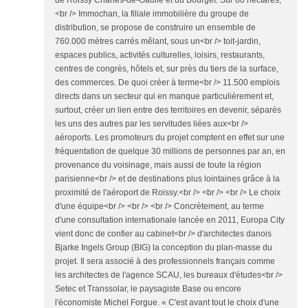
de Roissy Charles-de-Gaulle et du Bourget. Sur 80 hectares,
<br /> Immochan, la filiale immobilière du groupe de
distribution, se propose de construire un ensemble de
760.000 mètres carrés mêlant, sous un<br /> toit-jardin,
espaces publics, activités culturelles, loisirs, restaurants,
centres de congrès, hôtels et, sur près du tiers de la surface,
des commerces. De quoi créer à terme<br /> 11.500 emplois
directs dans un secteur qui en manque particulièrement et,
surtout, créer un lien entre des territoires en devenir, séparés
les uns des autres par les servitudes liées aux<br />
aéroports. Les promoteurs du projet comptent en effet sur une
fréquentation de quelque 30 millions de personnes par an, en
provenance du voisinage, mais aussi de toute la région
parisienne<br /> et de destinations plus lointaines grâce à la
proximité de l'aéroport de Roissy.<br /> <br /> <br /> Le choix
d'une équipe<br /> <br /> <br /> Concrètement, au terme
d'une consultation internationale lancée en 2011, Europa City
vient donc de confier au cabinet<br /> d'architectes danois
Bjarke Ingels Group (BIG) la conception du plan-masse du
projet. Il sera associé à des professionnels français comme
les architectes de l'agence SCAU, les bureaux d'études<br />
Setec et Transsolar, le paysagiste Base ou encore
l'économiste Michel Forgue. « C'est avant tout le choix d'une