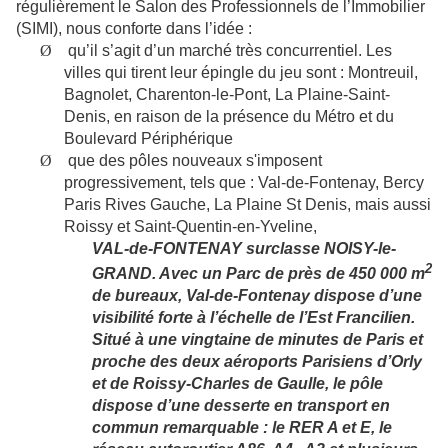
régulièrement le Salon des Professionnels de l’Immobilier
(SIMI), nous conforte dans l’idée :
Ø
qu’il s’agit d’un marché très concurrentiel. Les
villes qui tirent leur épingle du jeu sont : Montreuil,
Bagnolet, Charenton-le-Pont, La Plaine-Saint-
Denis, en raison de la présence du Métro et du
Boulevard Périphérique
Ø
que des pôles nouveaux s'imposent
progressivement, tels que : Val-de-Fontenay, Bercy
Paris Rives Gauche, La Plaine St Denis, mais aussi
Roissy et Saint-Quentin-en-Yveline,
VAL-de-FONTENAY surclasse NOISY-le-
2
GRAND. Avec un Parc de près de 450 000 m
de bureaux, Val-de-Fontenay dispose d’une
visibilité forte à l’échelle de l’Est Francilien.
Situé à une vingtaine de minutes de Paris et
proche des deux aéroports Parisiens d’Orly
et de Roissy-Charles de Gaulle, le pôle
dispose d’une desserte en transport en
commun remarquable : le RER A et E, le