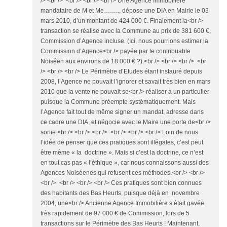
/> <br /> <br /> <br /> <br /> Une Agence Immobilière
mandataire de M et Me…….., dépose une DIA en Mairie le 03
mars 2010, d’un montant de 424 000 €. Finalement la<br />
transaction se réalise avec la Commune au prix de 381 600 €,
Commission d’Agence incluse. (Ici, nous pourrions estimer la
Commission d’Agence<br /> payée par le contribuable
Noiséen aux environs de 18 000 € ?).<br /> <br /> <br /> <br
/> <br /> <br /> Le Périmètre d’Etudes étant instauré depuis
2008, l’Agence ne pouvait l’ignorer et savait très bien en mars
2010 que la vente ne pouvait se<br /> réaliser à un particulier
puisque la Commune préempte systématiquement. Mais
l’Agence fait tout de même signer un mandat, adresse dans
ce cadre une DIA, et négocie avec le Maire une porte de<br />
sortie.<br /> <br /> <br /> <br /> <br /> <br /> Loin de nous
l’idée de penser que ces pratiques sont illégales, c’est peut
être même « la doctrine ». Mais si c’est la doctrine, ce n’est
en tout cas pas « l’éthique », car nous connaissons aussi des
Agences Noiséenes qui refusent ces méthodes.<br /> <br />
<br /> <br /> <br /> <br /> Ces pratiques sont bien connues
des habitants des Bas Heurts, puisque déjà en novembre
2004, une<br /> Ancienne Agence Immobilière s’était gavée
très rapidement de 97 000 € de Commission, lors de 5
transactions sur le Périmètre des Bas Heurts ! Maintenant,