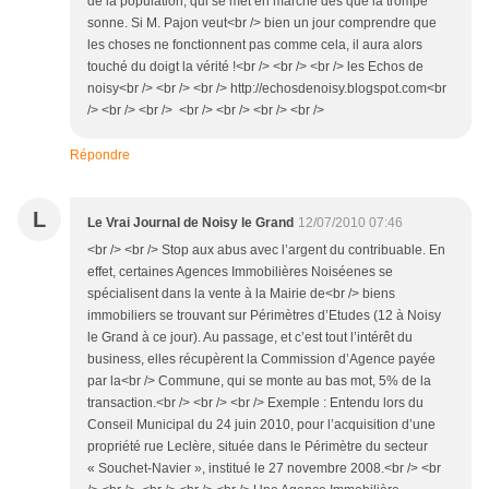
de la population, qui se met en marche dès que la trompe
sonne. Si M. Pajon veut<br /> bien un jour comprendre que
les choses ne fonctionnent pas comme cela, il aura alors
touché du doigt la vérité !<br /> <br /> <br /> les Echos de
noisy<br /> <br /> <br /> http://echosdenoisy.blogspot.com<br
/> <br /> <br /> <br /> <br /> <br /> <br />
Répondre
L
Le Vrai Journal de Noisy le Grand
12/07/2010 07:46
<br /> <br /> Stop aux abus avec l’argent du contribuable. En
effet, certaines Agences Immobilières Noiséenes se
spécialisent dans la vente à la Mairie de<br /> biens
immobiliers se trouvant sur Périmètres d’Etudes (12 à Noisy
le Grand à ce jour). Au passage, et c’est tout l’intérêt du
business, elles récupèrent la Commission d’Agence payée
par la<br /> Commune, qui se monte au bas mot, 5% de la
transaction.<br /> <br /> <br /> Exemple : Entendu lors du
Conseil Municipal du 24 juin 2010, pour l’acquisition d’une
propriété rue Leclère, située dans le Périmètre du secteur
« Souchet-Navier », institué le 27 novembre 2008.<br /> <br