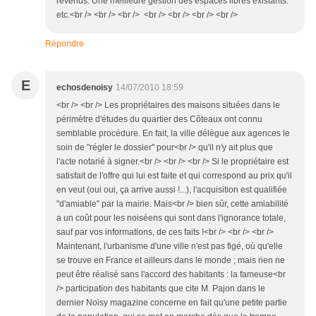
revenus. Une meilleure gestion des espaces libres existants.
etc.<br /> <br /> <br /> <br /> <br /> <br /> <br />
Répondre
E
echosdenoisy
14/07/2010 18:59
<br /> <br /> Les propriétaires des maisons situées dans le
périmètre d'études du quartier des Côteaux ont connu
semblable procédure. En fait, la ville délègue aux agences le
soin de "régler le dossier" pour<br /> qu'il n'y ait plus que
l'acte notarié à signer.<br /> <br /> <br /> Si le propriétaire est
satisfait de l'offre qui lui est faite et qui correspond au prix qu'il
en veut (oui oui, ça arrive aussi !...), l'acquisition est qualifiée
"d'amiable" par la mairie. Mais<br /> bien sûr, cette amiabilité
a un coût pour les noiséens qui sont dans l'ignorance totale,
sauf par vos informations, de ces faits !<br /> <br /> <br />
Maintenant, l'urbanisme d'une ville n'est pas figé, où qu'elle
se trouve en France et ailleurs dans le monde ; mais rien ne
peut être réalisé sans l'accord des habitants : la fameuse<br
/> participation des habitants que cite M. Pajon dans le
dernier Noisy magazine concerne en fait qu'une petite partie