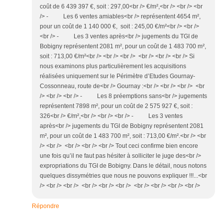
coût de 6 439 397 €, soit : 297,00<br /> €/m²,<br /> <br /> <br
/> - Les 6 ventes amiables<br /> représentent 4654 m²,
pour un coût de 1 140 000 €, soit : 245,00 €/m²<br /> <br />
<br /> - Les 3 ventes après<br /> jugements du TGI de
Bobigny représentent 2081 m², pour un coût de 1 483 700 m²,
soit : 713,00 €/m²<br /> <br /> <br /> <br /> <br /> <br /> Si
nous examinons plus particulièrement les acquisitions
réalisées uniquement sur le Périmètre d’Etudes Gournay-
Cossonneau, route de<br /> Gournay :<br /> <br /> <br /> <br
/> <br /> <br /> - Les 8 préemptions sans<br /> jugements
représentent 7898 m², pour un coût de 2 575 927 €, soit :
326<br /> €/m²,<br /> <br /> <br /> - Les 3 ventes
après<br /> jugements du TGI de Bobigny représentent 2081
m², pour un coût de 1 483 700 m², soit : 713,00 €/m².<br /> <br
/> <br /> <br /> <br /> <br /> Tout ceci confirme bien encore
une fois qu’il ne faut pas hésiter à solliciter le juge des<br />
expropriations du TGI de Bobigny. Dans le détail, nous notons
quelques dissymétries que nous ne pouvons expliquer !!!...<br
/> <br /> <br /> <br /> <br /> <br /> <br /> <br /> <br /> <br />
Répondre