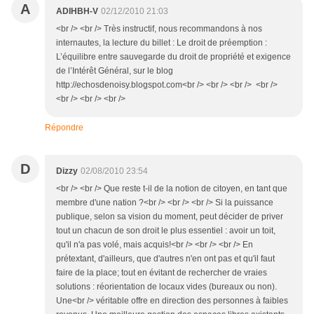
A
ADIHBH-V
02/12/2010 21:03
<br /> <br /> Très instructif, nous recommandons à nos
internautes, la lecture du billet : Le droit de préemption :
L’équilibre entre sauvegarde du droit de propriété et exigence
de l’Intérêt Général, sur le blog
http://echosdenoisy.blogspot.com<br /> <br /> <br /> <br />
<br /> <br /> <br />
Répondre
D
Dizzy
02/08/2010 23:54
<br /> <br /> Que reste t-il de la notion de citoyen, en tant que
membre d'une nation ?<br /> <br /> <br /> Si la puissance
publique, selon sa vision du moment, peut décider de priver
tout un chacun de son droit le plus essentiel : avoir un toit,
qu'il n'a pas volé, mais acquis!<br /> <br /> <br /> En
prétextant, d'ailleurs, que d'autres n'en ont pas et qu'il faut
faire de la place; tout en évitant de rechercher de vraies
solutions : réorientation de locaux vides (bureaux ou non).
Une<br /> véritable offre en direction des personnes à faibles