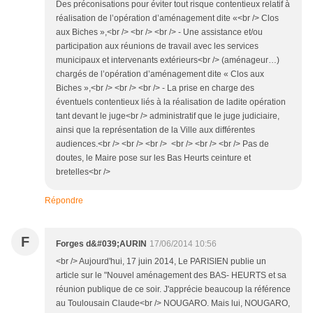
Des préconisations pour éviter tout risque contentieux relatif à
réalisation de l’opération d’aménagement dite «<br /> Clos
aux Biches »,<br /> <br /> <br /> - Une assistance et/ou
participation aux réunions de travail avec les services
municipaux et intervenants extérieurs<br /> (aménageur…)
chargés de l’opération d’aménagement dite « Clos aux
Biches »,<br /> <br /> <br /> - La prise en charge des
éventuels contentieux liés à la réalisation de ladite opération
tant devant le juge<br /> administratif que le juge judiciaire,
ainsi que la représentation de la Ville aux différentes
audiences.<br /> <br /> <br /> <br /> <br /> <br /> Pas de
doutes, le Maire pose sur les Bas Heurts ceinture et
bretelles<br />
Répondre
F
Forges d&#039;AURIN
17/06/2014 10:56
<br /> Aujourd'hui, 17 juin 2014, Le PARISIEN publie un
article sur le "Nouvel aménagement des BAS- HEURTS et sa
réunion publique de ce soir. J'apprécie beaucoup la référence
au Toulousain Claude<br /> NOUGARO. Mais lui, NOUGARO,