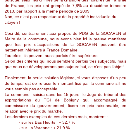
puisque, selon les chiffres de la chambre des notaires de Paris Île
de France, les prix ont grimpé de 7,8% au deuxième trimestre
2010, par rapport à la même période de 2009.
Non, ce n’est pas respectueux de la propriété individuelle du
citoyen !
Ceci dit, contrairement aux propos du PDG de la SOCAREN et
Maire de la commune, nous avons bien ici la preuve manifeste
que les prix d’acquisitions de la SOCAREN peuvent être
nettement inférieurs à France Domaine.
Toutefois, ils peuvent aussi parfois être supérieurs.
Selon des critères qui nous semblent parfois très subjectifs, mais
que nous ne développerons pas aujourd’hui, ce n’est pas l’objet!
Finalement, la seule solution légitime, si vous disposez d’un peu
de temps, est de refuser le montant fixé par la commune s’il ne
vous semble pas acceptable.
La commune
saisira dans les 15 jours
le Juge du tribunal des
expropriations du TGI de Bobigny qui, accompagné du
commissaire du gouvernement, fixera un prix raisonnable, en
relation avec le prix du marché.
Les derniers exemples de ces derniers mois, montrent :
- sur les Bas Heurts : + 32,7 %
- sur La Varenne : + 21,9 %