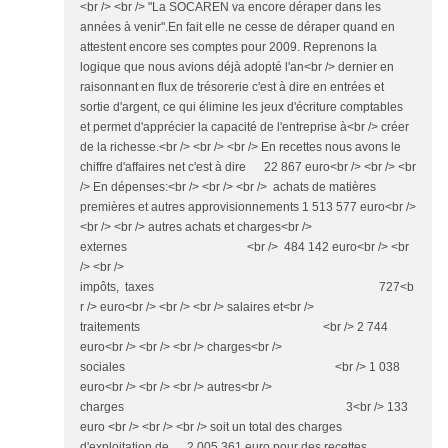
<br /> <br /> "La SOCAREN va encore déraper dans les
années à venir".En fait elle ne cesse de déraper quand en
attestent encore ses comptes pour 2009. Reprenons la
logique que nous avions déjà adopté l'an<br /> dernier en
raisonnant en flux de trésorerie c'est à dire en entrées et
sortie d'argent, ce qui élimine les jeux d'écriture comptables
et permet d'apprécier la capacité de l'entreprise à<br /> créer
de la richesse.<br /> <br /> <br /> En recettes nous avons le
chiffre d'affaires net c'est à dire 22 867 euro<br /> <br /> <br
/> En dépenses:<br /> <br /> <br /> achats de matières
premières et autres approvisionnements 1 513 577 euro<br />
<br /> <br /> autres achats et charges<br />
externes <br /> 484 142 euro<br /> <br
/> <br />
impôts, taxes 727<b
r /> euro<br /> <br /> <br /> salaires et<br />
traitements <br /> 2 744
euro<br /> <br /> <br /> charges<br />
sociales <br /> 1 038
euro<br /> <br /> <br /> autres<br />
charges 3<br /> 133
euro <br /> <br /> <br /> soit un total des charges
d'exploitation de 2 005 361 euro pour des recettes