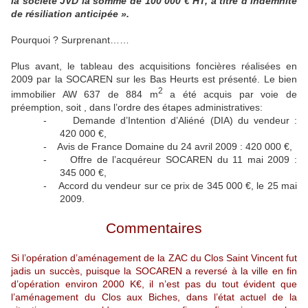
la société JVD la somme de 100 000 € HT, à titre d’indemnité
de résiliation anticipée ».
Pourquoi ? Surprenant……
Plus avant, le tableau des acquisitions foncières réalisées en
2009 par la SOCAREN sur les Bas Heurts est présenté. Le bien
2
immobilier AW 637 de 884 m
a été acquis par voie de
préemption, soit , dans l’ordre des étapes administratives:
-
Demande d’Intention d’Aliéné (DIA) du vendeur :
420 000 €,
-
Avis de France Domaine du 24 avril 2009 : 420 000 €,
-
Offre de l’acquéreur SOCAREN du 11 mai 2009 :
345 000 €,
-
Accord du vendeur sur ce prix de 345 000 €, le 25 mai
2009.
Commentaires
Si l’opération d’aménagement de la ZAC du Clos Saint Vincent fut
jadis un succès, puisque la SOCAREN a reversé à la ville en fin
d’opération environ 2000 K€, il n’est pas du tout évident que
l’aménagement du Clos aux Biches, dans l’état actuel de la