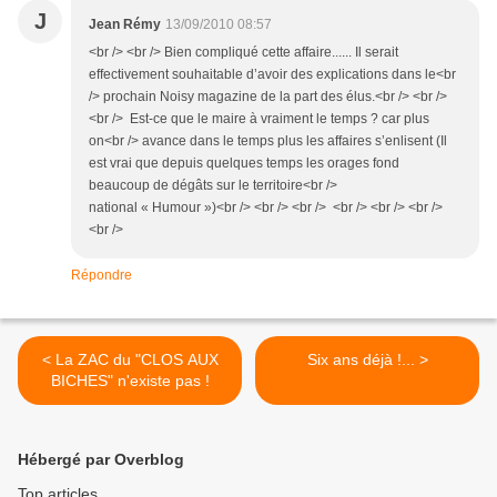
J
Jean Rémy
13/09/2010 08:57
<br /> <br /> Bien compliqué cette affaire...... Il serait
effectivement souhaitable d’avoir des explications dans le<br
/> prochain Noisy magazine de la part des élus.<br /> <br />
<br /> Est-ce que le maire à vraiment le temps ? car plus
on<br /> avance dans le temps plus les affaires s’enlisent (Il
est vrai que depuis quelques temps les orages fond
beaucoup de dégâts sur le territoire<br />
national « Humour »)<br /> <br /> <br /> <br /> <br /> <br />
<br />
Répondre
< La ZAC du "CLOS AUX
Six ans déjà !... >
BICHES" n'existe pas !
Hébergé par Overblog
Top articles