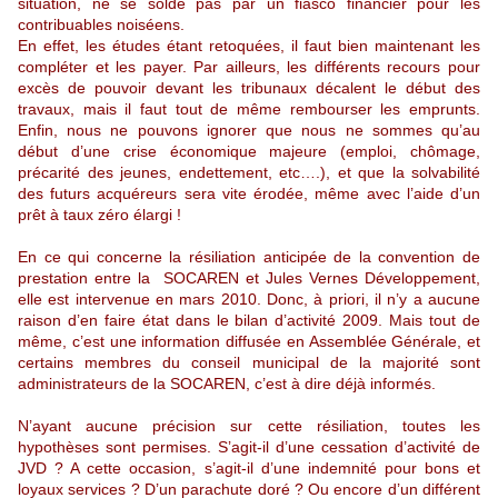
situation, ne se solde pas par un fiasco financier pour les
contribuables noiséens.
En effet, les études étant retoquées, il faut bien maintenant les
compléter et les payer. Par ailleurs, les différents recours pour
excès de pouvoir devant les tribunaux décalent le début des
travaux, mais il faut tout de même rembourser les emprunts.
Enfin, nous ne pouvons ignorer que nous ne sommes qu’au
début d’une crise économique majeure (emploi, chômage,
précarité des jeunes, endettement, etc….), et que la solvabilité
des futurs acquéreurs sera vite érodée, même avec l’aide d’un
prêt à taux zéro élargi !
En ce qui concerne la résiliation anticipée de la convention de
prestation entre la
SOCAREN et Jules Vernes Développement,
elle est intervenue en mars 2010. Donc, à priori, il n’y a aucune
raison d’en faire état dans le bilan d’activité 2009. Mais tout de
même, c’est une information diffusée en Assemblée Générale, et
certains membres du conseil municipal de la majorité sont
administrateurs de la SOCAREN, c’est à dire déjà informés.
N’ayant aucune précision sur cette résiliation, toutes les
hypothèses sont permises. S’agit-il d’une cessation d’activité de
JVD ? A cette occasion, s’agit-il d’une indemnité pour bons et
loyaux services ? D’un parachute doré ? Ou encore d’un différent