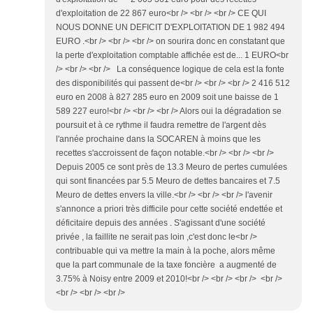
d'exploitation de 22 867 euro<br /> <br /> <br /> CE QUI
NOUS DONNE UN DEFICIT D'EXPLOITATION DE 1 982 494
EURO .<br /> <br /> <br /> on sourira donc en constatant que
la perte d'exploitation comptable affichée est de... 1 EURO<br
/> <br /> <br /> La conséquence logique de cela est la fonte
des disponibilités qui passent de<br /> <br /> <br /> 2 416 512
euro en 2008 à 827 285 euro en 2009 soit une baisse de 1
589 227 euro!<br /> <br /> <br /> Alors oui la dégradation se
poursuit et à ce rythme il faudra remettre de l'argent dès
l'année prochaine dans la SOCAREN à moins que les
recettes s'accroissent de façon notable.<br /> <br /> <br />
Depuis 2005 ce sont près de 13.3 Meuro de pertes cumulées
qui sont financées par 5.5 Meuro de dettes bancaires et 7.5
Meuro de dettes envers la ville.<br /> <br /> <br /> l'avenir
s'annonce a priori très difficile pour cette société endettée et
déficitaire depuis des années . S'agissant d'une société
privée , la faillite ne serait pas loin ,c'est donc le<br />
contribuable qui va mettre la main à la poche, alors même
que la part communale de la taxe foncière a augmenté de
3.75% à Noisy entre 2009 et 2010!<br /> <br /> <br /> <br />
<br /> <br /> <br />