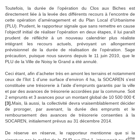
Toutefois, la durée de l’opération du Clos aux Biches est
directement liée à la levée des différents recours à l’encontre de
cette opération d’aménagement et du Plan Local d’Urbanisme
(PLU). Prudent, le rapporteur signale que sans remettre en cause
l’objectif initial de réaliser l’opération en deux étapes, il lui paraît
prudent de réfléchir à un nouveau calendrier plus réaliste
intégrant les recours actuels, prévoyant un allongement
prévisionnel de la durée de réalisation de l’opération. Sage
précaution, puisque nous savons depuis le 11 juin 2010, que le
PLU de la Ville de Noisy le Grand a été annulé.
Ceci étant, afin d’acheter très en amont les terrains et notamment
ceux de l’îlot 1 d’une surface d’environ 4 ha, la SOCAREN s’est
constituée une trésorerie à l’aide d’emprunts garantis par la ville
et par des avances de trésorerie accordées par la commune. Soit
2 emprunts et 3 avances pour un montant global de 10 500 000 €
[3].
Mais, là aussi, la collectivité devra vraisemblablement décider
de proroger, par avenant, la durée des emprunts et le
remboursement des avances de trésorerie consenties à la
SOCAREN, initialement prévus au 31 décembre 2014.
De réserve en réserve, le rapporteur mentionne que si la
éme
signature par le préfet de la DUP sur l’îlot 1, intervenait au 4