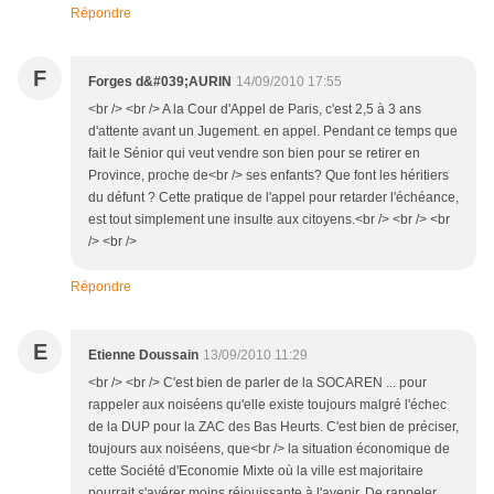
Répondre
F
Forges d&#039;AURIN
14/09/2010 17:55
<br /> <br /> A la Cour d'Appel de Paris, c'est 2,5 à 3 ans
d'attente avant un Jugement. en appel. Pendant ce temps que
fait le Sénior qui veut vendre son bien pour se retirer en
Province, proche de<br /> ses enfants? Que font les héritiers
du défunt ? Cette pratique de l'appel pour retarder l'échéance,
est tout simplement une insulte aux citoyens.<br /> <br /> <br
/> <br />
Répondre
E
Etienne Doussain
13/09/2010 11:29
<br /> <br /> C'est bien de parler de la SOCAREN ... pour
rappeler aux noiséens qu'elle existe toujours malgré l'échec
de la DUP pour la ZAC des Bas Heurts. C'est bien de préciser,
toujours aux noiséens, que<br /> la situation économique de
cette Société d'Economie Mixte où la ville est majoritaire
pourrait s'avérer moins réjouissante à l'avenir. De rappeler