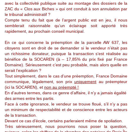
avec la collectivité publique suite au montage des dossiers de la
ZAC du « Clos aux Biches » qui ont conduit à son annulation par
le tribunal administratif ?
Compte tenu du fait que de l’argent public est en jeu, il nous
semblerait raisonnable qu’un éclairage soit apporté très
rapidement, au prochain conseil municipal.
En ce qui concerne la préemption de la parcelle AW 637, les
citoyens sont en droit de se demander si le vendeur n’était pas
un richissime donateur, puisque la transaction s’est réalisée au
bénéfice de la SOCAREN (à – 17,85% du prix fixé par France
Domaine). Sérieusement c’est peu probable, mais alors quelle en
serait l’explication ?
Tout simplement, dans le cas d’une préemption, France Domaine
communique, légalement, son prix
uniquement
au préempteur
(ici la SOCAREN), et
non au préempté !
En d’autres termes, dans ce genre d’affaire, il n’y a jamais égalité
des armes entre les partis.
Face à cette ignorance, le vendeur se trouve floué, s’il n’y a pas
un minimum de respectabilité et de conscience entre les acteurs
de la transaction.
Devant ce cas d’école, certains parleraient même de spoliation.
Très sérieusement, nous pourrions nous poser la question,