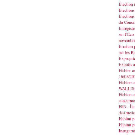
Élection
Elections
Élections
du Consei
Enregistr
sur l'Eco
novembr
Erratum p
sur les B
Expropria
Extraits 
Fichier a
16/05/20
Fichiers 
WALLIS d
Fichiers 
concernan
FR3 - Île
destruct
Habitat p
Habitat p
Inaugurat