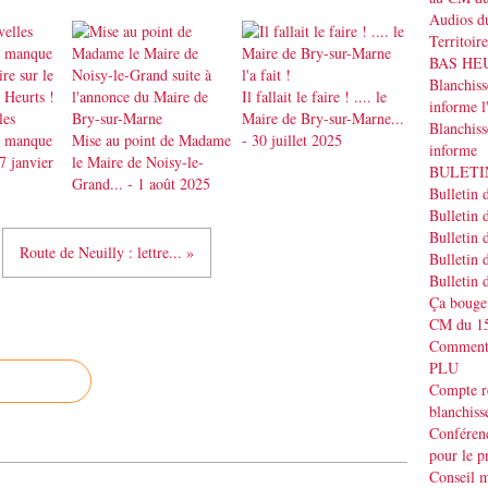
Audios du
Territoir
BAS HEUR
Blanchis
Il fallait le faire ! .... le
informe
les
Maire de Bry-sur-Marne...
Blanchiss
il manque
Mise au point de Madame
- 30 juillet 2025
informe
7 janvier
le Maire de Noisy-le-
BULETIN
Grand... - 1 août 2025
Bulletin 
Bulletin 
Bulletin 
Route de Neuilly : lettre... »
Bulletin 
Bulletin 
Ça bouge
CM du 15
Commenta
PLU
Compte r
blanchiss
Conféren
pour le p
Conseil m