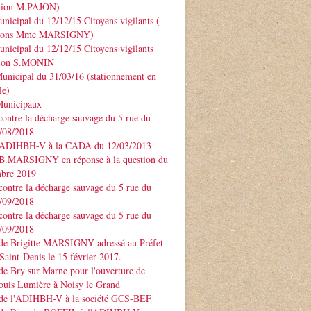
ntion M.PAJON)
unicipal du 12/12/15 Citoyens vigilants (
ntions Mme MARSIGNY)
unicipal du 12/12/15 Citoyens vigilants
tion S.MONIN
unicipal du 31/03/16 (stationnement en
le)
Municipaux
contre la décharge sauvage du 5 rue du
3/08/2018
 ADIHBH-V à la CADA du 12/03/2013
 B.MARSIGNY en réponse à la question du
bre 2019
contre la décharge sauvage du 5 rue du
7/09/2018
contre la décharge sauvage du 5 rue du
7/09/2018
 de Brigitte MARSIGNY adressé au Préfet
Saint-Denis le 15 février 2017.
de Bry sur Marne pour l'ouverture de
ouis Lumière à Noisy le Grand
 de l'ADIHBH-V à la société GCS-BEF