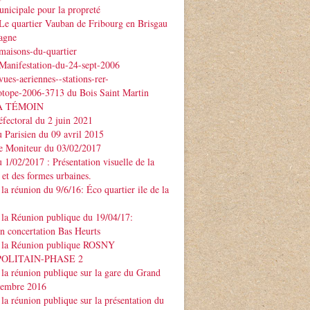
nicipale pour la propreté
Le quartier Vauban de Fribourg en Brisgau
agne
maisons-du-quartier
Manifestation-du-24-sept-2006
ues-aeriennes--stations-rer-
otope-2006-3713 du Bois Saint Martin
À TÉMOIN
éfectoral du 2 juin 2021
u Parisien du 09 avril 2015
Le Moniteur du 03/02/2017
u 1/02/2017 : Présentation visuelle de la
 et des formes urbaines.
la réunion du 9/6/16: Éco quartier ile de la
la Réunion publique du 19/04/17:
on concertation Bas Heurts
 la Réunion publique ROSNY
POLITAIN-PHASE 2
la réunion publique sur la gare du Grand
ptembre 2016
la réunion publique sur la présentation du