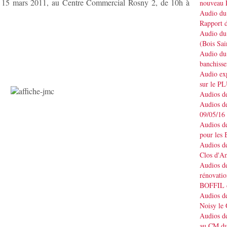
e 15 mars 2011, au Centre Commercial Rosny 2, de 10h à
nouveau 
Audio du 
Rapport d
Audio du 
(Bois Sai
Audio du 
banchisse
Audio e
sur le P
Audios de
Audios de
09/05/16
Audios de
pour les 
Audios de
Clos d'A
Audios de
rénovatio
BOFFIL d
Audios de
Noisy le
Audios de
au CM du