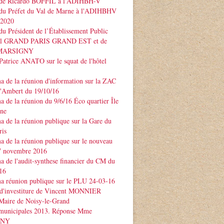
 de Ricardo BOFFIL à l'ADIHBH-V
 du Préfet du Val de Marne à l'ADIHBHV
 2020
du Président de l’Établissement Public
rial GRAND PARIS GRAND EST et de
e MARSIGNY
Patrice ANATO sur le squat de l'hôtel
 de la réunion d'information sur la ZAC
d'Ambert du 19/10/16
 de la réunion du 9/6/16 Éco quartier Île
rne
 de la réunion publique sur la Gare du
ris
 de la réunion publique sur le nouveau
 novembre 2016
 de l'audit-synthese financier du CM du
16
a réunion publique sur le PLU 24-03-16
 d'investiture de Vincent MONNIER
Maire de Noisy-le-Grand
 municipales 2013. Réponse Mme
GNY