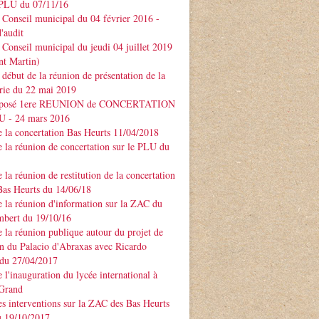
PLU du 07/11/16
Conseil municipal du 04 février 2016 -
'audit
Conseil municipal du jeudi 04 juillet 2019
nt Martin)
début de la réunion de présentation de la
rie du 22 mai 2019
xposé 1ere REUNION de CONCERTATION
LU - 24 mars 2016
 la concertation Bas Heurts 11/04/2018
 la réunion de concertation sur le PLU du
 la réunion de restitution de la concertation
Bas Heurts du 14/06/18
 la réunion d'information sur la ZAC du
mbert du 19/10/16
 la réunion publique autour du projet de
n du Palacio d'Abraxas avec Ricardo
u 27/04/2017
 l'inauguration du lycée international à
 Grand
s interventions sur la ZAC des Bas Heurts
 19/10/2017