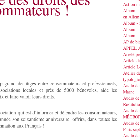
ommateurs !
Action mu
Album - 
en Allem
Album - 
Album - 
Album - v
AP de bi
APPEL 
Arrêté pr
Article d
Article 
Atelier d
typologie
 grand de litiges entre consommateurs et professionnels,
Audio de 
sociations locales et près de 5000 bénévoles, aide les
Marne
 et faire valoir leurs droits.
Audio de 
Restituti
Audio de
sociation qui est d’informer et défendre les consommateurs,
MÉTRO
nnée son soixantième anniversaire, offrira, dans toutes les
Audio de 
ommation aux Français !
Paris se
Audio de 