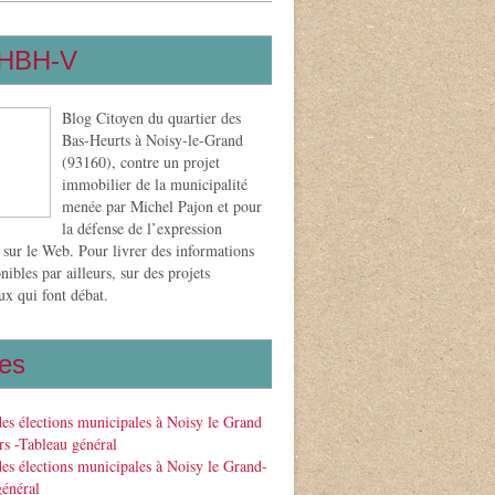
HBH-V
Blog Citoyen du quartier des
Bas-Heurts à Noisy-le-Grand
(93160), contre un projet
immobilier de la municipalité
menée par Michel Pajon et pour
la défense de l’expression
 sur le Web. Pour livrer des informations
nibles par ailleurs, sur des projets
x qui font débat.
es
des élections municipales à Noisy le Grand
s -Tableau général
des élections municipales à Noisy le Grand-
général