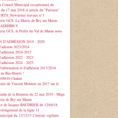
 Conseil Municipal exceptionnel du
e du 17 mai 2018 et article du "Parisien"
TS_Newsletter travaux n°1
serie GCS. La Mairie de Bry sur Marne
 l'ADIHBH-V
erie GCS, le Préfet du Val de Marne nous
 D'ADHÉSION 2019 - 2020
d'adésion 2023/2024
d'adhésion 2014-2015
d'adhésion 2022 - 2023
d'adhésion 2024 - 2025
d'information et d'adhésion 2017/2018
 au Bas-Heurts !
/09/10 Chahut
ire de Vincent Monnier en 2017 sur le
endu de la Réunion du 22 mai 2019 - Méga
erie de Bry sur Marne
ce de Jacques BAUDRIER du 12/04/18
rolongement de la ligne 11
unicipal du 12/12/15 Citoyens vigilants