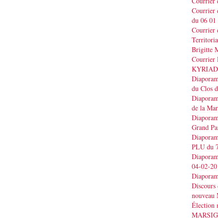
Courrier
Courrier
du 06 01
Courrier 
Territo
Brigitt
Courrier 
KYRIAD
Diaporama
du Clos 
Diaporama
de la Ma
Diaporama
Grand Pa
Diaporama
PLU du 7
Diaporama
04-02-20
Diaporam
Discours
nouveau 
Élection
MARSI