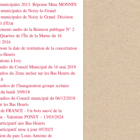
 municipales 2013. Réponse Mme MONNIN
 municipales de Noisy-le-Grand
 municipales de Noisy le Grand. Décision
l d'Etat
ements audio de la Réunion publique N° 2
 Quartier de l'Île de la Marne du 16
e 2016
our la date de restitution de la concertation
as-Heurts
tions à Ivry
audio du Conseil Municipal du 16 mai 2019
udios du 2ème atelier sur les Bas Heurts du
18
audios de l'Inauguration groupe scolaire
u lundi 3/09/18
audios du Conseil municipal du 06/12/2018
t les Bas Heurts
 de FRANCE - Un bois sauvé de la
ion - Valentine PONSY – 13/03/2024
articipatif aux Bas-Heurts
articipatif mise à jour 05/2025
ion du parc Louis Antoine de