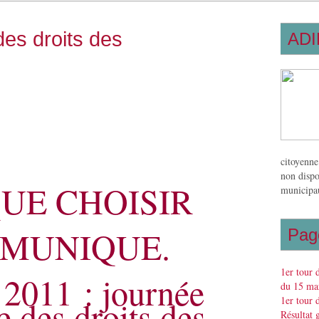
es droits des
ADI
citoyenne
non dispo
UE CHOISIR
municipau
MUNIQUE.
Pag
1er tour 
 2011 : journée
du 15 mar
 des droits des
1er tour 
Résultat 