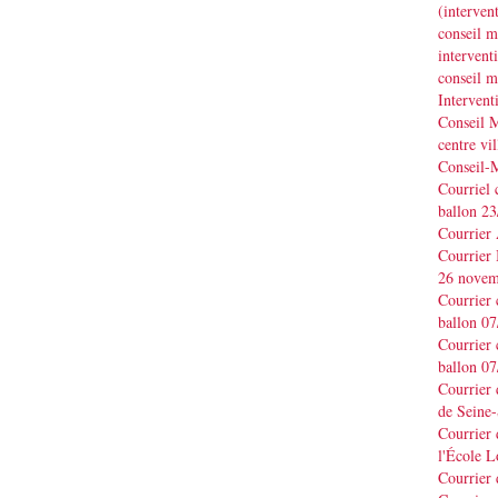
(interve
conseil m
interve
conseil m
Interven
Conseil M
centre vil
Conseil-
Courriel 
ballon 2
Courrier
Courrier
26 novem
Courrier 
ballon 0
Courrier 
ballon 0
Courrier
de Seine-
Courrier 
l'École L
Courrier