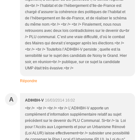
de<br /> l’habitat et de l’hébergement d’Ile-de-France est
chargé d’assurer la cohérence des politiques de l’habitat et
de l’hébergement en Ile-de-France, et de réaliser le schéma
du même nom.<br /> <br /> <br /> Finalement, nous nous
retrouvons avec deux lois contradictoires sur le devenir du<br
/> PLU communal. C’est une vraie difficulté, d’où le combat
des Maires qui devrait s’engager après les élections.<br />
<br /> <br /> Toutefois l’ADIHBH-V persiste ; quelle est la
sensibilité sur le sujet des candidats de Noisy le Grand. Hier
soir, en réunion<br /> publique, sur ce sujet la candidate
UMP était très évasive.<br />
Répondre
A
ADIHBH-V
16/03/2014 16:02
<br /> <br /> <br /> <br /> L’ADIHBH-V apporte un
complément d’information supplémentaire relatif au sujet
précédent sur le devenir du PLU Communal. Si<br /> la Loi
pour l’Accès aux Logements et pour un Urbanisme Rénové
(Loi ALUR) laisse effectivement<br /> subsister une possibilité
de conserver le Plan Local d’Urbanisme (PLU), la Loi du n°