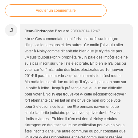
Ajouter un commentaire
J
Jean-Christophe Brouard
23/03/2014 12:47
<br /> Ces commentaire sont forts instructifs sur le degré
d'implication des uns et des autres. Ce matin j'ai voulu aller
voter à Noisy comme d'habitude bien que je n'y réside pas .
J'y suis toujours<br /> propriétaire , j'y paie des impôts et je ne
suis pas inscrit sur une liste électorale. Eh bien je n'ai pas pu
voter car "on" m'a radie des listes électorales au 1er janvier
2014! Il parait même<br /> qu'une commission s'est réunie.
Ma radiation serait due au fait qu'il n'y avait pas mon nom sur
la boite à lettre. Jusqu'à présent je n'ai eu aucune difficulté
pour voter à Noisy etje trouve<br /> cette décision"collective "
fort étonnante car en fait on me prive de mon droit de vote
pour 2 élections cette année !!!je pensais naîvement que
seule l'autorité judiciaire pouvait vous priver de<br /> vos
droits civiques . Eh bien il n'en est rien: à Noisy certains
s'arrogent ce droit sans aucune vérification pour voir si vous
êtes inscrits dans une autre commune ou pour constater que
vous<br /> êtes propriétaire et payez communaux! j'espère