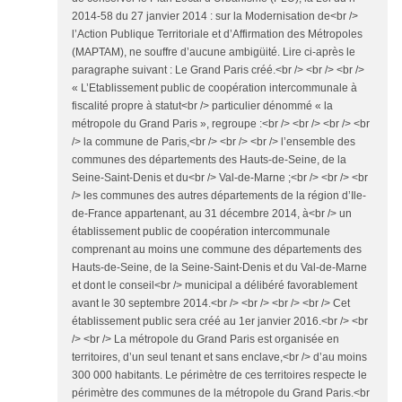
2014-58 du 27 janvier 2014 : sur la Modernisation de<br />
l’Action Publique Territoriale et d’Affirmation des Métropoles
(MAPTAM), ne souffre d’aucune ambigüité. Lire ci-après le
paragraphe suivant : Le Grand Paris créé.<br /> <br /> <br />
« L’Etablissement public de coopération intercommunale à
fiscalité propre à statut<br /> particulier dénommé « la
métropole du Grand Paris », regroupe :<br /> <br /> <br /> <br
/> la commune de Paris,<br /> <br /> <br /> l’ensemble des
communes des départements des Hauts-de-Seine, de la
Seine-Saint-Denis et du<br /> Val-de-Marne ;<br /> <br /> <br
/> les communes des autres départements de la région d’Ile-
de-France appartenant, au 31 décembre 2014, à<br /> un
établissement public de coopération intercommunale
comprenant au moins une commune des départements des
Hauts-de-Seine, de la Seine-Saint-Denis et du Val-de-Marne
et dont le conseil<br /> municipal a délibéré favorablement
avant le 30 septembre 2014.<br /> <br /> <br /> <br /> Cet
établissement public sera créé au 1er janvier 2016.<br /> <br
/> <br /> La métropole du Grand Paris est organisée en
territoires, d’un seul tenant et sans enclave,<br /> d’au moins
300 000 habitants. Le périmètre de ces territoires respecte le
périmètre des communes de la métropole du Grand Paris.<br