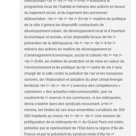
métropolitain.<br /> <br /> <br /> Il<br /> élaborera le
programme local de l’habitat et mènera des actions en faveur
du logement social, et du logement des personnes
défavorisées .<br /> <br /> <br /> En<br /> matière de politique
de la ville il gèrera les dispositifs contractuels de
développement urbain, de développement local et d’insertion
économique et sociale, et les dispositifs locaux de<br />
prévention de la délinquance.<br /> <br /> <br /> Il<br />
mènera des actions en matière de développement et
d’aménagement économique, social et culturel.<br /> <br />
<br /> Enfin, en matière de protection et de mise en valeur de
l’environnement et de politique du<br /> cadre de vie il sera
chargé de la lutte contre la pollution de l’air et les nuisances
sonores, de l’élaboration et adoption du plan climat-énergie
territorial.<br /> <br /> <br /> L’exercice des compétences «
orphelines » des actuelles intercommunalités, que ne
voudront<br /> exercer ni les communes, ni les métropoles,
devra s’opérer dans des syndicats recouvrant, a<br />
minima, les limites de ces sous-ensembles constitués de 300
000 habitants au moins.<br /> <br /> <br /> Une mission de
préfiguration de la métropole<br /> du Grand Paris est créée,
présidée par le représentant de l’Etat dans la région d’Ile-de-
France et par le président du syndicat mixte d’étu<br />