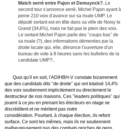
Match serré entre Pajon et Demuynck?
..Le
second tour s'annonce serré, Michel Pajon ayant à
peine 210 voix d'avance sur sa rivale UMP. Le
député sortant est en tête dans sa ville de Noisy le
Grand (34,6%), mais ne fait pas le plein des voix.
Le sortant Michel Pajon parle des "coups bas" de
sa rivale (?), des informations démenties par la
droite locale qui, elle, dénonce l'ouverture d'un
bureau de vote à 8 heures sans les bulletins de la
candidate UMP?..
Quoi qu'il en soit, l'ADIHBH-V constate bizarrement
que des candidats dits "de droite" qui ont totalisé 14,4%
des voix soutiennent implicitement ou directement le
destructeur de nos maisons. Ces "leaders politiques" qui
jouent à ce jeu en prenant les électeurs en otage se
discréditent et ne méritent pas notre
considération. Pourtant, à chaque élection, ils refont
surface. Ce sont les mêmes, mais ils ne soutiennent
malheureusement pas des combats proches de gens