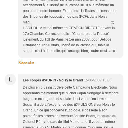
attachement à la liberté de la Presse !!!!...il a la mémoire un
peu courte notre homme. Exemples : 1) Toutes les censures
des Tribunes de l'opposition ou pas (PCF), dans Noisy
mag. 2)
L'ADIHBH-V et moi même en CITATION DIRECTE devant la
17e Chambre Correctionnelle - "Chambre de la Presse"
justement, du TGI de Paris, le 1er juin 2007, pour Délit de
Diffamation.<br /> Alors, liberté de la Presse oui, mais la
sienne, c'est à dire celle qui l'arrange bien, l'autre c'est caca.
Répondre
L
Les Forges d'AURIN - Noisy le Grand
15/06/2007 18:08
De plus en plus instructive cette Campagne Electorale. Nous
apprenons maintenant que Michel Pajon s'engage à défendre
l'urgence écologique et sociale. Il est vrai qu'en terme de
Social, il a déjà l'expérience des EXPULSIONS sur Noisy le
Grand. En ce qui concerne l'Ecologie, il posséde à son
palmarès les arbres de l'Avenue Aristide Briant, le square du
Colonel Rémy, le parc de l'ilot Mairie,......et il voudrait même
s'avaler le Bois St Martin le grand coquin. Quoi que, s'il y a