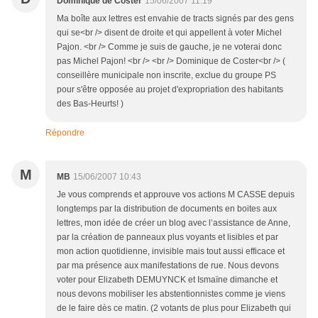
Dominique de Coster
15/06/2007 11:19
Ma boîte aux lettres est envahie de tracts signés par des gens
qui se<br /> disent de droite et qui appellent à voter Michel
Pajon. <br /> Comme je suis de gauche, je ne voterai donc
pas Michel Pajon! <br /> <br /> Dominique de Coster<br /> (
conseillère municipale non inscrite, exclue du groupe PS
pour s'être opposée au projet d'expropriation des habitants
des Bas-Heurts! )
Répondre
M
MB
15/06/2007 10:43
Je vous comprends et approuve vos actions M CASSE depuis
longtemps par la distribution de documents en boites aux
lettres, mon idée de créer un blog avec l’assistance de Anne,
par la création de panneaux plus voyants et lisibles et par
mon action quotidienne, invisible mais tout aussi efficace et
par ma présence aux manifestations de rue. Nous devons
voter pour Elizabeth DEMUYNCK et Ismaïne dimanche et
nous devons mobiliser les abstentionnistes comme je viens
de le faire dès ce matin. (2 votants de plus pour Elizabeth qui