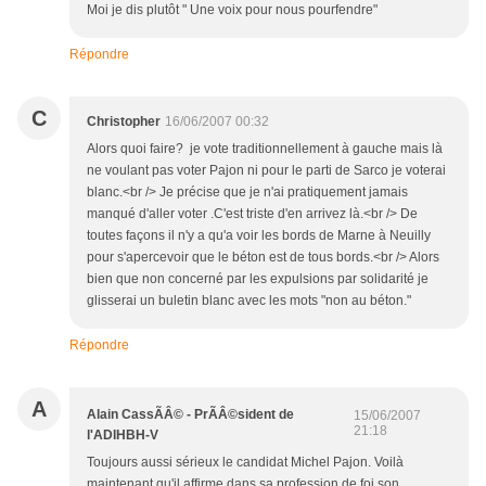
Moi je dis plutôt " Une voix pour nous pourfendre"
Répondre
C
Christopher
16/06/2007 00:32
Alors quoi faire? je vote traditionnellement à gauche mais là
ne voulant pas voter Pajon ni pour le parti de Sarco je voterai
blanc.<br /> Je précise que je n'ai pratiquement jamais
manqué d'aller voter .C'est triste d'en arrivez là.<br /> De
toutes façons il n'y a qu'a voir les bords de Marne à Neuilly
pour s'apercevoir que le béton est de tous bords.<br /> Alors
bien que non concerné par les expulsions par solidarité je
glisserai un buletin blanc avec les mots "non au béton."
Répondre
A
Alain CassÃÂ© - PrÃÂ©sident de
15/06/2007
21:18
l'ADIHBH-V
Toujours aussi sérieux le candidat Michel Pajon. Voilà
maintenant qu'il affirme dans sa profession de foi son