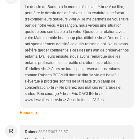
Le dessin de Sandra a le mérite d'être clair !<br /> A ce titre,
peut-être le dessin des enfants est-il un exutoire, une façon
d'exprimer leurs douleurs ?<br /> Je me permets de vous faire
part de notre vécu. A Besançon, nous vivons une situation
quelque peu semblable à la votre. Quoique la relation avec
votre Maire semble beaucoup plus difficile.<br /> Des enfants
ont spontanément dessiné ce qu'ils ressentaient. Nous avons
préféré garder confidentiels ces dessins afin de préserver nos
enfants. D'ailleurs ensuite, nous avons remarqué que les
enfants préféraient fuir la réalité et éviter nos problèmes
d'adultes.<br /> Alors ne faut-il pas préserver nos enfants
comme Roberto BEGNINI dans le film "la vie est belle". Il
s'évertue à protéger son fils de la réalité d'un camp de
concentration.<br /> Ne prenez pas mal ces remarques et
surtout Bon courage !<br /> Eric DACLIN<br />
www.lesvaites.com<br /> Association les Vaîtes
Répondre
R
Robert
23/01/2007 23:57