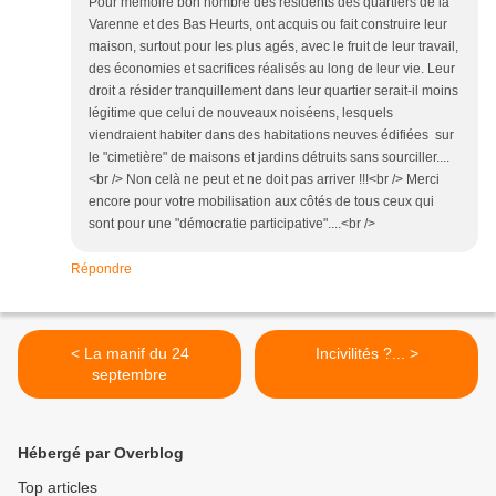
Pour mémoire bon nombre des résidents des quartiers de la
Varenne et des Bas Heurts, ont acquis ou fait construire leur
maison, surtout pour les plus agés, avec le fruit de leur travail,
des économies et sacrifices réalisés au long de leur vie. Leur
droit a résider tranquillement dans leur quartier serait-il moins
légitime que celui de nouveaux noiséens, lesquels
viendraient habiter dans des habitations neuves édifiées sur
le "cimetière" de maisons et jardins détruits sans sourciller....
<br /> Non celà ne peut et ne doit pas arriver !!!<br /> Merci
encore pour votre mobilisation aux côtés de tous ceux qui
sont pour une "démocratie participative"....<br />
Répondre
< La manif du 24
Incivilités ?... >
septembre
Hébergé par Overblog
Top articles