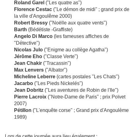
Roland Garel
("Les quatre as")
Florence Cestac
("Le démon de midi" ; grand prix de
la ville d'Angoulême 2000)
Robert Bressy
("Noëlle aux quatre vents")
Barth
(Bédétiste -Graffiste)
Angelo Di Marco
(les fameuses affiches de
"Détective")
Nicolas Julo
("Enigme au collège Agatha")
Jérôme Eho
("Classe Verte")
Jean Chakir
("Tracassin")
Max Lenvers
("Albator")
Micheline Leberre
(cartes postales "Les Chats")
Jacarbo
("Les Pieds Nickelés")
Jean Dobritz
("Les aventures de Robin de l'Ile")
Pierre Lacroix
("Notre-Dame de Paris" ; prix Poïvet
2007)
Pétillon
("L'enquête corse" ; Grand prix d'Angoulème
1989)
Lors de cette journée aura lieu également :