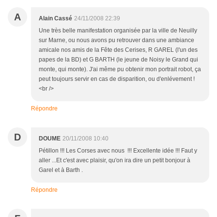
A
Alain Cassé
24/11/2008 22:39
Une très belle manifestation organisée par la ville de Neuilly
sur Marne, ou nous avons pu retrouver dans une ambiance
amicale nos amis de la Fête des Cerises, R GAREL (l'un des
papes de la BD) et G BARTH (le jeune de Noisy le Grand qui
monte, qui monte). J'ai même pu obtenir mon portrait robot, ça
peut toujours servir en cas de disparition, ou d'enlévement !
<br />
Répondre
D
DOUME
20/11/2008 10:40
Pétillon !!! Les Corses avec nous !!! Excellente idée !!! Faut y
aller ...Et c'est avec plaisir, qu'on ira dire un petit bonjour à
Garel et à Barth .
Répondre