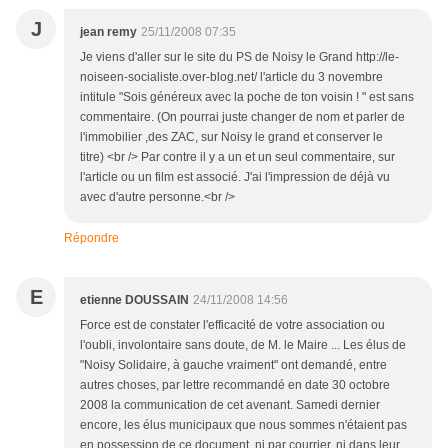
J
jean remy
25/11/2008 07:35
Je viens d'aller sur le site du PS de Noisy le Grand http://le-
noiseen-socialiste.over-blog.net/ l'article du 3 novembre
intitule "Sois généreux avec la poche de ton voisin ! " est sans
commentaire. (On pourrai juste changer de nom et parler de
l'immobilier ,des ZAC, sur Noisy le grand et conserver le
titre) <br /> Par contre il y a un et un seul commentaire, sur
l'article ou un film est associé. J'ai l'impression de déjà vu
avec d'autre personne.<br />
Répondre
E
etienne DOUSSAIN
24/11/2008 14:56
Force est de constater l'efficacité de votre association ou
l'oubli, involontaire sans doute, de M. le Maire ... Les élus de
"Noisy Solidaire, à gauche vraiment" ont demandé, entre
autres choses, par lettre recommandé en date 30 octobre
2008 la communication de cet avenant. Samedi dernier
encore, les élus municipaux que nous sommes n'étaient pas
en possession de ce document, ni par courrier, ni dans leur