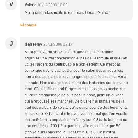
V
Valérie
01/12/2008 10:09
Moi quand j'étais petite je regardais Gérard Majax !
Répondre
J
jean remy
26/11/2008 22:17
A Forges d'Aurin.<br /> Je demande que la commune
organise une vrai concertation et pas de l'esbroufe et que l'on
utilise l'argent du contribuable à bon escient. Ce n'est pas
complique que je sache. Oui pour le salon des antiquaires,
non à des buffets ou le champagne coule à flots et réserver à
la haute. Non à des procès contre des Noiseens que la mairie
perd. C'est facile quand l'argent ne sort pas de sa poche.<br
/> Pour information je ne suis pas un bobo, juste un ouvrier
qui a retroussé ses manches. De plus je n'ai jamais vu de la
part des auteurs de ce site qu'ils étaient contre des logements
sociaux.<br /> Par contre trouvez vous normal que l'on veuille
mettre 8% de la population de Noisy sur 0,5% du territoire ou
une densité de 700 H/ha quand la ville en compte que 50.
(ces valeurs concerne le Clos D’AMBERT) Ce n'est ni