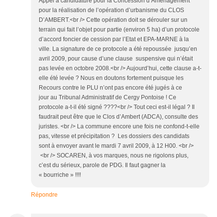
Appel à candidature pour la Concession d’Aménagement
pour la réalisation de l’opération d’urbanisme du CLOS
D’AMBERT.<br /> Cette opération doit se dérouler sur un
terrain qui fait l’objet pour partie (environ 5 ha) d’un protocole
d’accord foncier de cession par l’Etat et EPA-MARNE à la
ville. La signature de ce protocole a été repoussée jusqu’en
avril 2009, pour cause d’une clause suspensive qui n’était
pas levée en octobre 2008.<br /> Aujourd’hui, cette clause a-t-
elle été levée ? Nous en doutons fortement puisque les
Recours contre le PLU n’ont pas encore été jugés à ce
jour au Tribunal Administratif de Cergy Pontoise ! Ce
protocole a-t-il été signé ????<br /> Tout ceci est-il légal ? Il
faudrait peut être que le Clos d’Ambert (ADCA), consulte des
juristes. <br /> La commune encore une fois ne confond-t-elle
pas, vitesse et précipitation ? Les dossiers des candidats
sont à envoyer avant le mardi 7 avril 2009, à 12 H00. <br />
<br /> SOCAREN, à vos marques, nous ne rigolons plus,
c’est du sérieux, parole de PDG. Il faut gagner la
« bourriche » !!!!
Répondre