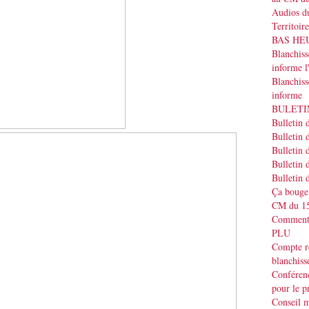
Audios du
Territoir
BAS HEUR
Blanchis
informe
Blanchiss
informe
BULETIN
Bulletin 
Bulletin 
Bulletin 
Bulletin 
Bulletin 
Ça bouge
CM du 15
Commenta
PLU
Compte r
blanchiss
Conféren
pour le p
Conseil m