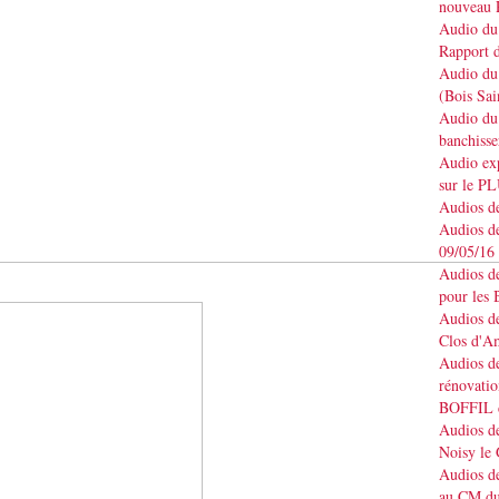
nouveau 
Audio du 
Rapport d
Audio du 
(Bois Sai
Audio du 
banchisse
Audio e
sur le P
Audios de
Audios de
09/05/16
Audios de
pour les 
Audios de
Clos d'A
Audios de
rénovatio
BOFFIL d
Audios de
Noisy le
Audios de
au CM du