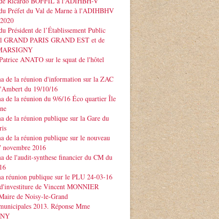
 de Ricardo BOFFIL à l'ADIHBH-V
 du Préfet du Val de Marne à l'ADIHBHV
 2020
du Président de l’Établissement Public
rial GRAND PARIS GRAND EST et de
e MARSIGNY
Patrice ANATO sur le squat de l'hôtel
 de la réunion d'information sur la ZAC
d'Ambert du 19/10/16
 de la réunion du 9/6/16 Éco quartier Île
rne
 de la réunion publique sur la Gare du
ris
 de la réunion publique sur le nouveau
 novembre 2016
 de l'audit-synthese financier du CM du
16
a réunion publique sur le PLU 24-03-16
 d'investiture de Vincent MONNIER
Maire de Noisy-le-Grand
 municipales 2013. Réponse Mme
GNY