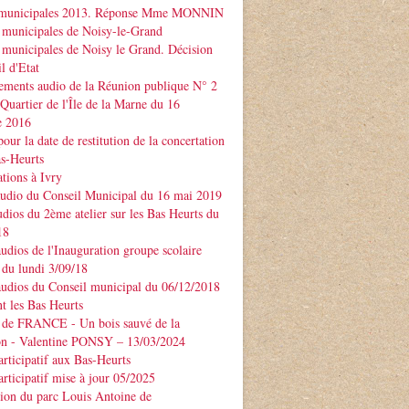
 municipales 2013. Réponse Mme MONNIN
 municipales de Noisy-le-Grand
 municipales de Noisy le Grand. Décision
l d'Etat
ements audio de la Réunion publique N° 2
 Quartier de l'Île de la Marne du 16
e 2016
our la date de restitution de la concertation
as-Heurts
tions à Ivry
audio du Conseil Municipal du 16 mai 2019
udios du 2ème atelier sur les Bas Heurts du
18
audios de l'Inauguration groupe scolaire
u lundi 3/09/18
audios du Conseil municipal du 06/12/2018
t les Bas Heurts
 de FRANCE - Un bois sauvé de la
ion - Valentine PONSY – 13/03/2024
articipatif aux Bas-Heurts
articipatif mise à jour 05/2025
ion du parc Louis Antoine de