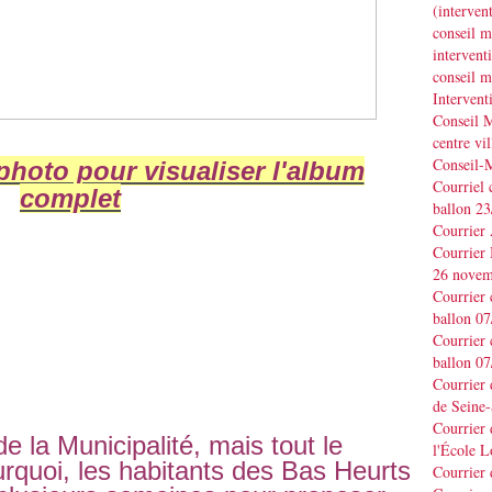
(interve
conseil m
interve
conseil m
Interven
Conseil M
centre vil
Conseil-
hoto pour visualiser l'album
Courriel 
complet
ballon 2
Courrier
Courrier
26 novem
Courrier 
ballon 0
Courrier 
ballon 0
Courrier
de Seine-
Courrier 
e la Municipalité, mais tout le
l'École L
quoi, les habitants des Bas Heurts
Courrier