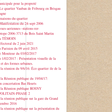
nicipale pour la propreté
Le quartier Vauban de Fribourg en Brisgau
agne
maisons-du-quartier
Manifestation-du-24-sept-2006
ues-aeriennes--stations-rer-
otope-2006-3713 du Bois Saint Martin
À TÉMOIN
éfectoral du 2 juin 2021
u Parisien du 09 avril 2015
Le Moniteur du 03/02/2017
u 1/02/2017 : Présentation visuelle de la
 et des formes urbaines.
la réunion du 9/6/16: Éco quartier ile de la
la Réunion publique du 19/04/17:
on concertation Bas Heurts
 la Réunion publique ROSNY
POLITAIN-PHASE 2
la réunion publique sur la gare du Grand
ptembre 2016
la réunion publique sur la présentation du