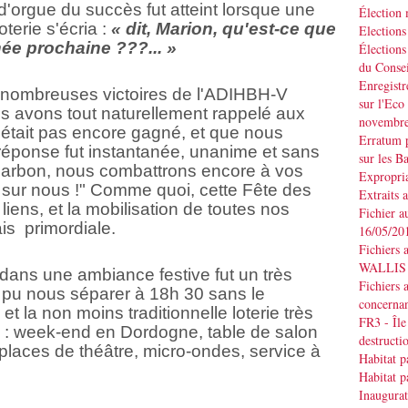
'orgue du succès fut atteint lorsque une
Élection
oterie s'écria :
« dit, Marion, qu'est-ce que
Elections
nnée prochaine ???... »
Élections
du Consei
Enregistr
s nombreuses victoires de l'ADIHBH-V
sur l'Eco
 avons tout naturellement rappelé aux
novembr
'était pas encore gagné, et que nous
Erratum p
réponse fut instantanée, unanime et sans
sur les B
u charbon, nous combattrons encore à vos
Expropria
sur nous !" Comme quoi, cette Fête des
Extraits 
iens, et la mobilisation de toutes nos
Fichier a
is primordiale.
16/05/20
Fichiers 
WALLIS d
 dans une ambiance festive fut un très
Fichiers 
pu nous séparer à 18h 30 sans le
concernan
 et la non moins traditionnelle loterie très
FR3 - Île
 : week-end en Dordogne, table de salon
destruct
 places de théâtre, micro-ondes, service à
Habitat p
Habitat p
Inaugurat