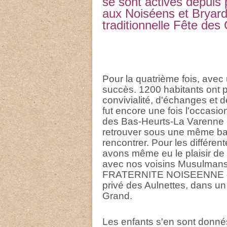
se sont activés depuis
aux Noiséens et Bryards
traditionnelle Fête des 
Pour la quatrième fois, avec 
succès. 1200 habitants ont p
convivialité, d'échanges et d
fut encore une fois l'occasio
des Bas-Heurts-La Varenne 
retrouver sous une même bann
rencontrer. Pour les différen
avons même eu le plaisir de d
avec nos voisins Musulmans 
FRATERNITE NOISEENNE qui
privé des Aulnettes, dans un 
Grand.
Les enfants s'en sont donnés 