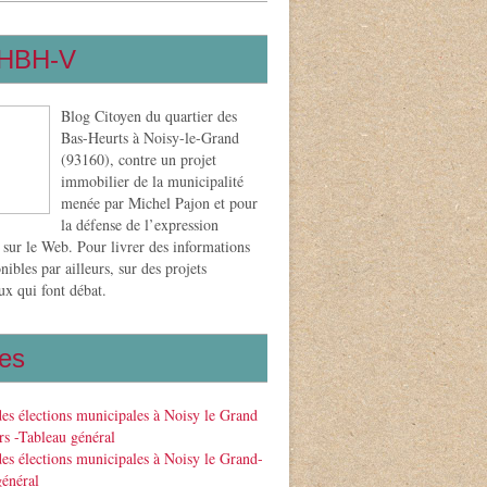
HBH-V
Blog Citoyen du quartier des
Bas-Heurts à Noisy-le-Grand
(93160), contre un projet
immobilier de la municipalité
menée par Michel Pajon et pour
la défense de l’expression
 sur le Web. Pour livrer des informations
nibles par ailleurs, sur des projets
x qui font débat.
es
des élections municipales à Noisy le Grand
s -Tableau général
des élections municipales à Noisy le Grand-
général