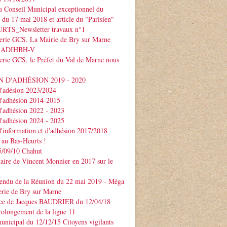
 Conseil Municipal exceptionnel du
e du 17 mai 2018 et article du "Parisien"
TS_Newsletter travaux n°1
serie GCS. La Mairie de Bry sur Marne
 l'ADIHBH-V
erie GCS, le Préfet du Val de Marne nous
 D'ADHÉSION 2019 - 2020
d'adésion 2023/2024
d'adhésion 2014-2015
d'adhésion 2022 - 2023
d'adhésion 2024 - 2025
d'information et d'adhésion 2017/2018
 au Bas-Heurts !
/09/10 Chahut
ire de Vincent Monnier en 2017 sur le
endu de la Réunion du 22 mai 2019 - Méga
erie de Bry sur Marne
ce de Jacques BAUDRIER du 12/04/18
rolongement de la ligne 11
unicipal du 12/12/15 Citoyens vigilants