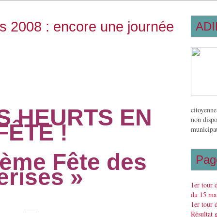
s 2008 : encore une journée
ADI
S HEURTS EN
citoyenne
non dispo
FÊTE !
municipau
ième Fête des
Pag
erises
»
1er tour 
du 15 mar
1er tour 
___
Résultat 