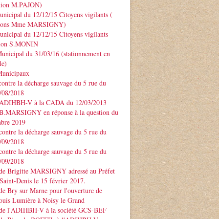
ntion M.PAJON)
unicipal du 12/12/15 Citoyens vigilants (
ntions Mme MARSIGNY)
unicipal du 12/12/15 Citoyens vigilants
tion S.MONIN
unicipal du 31/03/16 (stationnement en
le)
Municipaux
contre la décharge sauvage du 5 rue du
3/08/2018
 ADIHBH-V à la CADA du 12/03/2013
 B.MARSIGNY en réponse à la question du
bre 2019
contre la décharge sauvage du 5 rue du
7/09/2018
contre la décharge sauvage du 5 rue du
7/09/2018
 de Brigitte MARSIGNY adressé au Préfet
Saint-Denis le 15 février 2017.
de Bry sur Marne pour l'ouverture de
ouis Lumière à Noisy le Grand
 de l'ADIHBH-V à la société GCS-BEF