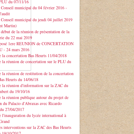
PLU du 07/11/16
Conseil municipal du 04 février 2016 -
'audit
Conseil municipal du jeudi 04 juillet 2019
nt Martin)
début de la réunion de présentation de la
rie du 22 mai 2019
xposé 1ere REUNION de CONCERTATION
LU - 24 mars 2016
 la concertation Bas Heurts 11/04/2018
 la réunion de concertation sur le PLU du
 la réunion de restitution de la concertation
Bas Heurts du 14/06/18
 la réunion d'information sur la ZAC du
mbert du 19/10/16
 la réunion publique autour du projet de
n du Palacio d'Abraxas avec Ricardo
u 27/04/2017
 l'inauguration du lycée international à
 Grand
s interventions sur la ZAC des Bas Heurts
 19/10/2017