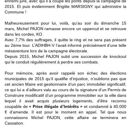
ennemi juré, avec qui il a coupé les ponts depuis la campagne de
2015. Et puis évidemment Brigitte MARSIGNY qui administre la
Commune !
Malheureusement pour lui, voilà, qu’au soir du dimanche 15
mars, Michel PAJON ramasse encore un uppercut et se retrouve
dans les cordes, KO.
Avec 7,7% des suffrages, il quitte le ring et ne sera pas présent
au 2ème tour. L’ADIHBH-V l’avait informé précisément d’une telle
mésaventure lors de la campagne électorale.
Depuis 2015, Michel PAJON subit une succession de knockout
qui le conduit régulièrement à perdre ses combats.
Pour mémoire, après avoir rappelé son échec des élections
municipales de 2015 qu’il qualifie d’injustice, n’oublions pas que
cet ancien Maire est gestionnaire d’un parc immobilier significatif,
ce qui lui a d’ailleurs valu au cours de la signature d’un Permis de
Construire modificatif d’un programme immobilier sur la ville dans
lequel il avait acquis plusieurs logements, d’être reconnu
coupable de
« Prise illégale d’Intérêts »
et condamné à 40.000
€ d’amende. Il est pour le moment en appel. Tel que nous
connaissons Michel PAJON, cette affaire se terminera en
Cassation.