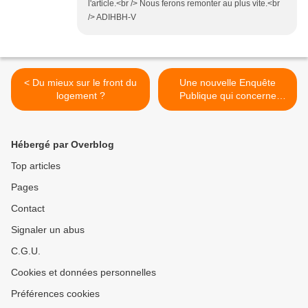
l'article.<br /> Nous ferons remonter au plus vite.<br
/> ADIHBH-V
< Du mieux sur le front du
Une nouvelle Enquête
logement ?
Publique qui concerne
tou(te)s les noiséen(e)s ! >
Hébergé par Overblog
Top articles
Pages
Contact
Signaler un abus
C.G.U.
Cookies et données personnelles
Préférences cookies