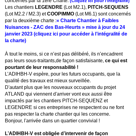
concernés par la 1ère Charte.
(Cliquez Ici pour l'intégralité)
Les chantiers
LEGENDRE
(Lot M2.1),
PITCH-SEQUENS
(Lot M2.2 / M2.3) et
COOPIMMO
(Lot M6.1) sont concernés
par la deuxième charte :
« Charte Chantier à Faibles
Nuisances - ZAC des Bas-Heurts » mise à jour du 24
janvier 2023 (cliquez ici pour accéder à l’intégralité de
la charte)
À tout le moins, si ce n’est pas délibéré, ils n’encadrent
pas leurs sous-traitants,de façon satisfaisante,
ce qui est
pourtant de leur responsabilité !
L’ADIHBH-V espère, pour les futurs occupants, que la
qualité des travaux est mieux surveillée.
D'autant plus que les nouveaux occupants du projet
ATLAND qui viennent d'arriver vont eux aussi être
impactés par les chantiers PITCH-SEQUENZ et
LEGENDRE si ces entreprises ne respectent ou ne font
pas respecter la charte chantier qui les concerne.
Bonjour, l'arrivée dans un quartier convivial !
L’ADIHBH-V est obligée d’intervenir de façon