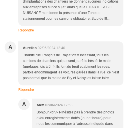
d'implantations des chantiers ne donnent aucunes indications
aux entreprises sur ce sujet, alors que la CHARTE FAIBLE
NUISANCE mentionne la présence d'une Zone de
stationnement pour les camions obligatoire. Stupide !!!...
Répondre
A
Aurelien
02/06/2024 12:40
J'habite rue François de Troy et c'est incessant, tous les
camions de chantiers qui passent, parfois très tôt le matin
(quelques fois à 5h!). Ils font du bruit et abiment les rues,
parfois endommagent les voitures garées dans la rue, ce n'est
pas normal que la mairie de Bry et Noisy les laisse faire
Répondre
A
Alex
02/06/2024 17:53
Bonjour,<br /> N'hésitez pas à prendre des photos
et/ou enregistrements datés (jour et heure) pour
nous les communiquer à l'adresse indiquée dans