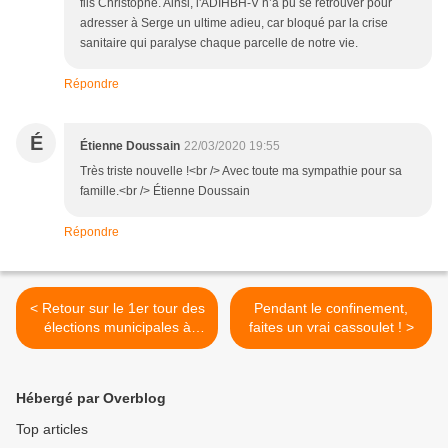
fils Christophe. Ainsi, l'ADIHBH-V n’a pu se retrouver pour
adresser à Serge un ultime adieu, car bloqué par la crise
sanitaire qui paralyse chaque parcelle de notre vie.
Répondre
É
Étienne Doussain
22/03/2020 19:55
Très triste nouvelle !<br /> Avec toute ma sympathie pour sa
famille.<br /> Étienne Doussain
Répondre
< Retour sur le 1er tour des
Pendant le confinement,
élections municipales à
faites un vrai cassoulet ! >
Noisy le Grand
Hébergé par Overblog
Top articles