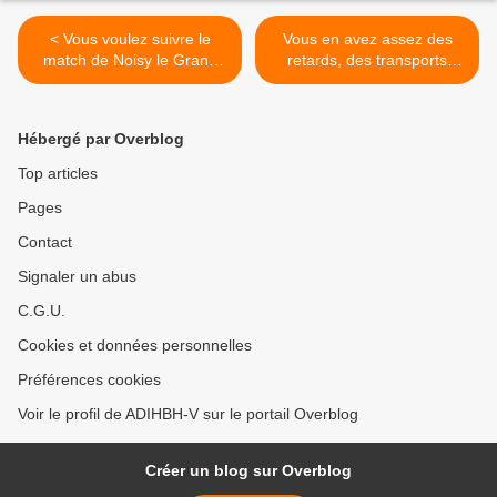
< Vous voulez suivre le
Vous en avez assez des
match de Noisy le Grand
retards, des transports
Footbal Club lors des
saturés ou "non adaptés"
16èmes de finale de la
de banlieues à banlieues ?
Coupe de France ?
>
Hébergé par Overblog
Top articles
Pages
Contact
Signaler un abus
C.G.U.
Cookies et données personnelles
Préférences cookies
Voir le profil de ADIHBH-V sur le portail Overblog
Créer un blog sur Overblog