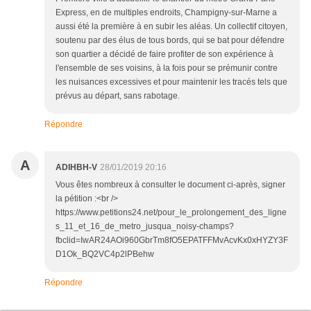
Express, en de multiples endroits, Champigny-sur-Marne a
aussi été la première à en subir les aléas. Un collectif citoyen,
soutenu par des élus de tous bords, qui se bat pour défendre
son quartier a décidé de faire profiter de son expérience à
l'ensemble de ses voisins, à la fois pour se prémunir contre
les nuisances excessives et pour maintenir les tracés tels que
prévus au départ, sans rabotage.
Répondre
A
ADIHBH-V
28/01/2019 20:16
Vous êtes nombreux à consulter le document ci-après, signer
la pétition :<br />
https://www.petitions24.net/pour_le_prolongement_des_ligne
s_11_et_16_de_metro_jusqua_noisy-champs?
fbclid=IwAR24AOi960GbrTm8fO5EPATFFMvAcvKx0xHYZY3F
D1Ok_BQ2VC4p2lPBehw
Répondre