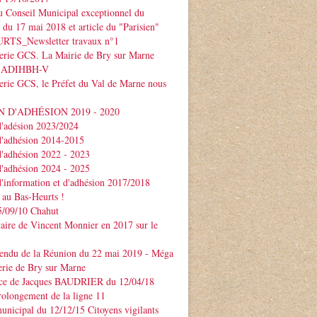
 Conseil Municipal exceptionnel du
e du 17 mai 2018 et article du "Parisien"
TS_Newsletter travaux n°1
serie GCS. La Mairie de Bry sur Marne
 l'ADIHBH-V
erie GCS, le Préfet du Val de Marne nous
 D'ADHÉSION 2019 - 2020
d'adésion 2023/2024
d'adhésion 2014-2015
d'adhésion 2022 - 2023
d'adhésion 2024 - 2025
d'information et d'adhésion 2017/2018
 au Bas-Heurts !
/09/10 Chahut
ire de Vincent Monnier en 2017 sur le
endu de la Réunion du 22 mai 2019 - Méga
erie de Bry sur Marne
ce de Jacques BAUDRIER du 12/04/18
rolongement de la ligne 11
unicipal du 12/12/15 Citoyens vigilants