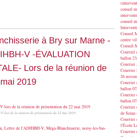
(interve
conseil m
interve
conseil m
Interven
Conseil M
nchisserie à Bry sur Marne -
centre vil
Conseil-
'ADIHBH-V -ÉVALUATION
Courriel 
ballon 2
Courrier
- Lors de la réunion de
Courrier
26 novem
 mai 2019
Courrier 
ballon 0
Courrier 
ballon 0
Courrier
de Seine-
V lors de la réunion de présentation du 22 mai 2019
Courrier 
l'École L
n
,
Lettre de l'ADIHBH-V
,
Méga-Blanchisserie
,
noisy-les-bas-
Courrier