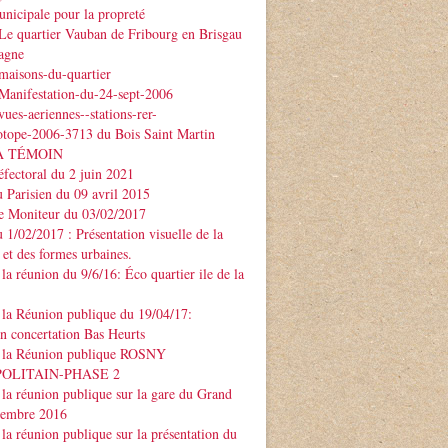
nicipale pour la propreté
Le quartier Vauban de Fribourg en Brisgau
agne
maisons-du-quartier
Manifestation-du-24-sept-2006
ues-aeriennes--stations-rer-
otope-2006-3713 du Bois Saint Martin
À TÉMOIN
éfectoral du 2 juin 2021
u Parisien du 09 avril 2015
Le Moniteur du 03/02/2017
u 1/02/2017 : Présentation visuelle de la
 et des formes urbaines.
la réunion du 9/6/16: Éco quartier ile de la
la Réunion publique du 19/04/17:
on concertation Bas Heurts
 la Réunion publique ROSNY
POLITAIN-PHASE 2
la réunion publique sur la gare du Grand
ptembre 2016
la réunion publique sur la présentation du