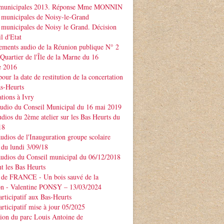
 municipales 2013. Réponse Mme MONNIN
 municipales de Noisy-le-Grand
 municipales de Noisy le Grand. Décision
l d'Etat
ements audio de la Réunion publique N° 2
 Quartier de l'Île de la Marne du 16
e 2016
our la date de restitution de la concertation
as-Heurts
tions à Ivry
audio du Conseil Municipal du 16 mai 2019
udios du 2ème atelier sur les Bas Heurts du
18
audios de l'Inauguration groupe scolaire
u lundi 3/09/18
audios du Conseil municipal du 06/12/2018
t les Bas Heurts
 de FRANCE - Un bois sauvé de la
ion - Valentine PONSY – 13/03/2024
articipatif aux Bas-Heurts
articipatif mise à jour 05/2025
ion du parc Louis Antoine de