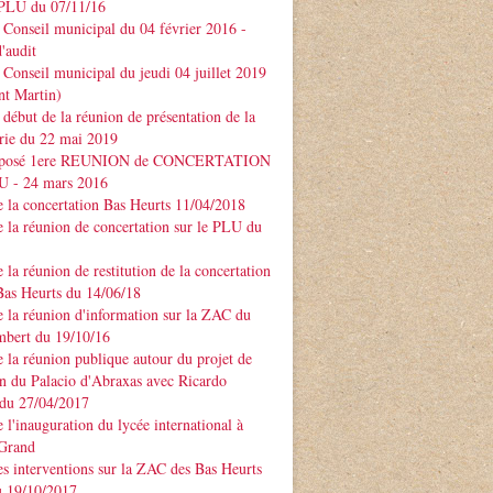
PLU du 07/11/16
Conseil municipal du 04 février 2016 -
'audit
Conseil municipal du jeudi 04 juillet 2019
nt Martin)
début de la réunion de présentation de la
rie du 22 mai 2019
xposé 1ere REUNION de CONCERTATION
LU - 24 mars 2016
 la concertation Bas Heurts 11/04/2018
 la réunion de concertation sur le PLU du
 la réunion de restitution de la concertation
Bas Heurts du 14/06/18
 la réunion d'information sur la ZAC du
mbert du 19/10/16
 la réunion publique autour du projet de
n du Palacio d'Abraxas avec Ricardo
u 27/04/2017
 l'inauguration du lycée international à
 Grand
s interventions sur la ZAC des Bas Heurts
 19/10/2017