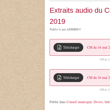
Extraits audio du C
2019
Publié le
par ADIHBH-V
Télécharger
CM du 16 mai 
CM du 1
Télécharger
CM du 16 mai 
CM du 1
Publié dans
Conseil municipal
,
Divers
,
Inf