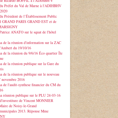
 de Ricardo BOFFIL à l'ADIHBH-V
 du Préfet du Val de Marne à l'ADIHBHV
 2020
du Président de l’Établissement Public
rial GRAND PARIS GRAND EST et de
e MARSIGNY
Patrice ANATO sur le squat de l'hôtel
 de la réunion d'information sur la ZAC
d'Ambert du 19/10/16
 de la réunion du 9/6/16 Éco quartier Île
rne
 de la réunion publique sur la Gare du
ris
 de la réunion publique sur le nouveau
 novembre 2016
 de l'audit-synthese financier du CM du
16
a réunion publique sur le PLU 24-03-16
 d'investiture de Vincent MONNIER
Maire de Noisy-le-Grand
 municipales 2013. Réponse Mme
GNY