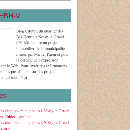
HBH-V
Blog Citoyen du quartier des
Bas-Heurts à Noisy-le-Grand
(93160), contre un projet
immobilier de la municipalité
menée par Michel Pajon et pour
la défense de l’expression
 sur le Web. Pour livrer des informations
nibles par ailleurs, sur des projets
x qui font débat.
es
des élections municipales à Noisy le Grand
s -Tableau général
des élections municipales à Noisy le Grand-
général