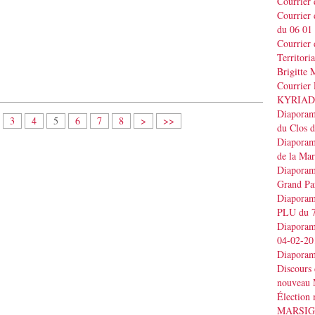
Courrier
Courrier
du 06 01
Courrier 
Territo
Brigitt
Courrier 
KYRIAD
Diaporama
3
4
5
6
7
8
>
>>
du Clos 
Diaporama
de la Ma
Diaporama
Grand Pa
Diaporama
PLU du 7
Diaporama
04-02-20
Diaporam
Discours
nouveau 
Élection
MARSI