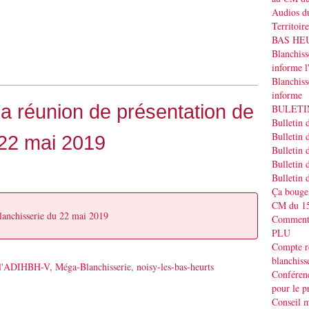
Audios du
Territoir
BAS HEUR
Blanchis
informe
Blanchiss
informe
la réunion de présentation de
BULETIN
Bulletin 
Bulletin 
 22 mai 2019
Bulletin 
Bulletin 
Bulletin 
Ça bouge
CM du 15
blanchisserie du 22 mai 2019
Commenta
PLU
Compte r
blanchiss
e l'ADIHBH-V
,
Méga-Blanchisserie
,
noisy-les-bas-heurts
Conféren
pour le p
Conseil m