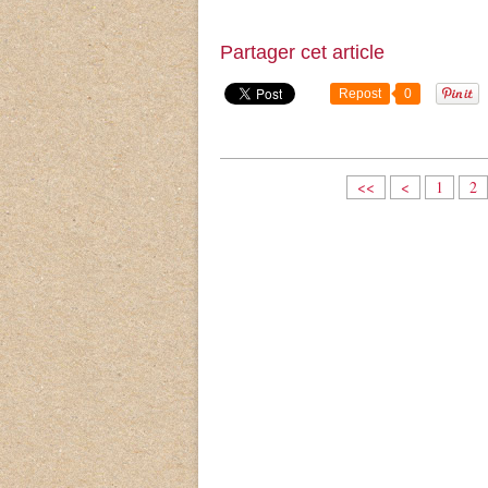
Partager cet article
Repost
0
<<
<
1
2