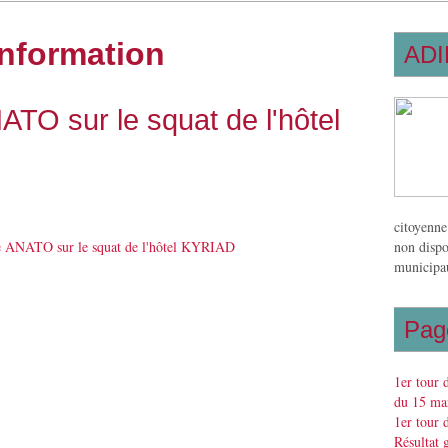
information
ADI
ATO sur le squat de l'hôtel
citoyenne
non dispo
municipau
Pag
1er tour 
du 15 mar
1er tour 
Résultat 