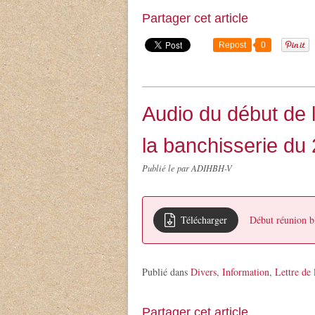
Partager cet article
Repost
0
Audio du début de 
la banchisserie du
Publié le
par ADIHBH-V
Télécharger
Début réunion 
Publié dans
Divers
,
Information
,
Lettre d
Partager cet article