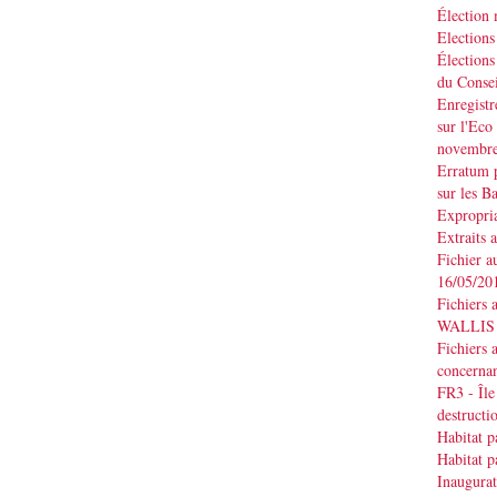
Élection
Elections
Élections
du Consei
Enregistr
sur l'Eco
novembr
Erratum p
sur les B
Expropria
Extraits 
Fichier a
16/05/20
Fichiers 
WALLIS d
Fichiers 
concernan
FR3 - Île
destruct
Habitat p
Habitat p
Inaugurat