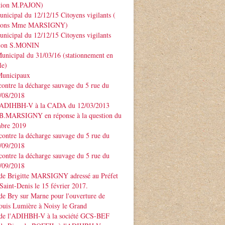
ntion M.PAJON)
unicipal du 12/12/15 Citoyens vigilants (
ntions Mme MARSIGNY)
unicipal du 12/12/15 Citoyens vigilants
tion S.MONIN
unicipal du 31/03/16 (stationnement en
le)
Municipaux
contre la décharge sauvage du 5 rue du
3/08/2018
 ADIHBH-V à la CADA du 12/03/2013
 B.MARSIGNY en réponse à la question du
bre 2019
contre la décharge sauvage du 5 rue du
7/09/2018
contre la décharge sauvage du 5 rue du
7/09/2018
 de Brigitte MARSIGNY adressé au Préfet
Saint-Denis le 15 février 2017.
de Bry sur Marne pour l'ouverture de
ouis Lumière à Noisy le Grand
 de l'ADIHBH-V à la société GCS-BEF