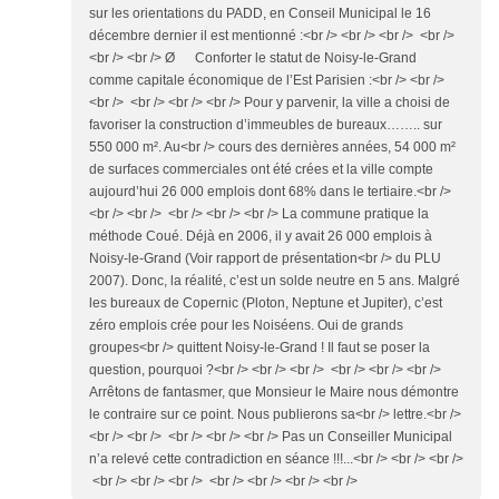
sur les orientations du PADD, en Conseil Municipal le 16
décembre dernier il est mentionné :<br /> <br /> <br /> <br />
<br /> <br /> Ø Conforter le statut de Noisy-le-Grand
comme capitale économique de l’Est Parisien :<br /> <br />
<br /> <br /> <br /> <br /> Pour y parvenir, la ville a choisi de
favoriser la construction d’immeubles de bureaux…….. sur
550 000 m². Au<br /> cours des dernières années, 54 000 m²
de surfaces commerciales ont été crées et la ville compte
aujourd’hui 26 000 emplois dont 68% dans le tertiaire.<br />
<br /> <br /> <br /> <br /> <br /> La commune pratique la
méthode Coué. Déjà en 2006, il y avait 26 000 emplois à
Noisy-le-Grand (Voir rapport de présentation<br /> du PLU
2007). Donc, la réalité, c’est un solde neutre en 5 ans. Malgré
les bureaux de Copernic (Ploton, Neptune et Jupiter), c’est
zéro emplois crée pour les Noiséens. Oui de grands
groupes<br /> quittent Noisy-le-Grand ! Il faut se poser la
question, pourquoi ?<br /> <br /> <br /> <br /> <br /> <br />
Arrêtons de fantasmer, que Monsieur le Maire nous démontre
le contraire sur ce point. Nous publierons sa<br /> lettre.<br />
<br /> <br /> <br /> <br /> <br /> Pas un Conseiller Municipal
n’a relevé cette contradiction en séance !!!...<br /> <br /> <br />
<br /> <br /> <br /> <br /> <br /> <br /> <br />