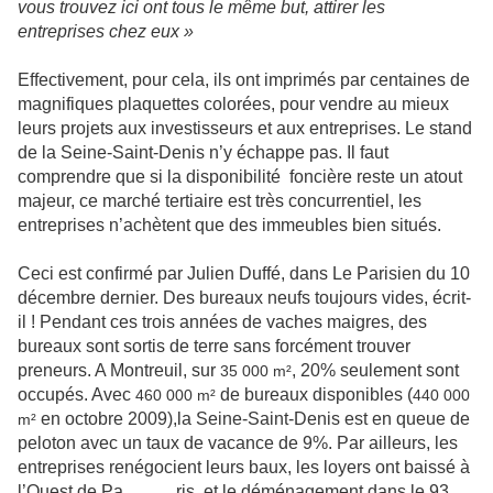
vous trouvez ici ont tous le même but, attirer les
entreprises chez eux »
Effectivement, pour cela, ils ont imprimés par centaines de
magnifiques plaquettes colorées, pour vendre au mieux
leurs projets aux investisseurs et aux entreprises. Le stand
de la Seine-Saint-Denis n’y échappe pas. Il faut
comprendre que si la disponibilité foncière reste un atout
majeur, ce marché tertiaire est très concurrentiel, les
entreprises n’achètent que des immeubles bien situés.
Ceci est confirmé par Julien Duffé, dans Le Parisien du 10
décembre dernier. Des bureaux neufs toujours vides, écrit-
il ! Pendant ces trois années de vaches maigres, des
bureaux sont sortis de terre sans forcément trouver
preneurs. A Montreuil, sur
, 20% seulement sont
35 000 m²
occupés. Avec
de bureaux disponibles (
460 000 m²
440 000
en octobre 2009),la Seine-Saint-Denis est en queue de
m²
peloton avec un taux de vacance de 9%. Par ailleurs, les
entreprises renégocient leurs baux, les loyers ont baissé à
l’Ouest de Pa ris, et le déménagement dans le 93