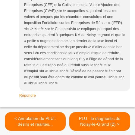
Entreprises (CFE) et la Cotisation sur la Valeur Ajoutée des
Entreprises (CVAE),<br /> auxquelles s’ajoutent les taxes
votées et perçues par les chambres consulaires et une
Imposition Forfaitaire sur les Entreprises de Réseaux (IFER).
<br /> <br /> <br /> Cela peut<br /> expliquer pourquoi des
entreprises partent à quelques KM de Noisy le grand et que la
« petite » augmentation de l’an dernier de la taxe local et
celle du département ne risque pas<br /> d’aller dans le bon
sens ! Vu ces conditions le taux d’emploi risque de réduire
considérablement sans oublier qu’il y a l’âge de départ de la
retraite qui est repoussé qui réduit aussi le<br /> taux
d'emploi.<br /> <br /> <br /> Désolé de ne pas<br /> finir par
du positif pour être optimiste comme le vrai journal. <br /> <br
/> <br /> <br /> <br />
Répondre
< Annulation du PLU :
PLU : le diagnostic de
désirs et réalités...
Noisy-le-Grand (2) >