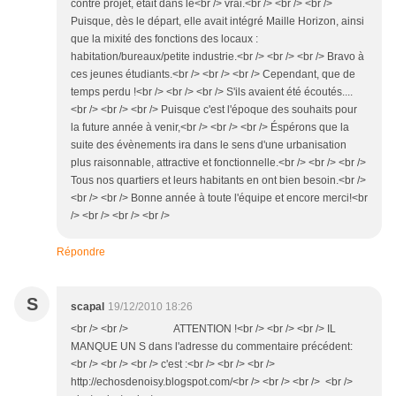
contre projet, était dans le<br /> vrai.<br /> <br /> <br />
Puisque, dès le départ, elle avait intégré Maille Horizon, ainsi
que la mixité des fonctions des locaux :
habitation/bureaux/petite industrie.<br /> <br /> <br /> Bravo à
ces jeunes étudiants.<br /> <br /> <br /> Cependant, que de
temps perdu !<br /> <br /> <br /> S'ils avaient été écoutés....
<br /> <br /> <br /> Puisque c'est l'époque des souhaits pour
la future année à venir,<br /> <br /> <br /> Éspérons que la
suite des évènements ira dans le sens d'une urbanisation
plus raisonnable, attractive et fonctionnelle.<br /> <br /> <br />
Tous nos quartiers et leurs habitants en ont bien besoin.<br />
<br /> <br /> Bonne année à toute l'équipe et encore merci!<br
/> <br /> <br /> <br />
Répondre
S
scapal
19/12/2010 18:26
<br /> <br /> ATTENTION !<br /> <br /> <br /> IL
MANQUE UN S dans l'adresse du commentaire précédent:
<br /> <br /> <br /> c'est :<br /> <br /> <br />
http://echosdenoisy.blogspot.com/<br /> <br /> <br /> <br />