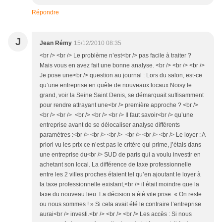
Répondre
J
Jean Rémy
15/12/2010 08:35
<br /> <br /> Le problème n’est<br /> pas facile à traiter ?
Mais vous en avez fait une bonne analyse. <br /> <br /> <br />
Je pose une<br /> question au journal : Lors du salon, est-ce
qu’une entreprise en quête de nouveaux locaux Noisy le
grand, voir la Seine Saint Denis, se démarquait suffisamment
pour rendre attrayant une<br /> première approche ? <br />
<br /> <br /> <br /> <br /> <br /> Il faut savoir<br /> qu’une
entreprise avant de se délocaliser analyse différents
paramètres :<br /> <br /> <br /> <br /> <br /> <br /> Le loyer : A
priori vu les prix ce n’est pas le critère qui prime, j’étais dans
une entreprise du<br /> SUD de paris qui a voulu investir en
achetant son local. La différence de taxe professionnelle
entre les 2 villes proches étaient tel qu’en ajoutant le loyer à
la taxe professionnelle existant,<br /> il était moindre que la
taxe du nouveau lieu. La décision a été vite prise. « On reste
ou nous sommes ! » Si cela avait été le contraire l’entreprise
aurai<br /> investi.<br /> <br /> <br /> Les accès : Si nous