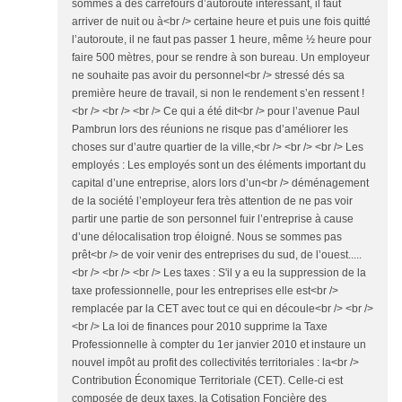
sommes à des carrefours d’autoroute intéressant, il faut
arriver de nuit ou à<br /> certaine heure et puis une fois quitté
l’autoroute, il ne faut pas passer 1 heure, même ½ heure pour
faire 500 mètres, pour se rendre à son bureau. Un employeur
ne souhaite pas avoir du personnel<br /> stressé dés sa
première heure de travail, si non le rendement s’en ressent !
<br /> <br /> <br /> Ce qui a été dit<br /> pour l’avenue Paul
Pambrun lors des réunions ne risque pas d’améliorer les
choses sur d’autre quartier de la ville,<br /> <br /> <br /> Les
employés : Les employés sont un des éléments important du
capital d’une entreprise, alors lors d’un<br /> déménagement
de la société l’employeur fera très attention de ne pas voir
partir une partie de son personnel fuir l’entreprise à cause
d’une délocalisation trop éloigné. Nous se sommes pas
prêt<br /> de voir venir des entreprises du sud, de l’ouest.....
<br /> <br /> <br /> Les taxes : S'il y a eu la suppression de la
taxe professionnelle, pour les entreprises elle est<br />
remplacée par la CET avec tout ce qui en découle<br /> <br />
<br /> La loi de finances pour 2010 supprime la Taxe
Professionnelle à compter du 1er janvier 2010 et instaure un
nouvel impôt au profit des collectivités territoriales : la<br />
Contribution Économique Territoriale (CET). Celle-ci est
composée de deux taxes, la Cotisation Foncière des