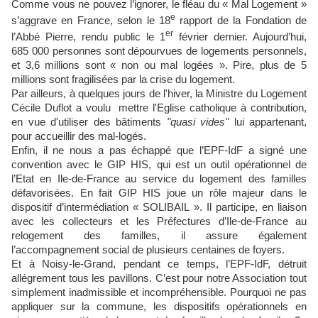
Comme vous ne pouvez l’ignorer, le fléau du « Mal Logement »
e
s’aggrave en France, selon le 18
rapport de la Fondation de
er
l’Abbé Pierre, rendu public le 1
février dernier. Aujourd’hui,
685 000 personnes sont dépourvues de logements personnels,
et 3,6 millions sont « non ou mal logées ». Pire, plus de 5
millions sont fragilisées par la crise du logement.
Par ailleurs, à quelques jours de l'hiver, la Ministre du Logement
Cécile Duflot a voulu
mettre l'Eglise catholique à contribution,
en vue d'utiliser des bâtiments
"quasi vides"
lui appartenant,
pour accueillir des mal-logés.
Enfin, il ne nous a pas échappé que l’EPF-IdF a signé une
convention avec le GIP HIS, qui est un outil opérationnel de
l’Etat en Ile-de-France au service du logement des familles
défavorisées. En fait GIP HIS joue un rôle majeur dans le
dispositif d’intermédiation « SOLIBAIL ». Il participe, en liaison
avec les collecteurs et les Préfectures d’Ile-de-France au
relogement des familles, il assure également
l’accompagnement social de plusieurs centaines de foyers.
Et à Noisy-le-Grand, pendant ce temps, l’EPF-IdF, détruit
allégrement tous les pavillons. C’est pour notre Association tout
simplement inadmissible et incompréhensible. Pourquoi ne pas
appliquer sur la commune, les dispositifs opérationnels en