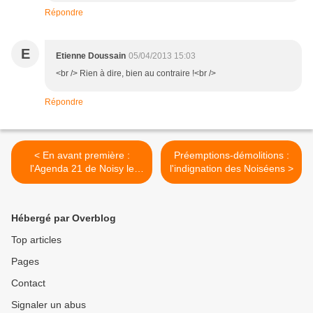
Répondre
E
Etienne Doussain
05/04/2013 15:03
<br /> Rien à dire, bien au contraire !<br />
Répondre
< En avant première :
Préemptions-démolitions :
l'Agenda 21 de Noisy le
l'indignation des Noiséens >
Grand
Hébergé par Overblog
Top articles
Pages
Contact
Signaler un abus