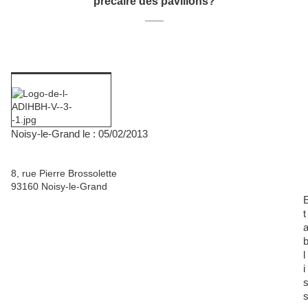
précaire des pavillons?
___
Noisy-le-Grand le : 05/02/2013
8, rue Pierre Brossolette
93160 Noisy-le-Grand
t
l
i